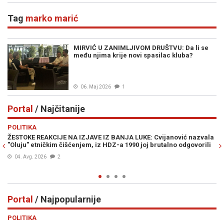
Tag
marko marić
MIRVIĆ U ZANIMLJIVOM DRUŠTVU: Da li se
među njima krije novi spasilac kluba?
06. Maj 2026
1
Portal
/ Najčitanije
Previous
N
POLITIKA
E
ŽESTOKE REAKCIJE NA IZJAVE IZ BANJA LUKE: Cvijanović nazvala
JE
"Oluju" etničkim čišćenjem, iz HDZ-a 1990 joj brutalno odgovorili
IZ
04. Avg. 2026
2
Portal
/ Najpopularnije
Previous
N
POLITIKA
VI