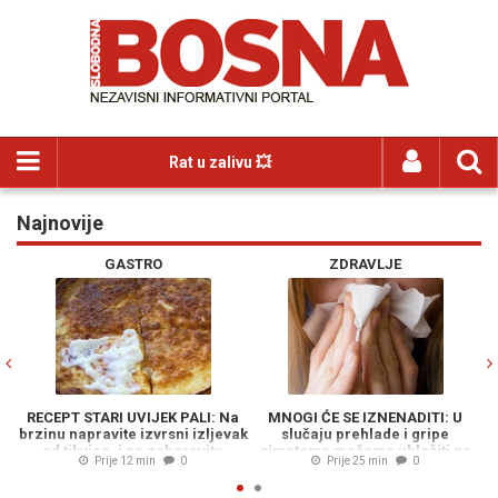
Rat u zalivu 💥
Najnovije
Previous
N
GASTRO
ZDRAVLJE
RECEPT STARI UVIJEK PALI: Na
MNOGI ĆE SE IZNENADITI: U
brzinu napravite izvrsni izljevak
slučaju prehlade i gripe
L
od tikvica, i ne zaboravite
simptome možemo ublažiti na
p
Prije 12 min
0
Prije 25 min
0
jogurt...
ovaj način...