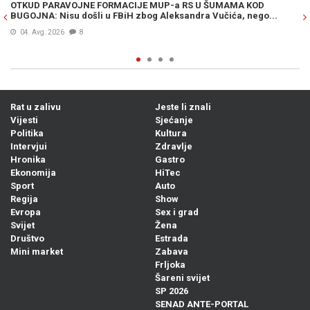
OTKUD PARAVOJNE FORMACIJE MUP-a RS U ŠUMAMA KOD
OT
BUGOJNA: Nisu došli u FBiH zbog Aleksandra Vučića, nego...
po
Bi
04. Avg. 2026
8
Rat u zalivu
Jeste li znali
Vijesti
Sjećanje
Politika
Kultura
Intervjui
Zdravlje
Hronika
Gastro
Ekonomija
HiTec
Sport
Auto
Regija
Show
Evropa
Sex i grad
Svijet
Žena
Društvo
Estrada
Mini market
Zabava
Frljoka
Šareni svijet
SP 2026
SENAD ANTE-PORTAL