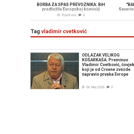
BORBA ZA SPAS PREVOZNIKA: BiH
"BA
predložila Evropskoj komisiji
Severin
privremeno rješenje za vozače u EU,
Prije 8 min
0
Forto poručio - "Ne traže privilegije,
traže da rade!"
Tag
vladimir cvetković
ODLAZAK VELIKOG
KOŠARKAŠA: Preminuo
Vladimir Cvetković, čovje
koji je od Crvene zvezde
napravio prvaka Evrope
06. Maj 2026
0