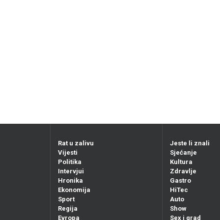
Rat u zalivu
Jeste li znali
Vijesti
Sjećanje
Politika
Kultura
Intervjui
Zdravlje
Hronika
Gastro
Ekonomija
HiTec
Sport
Auto
Regija
Show
Evropa
Sex i grad