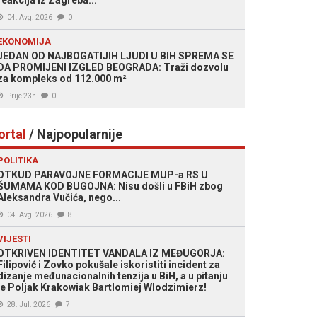
reakcija iz Zagreba...
04. Avg. 2026
0
EKONOMIJA
JEDAN OD NAJBOGATIJIH LJUDI U BIH SPREMA SE
DA PROMIJENI IZGLED BEOGRADA: Traži dozvolu
za kompleks od 112.000 m²
Prije 23h
0
ortal
/ Najpopularnije
POLITIKA
OTKUD PARAVOJNE FORMACIJE MUP-a RS U
ŠUMAMA KOD BUGOJNA: Nisu došli u FBiH zbog
Aleksandra Vučića, nego...
04. Avg. 2026
8
VIJESTI
OTKRIVEN IDENTITET VANDALA IZ MEĐUGORJA:
Filipović i Zovko pokušale iskoristiti incident za
dizanje međunacionalnih tenzija u BiH, a u pitanju
je Poljak Krakowiak Bartlomiej Wlodzimierz!
28. Jul. 2026
7