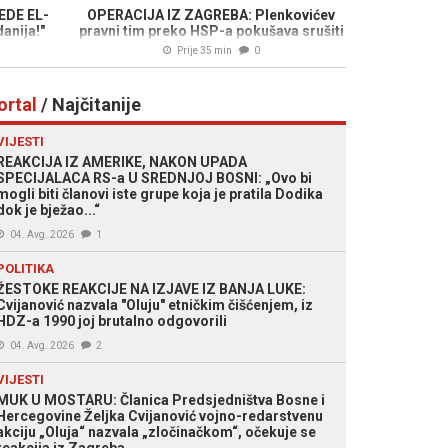
EDE EL-
OPERACIJA IZ ZAGREBA: Plenkovićev
anija!"
pravni tim preko HSP-a pokušava srušiti
kandidaturu Slavena Kovačevića pred
Prije 35 min
0
Ustavnim sudom BiH!
ortal
/ Najčitanije
VIJESTI
REAKCIJA IZ AMERIKE, NAKON UPADA
SPECIJALACA RS-a U SREDNJOJ BOSNI: „Ovo bi
mogli biti članovi iste grupe koja je pratila Dodika
dok je bježao...“
04. Avg. 2026
1
POLITIKA
ŽESTOKE REAKCIJE NA IZJAVE IZ BANJA LUKE:
Cvijanović nazvala "Oluju" etničkim čišćenjem, iz
HDZ-a 1990 joj brutalno odgovorili
04. Avg. 2026
2
VIJESTI
MUK U MOSTARU: Članica Predsjedništva Bosne i
Hercegovine Željka Cvijanović vojno-redarstvenu
akciju „Oluja“ nazvala „zločinačkom“, očekuje se