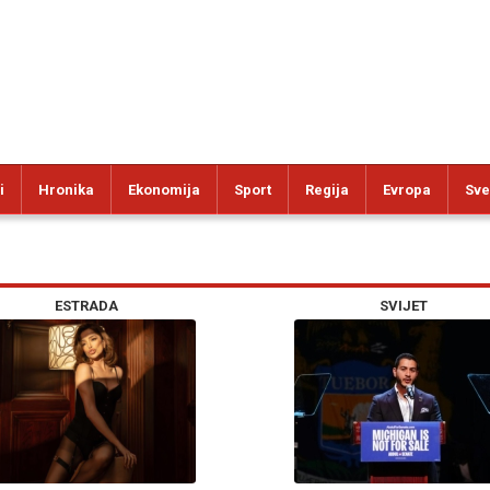
i
Hronika
Ekonomija
Sport
Regija
Evropa
Sve
ESTRADA
SVIJET