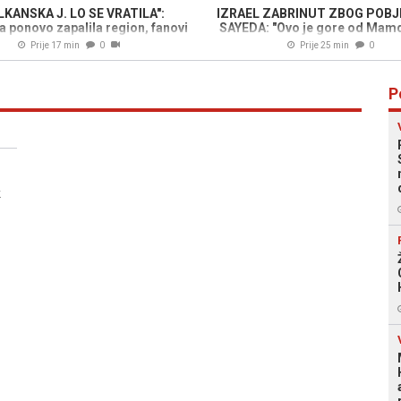
LKANSKA J. LO SE VRATILA":
IZRAEL ZABRINUT ZBOG POBJ
a ponovo zapalila region, fanovi
SAYEDA: "Ovo je gore od Mamd
u transu
Prije 17 min
0
Prije 25 min
0
P
k