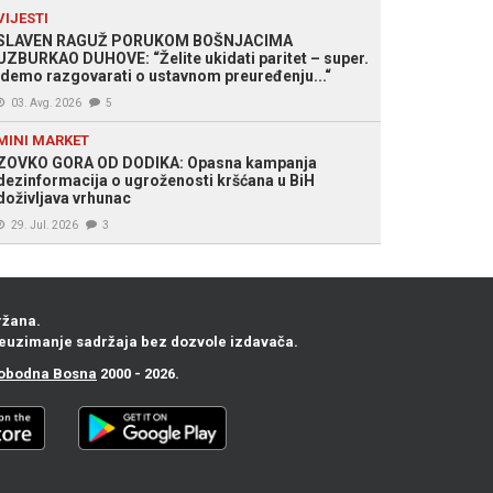
VIJESTI
SLAVEN RAGUŽ PORUKOM BOŠNJACIMA
UZBURKAO DUHOVE: “Želite ukidati paritet – super.
Idemo razgovarati o ustavnom preuređenju...“
03. Avg. 2026
5
MINI MARKET
ZOVKO GORA OD DODIKA: Opasna kampanja
dezinformacija o ugroženosti kršćana u BiH
doživljava vrhunac
29. Jul. 2026
3
ržana.
euzimanje sadržaja bez dozvole izdavača.
obodna Bosna
2000 - 2026.