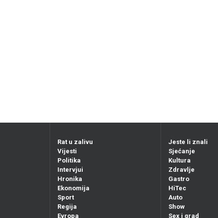
Rat u zalivu
Jeste li znali
Vijesti
Sjećanje
Politika
Kultura
Intervjui
Zdravlje
Hronika
Gastro
Ekonomija
HiTec
Sport
Auto
Regija
Show
Evropa
Sex i grad