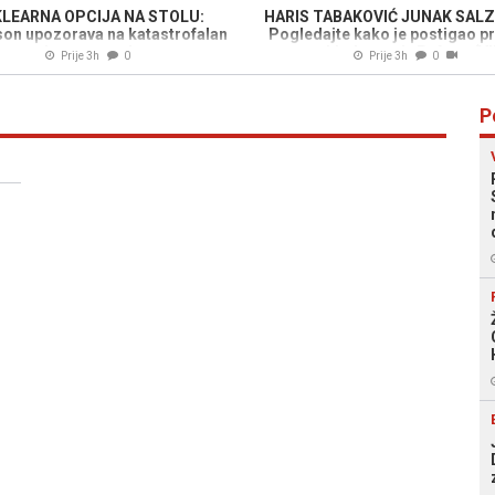
LEARNA OPCIJA NA STOLU:
HARIS TABAKOVIĆ JUNAK SAL
son upozorava na katastrofalan
Pogledajte kako je postigao pr
scenario u ratu sa Iranom
za pobjedu protiv Pafosa (V
Prije 3h
0
Prije 3h
0
P