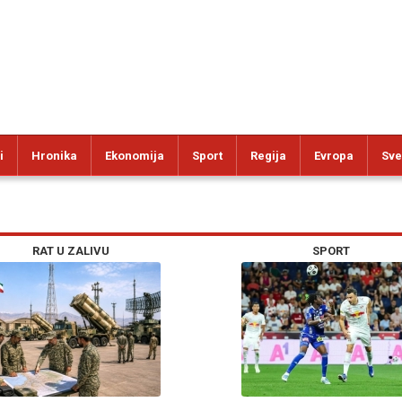
i
Hronika
Ekonomija
Sport
Regija
Evropa
Sve
RAT U ZALIVU
SPORT