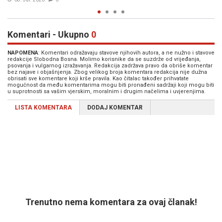
Komentari - Ukupno
0
NAPOMENA
: Komentari odražavaju stavove njihovih autora, a ne nužno i stavove
redakcije Slobodna Bosna. Molimo korisnike da se suzdrže od vrijeđanja,
psovanja i vulgarnog izražavanja. Redakcija zadržava pravo da obriše komentar
bez najave i objašnjenja. Zbog velikog broja komentara redakcija nije dužna
obrisati sve komentare koji krše pravila. Kao čitalac također prihvatate
mogućnost da među komentarima mogu biti pronađeni sadržaji koji mogu biti
u suprotnosti sa vašim vjerskim, moralnim i drugim načelima i uvjerenjima.
LISTA KOMENTARA
DODAJ KOMENTAR
Trenutno nema komentara za ovaj članak!