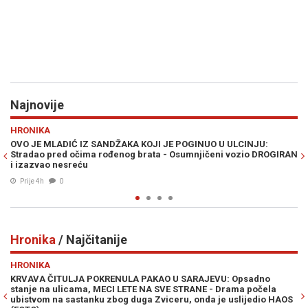
Najnovije
Previous
N
RAT U ZALIVU
INUO U ULCINJU:
PLANIRAN VELIKI KOPNENI NAPAD NA IRAN: Pez
njičeni vozio DROGIRAN
ulogu Pakistana i Avganistana - "Plan neprijate
Prije 4h
0
Hronika
/ Najčitanije
Previous
N
HRONIKA
RAJEVU: Opsadno
POTVRĐENA OPTUŽNICA PROTIV SLUŽBENICE UIO
ANE - Drama počela
knjižila uplate i oštetila državu za 186.415 KM
onda je uslijedio HAOS
07. Avg. 2026
0