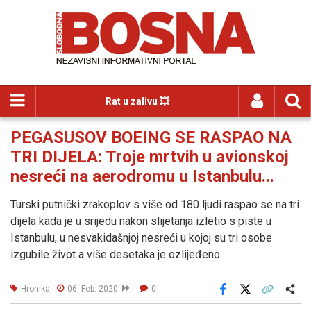
Rat u zalivu 💥
PEGASUSOV BOEING SE RASPAO NA
TRI DIJELA: Troje mrtvih u avionskoj
nesreći na aerodromu u Istanbulu...
Turski putnički zrakoplov s više od 180 ljudi raspao se na tri
dijela kada je u srijedu nakon slijetanja izletio s piste u
Istanbulu, u nesvakidašnjoj nesreći u kojoj su tri osobe
izgubile život a više desetaka je ozlijeđeno
Hronika
06. Feb. 2020
0
Facebook
X
Kopiraj link
Više