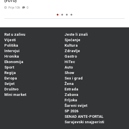
Rat u zalivu
Jeste li znali
Vijesti
Sjećanje
Politika
Kultura
Intervjui
Zdravlje
Hronika
Gastro
Ekonomija
HiTec
Sport
Auto
Regija
Show
Evropa
Sex i grad
Svijet
Žena
Društvo
Estrada
Mini market
Zabava
Frljoka
Šareni svijet
SP 2026
SENAD ANTE-PORTAL
Sarajevski snajperisti