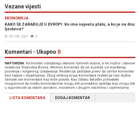
Vezane vijesti
EKONOMIJA
KAKO SE ZARAĐUJE U EVROPI: Ko ima najveću platu, a ko je na dnu
ljestvice?
30. Okt. 2021
0
Komentari - Ukupno
0
NAPOMENA
: Komentari odražavaju stavove njihovih autora, a ne nužno i stavove
redakcije Slobodna Bosna. Molimo korisnike da se suzdrže od vrijeđanja,
psovanja i vulgarnog izražavanja. Redakcija zadržava pravo da obriše komentar
bez najave i objašnjenja. Zbog velikog broja komentara redakcija nije dužna
obrisati sve komentare koji krše pravila. Kao čitalac također prihvatate
mogućnost da među komentarima mogu biti pronađeni sadržaji koji mogu biti
u suprotnosti sa vašim vjerskim, moralnim i drugim načelima i uvjerenjima.
LISTA KOMENTARA
DODAJ KOMENTAR