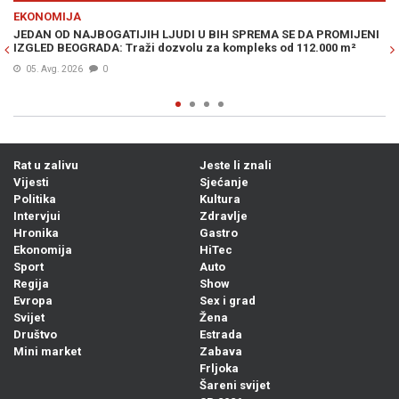
Previous
N
OMIJA
EKONOMIJ
 OD NAJBOGATIJIH LJUDI U BIH SPREMA SE DA PROMIJENI
DRAMATIČN
 BEOGRADA: Traži dozvolu za kompleks od 112.000 m²
je krizu 20
vg. 2026
0
05. Avg. 20
Rat u zalivu
Jeste li znali
Vijesti
Sjećanje
Politika
Kultura
Intervjui
Zdravlje
Hronika
Gastro
Ekonomija
HiTec
Sport
Auto
Regija
Show
Evropa
Sex i grad
Svijet
Žena
Društvo
Estrada
Mini market
Zabava
Frljoka
Šareni svijet