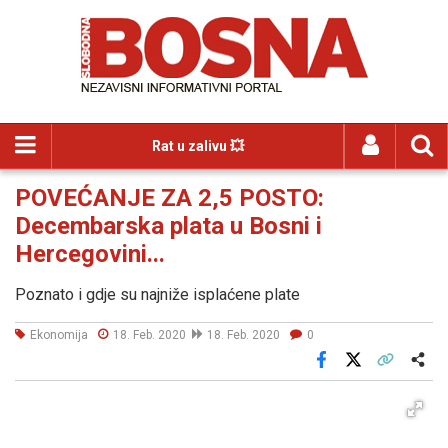
Rat u zalivu 💥
POVEĆANJE ZA 2,5 POSTO:
Decembarska plata u Bosni i
Hercegovini...
Poznato i gdje su najniže isplaćene plate
Ekonomija
18. Feb. 2020
18. Feb. 2020
0
Facebook
X
Kopiraj link
Više