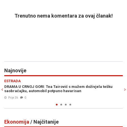
Trenutno nema komentara za ovaj članak!
Najnovije
Previous
N
POLITIKA
CRNOJ GORI: Tea Tairović s mužem doživjela tešku
BAKIR IZETBE
jku, automobil potpuno havarisan
prekrižena, n
0
Prije 3h
0
Ekonomija
/ Najčitanije