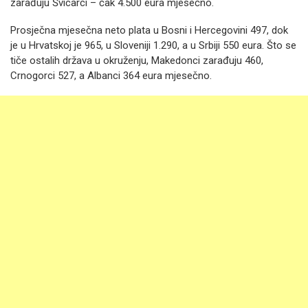
zarađuju Švicarci – čak 4.500 eura mjesečno.
Prosječna mjesečna neto plata u Bosni i Hercegovini 497, dok
je u Hrvatskoj je 965, u Sloveniji 1.290, a u Srbiji 550 eura. Što se
tiče ostalih država u okruženju, Makedonci zarađuju 460,
Crnogorci 527, a Albanci 364 eura mjesečno.