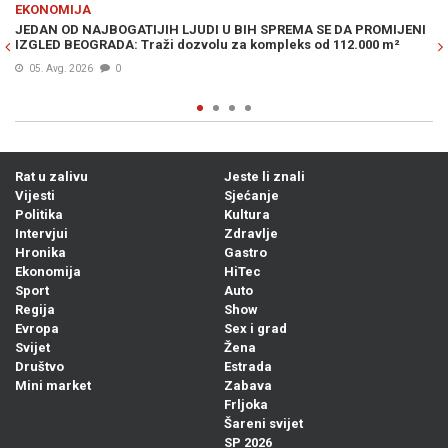
Previous
N
EKONOMIJA
H SPREMA SE DA PROMIJENI
DRAMATIČNO UPOZORENJE POZNATOG INVE
ompleks od 112.000 m²
je krizu 2008., a sad kaže da je moguć krah
05. Avg. 2026
0
Rat u zalivu
Jeste li znali
Vijesti
Sjećanje
Politika
Kultura
Intervjui
Zdravlje
Hronika
Gastro
Ekonomija
HiTec
Sport
Auto
Regija
Show
Evropa
Sex i grad
Svijet
Žena
Društvo
Estrada
Mini market
Zabava
Frljoka
Šareni svijet
SP 2026