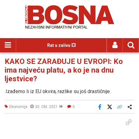
Rat u zalivu 💥
KAKO SE ZARAĐUJE U EVROPI: Ko
ima najveću platu, a ko je na dnu
ljestvice?
.Izađemo li iz EU okvira, razlike su još drastičnije.
Ekonomija
30. Okt. 2021
0
Facebook
X
Kopiraj link
Više