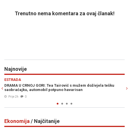
Trenutno nema komentara za ovaj članak!
Najnovije
Previous
N
POLITIKA
mužem doživjela tešku
BAKIR IZETBEGOVIĆ SIGURAN U POBJEDU SD
risan
prekrižena, napravili su samo belaj"
Prije 2h
0
Ekonomija
/ Najčitanije