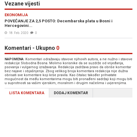
Vezane vijesti
EKONOMIJA
POVEĆANJE ZA 2,5 POSTO: Decembarska plata u Bosni i
Hercegovini...
18. Feb. 2020
0
Komentari - Ukupno
0
NAPOMENA
: Komentari odražavaju stavove njihovih autora, a ne nužno i stavove
redakcije Slobodna Bosna. Molimo korisnike da se suzdrže od vrijeđanja,
psovanja i vulgarnog izražavanja. Redakcija zadržava pravo da obriše komentar
bez najave i objašnjenja. Zbog velikog broja komentara redakcija nije dužna
obrisati sve komentare koji krše pravila. Kao čitalac također prihvatate
mogućnost da među komentarima mogu biti pronađeni sadržaji koji mogu biti
u suprotnosti sa vašim vjerskim, moralnim i drugim načelima i uvjerenjima.
LISTA KOMENTARA
DODAJ KOMENTAR