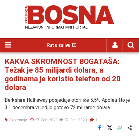
Rat u zalivu 💥
KAKVA SKROMNOST BOGATAŠA:
Težak je 85 milijardi dolara, a
godinama je koristio telefon od 20
dolara
Berkshire Hathaway posjeduje otprilike 5,5% Applea što je
31. decembra vrijedilo gotovo 72 milijarde dolara
Ekonomija
27. Feb. 2020
27. Feb. 2020
1
Facebook
X
Kopiraj link
Više