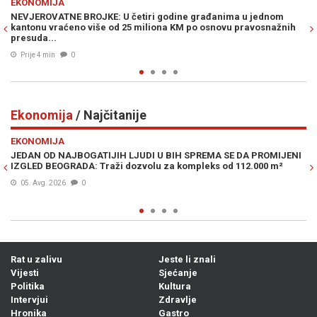
POLITIKA
 građanima u jednom
NOVI SKANDAL TRESE REPUBLIKU SRPSKU: Vuk
 po osnovu pravosnažnih
detalje velike tajne nagodbe Dodika i Stanivu
umiješan i Vučić...
Prije 33 min
0
Ekonomija
/ Najčitanije
Previous
N
EKONOMIJA
SPREMA SE DA PROMIJENI
DRAMATIČNO UPOZORENJE POZNATOG INVEST
pleks od 112.000 m²
je krizu 2008., a sad kaže da je moguć krah p
05. Avg. 2026
0
Rat u zalivu
Jeste li znali
Vijesti
Sjećanje
Politika
Kultura
Intervjui
Zdravlje
Hronika
Gastro