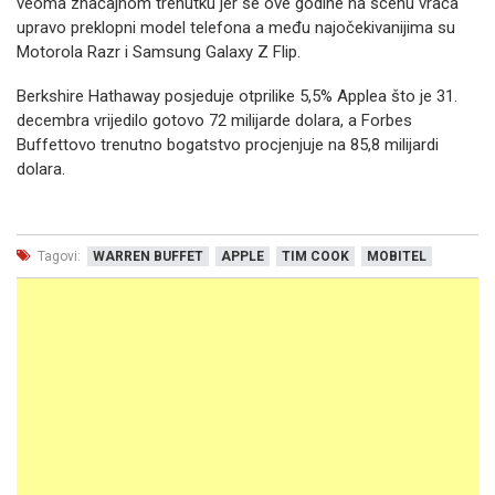
veoma značajnom trenutku jer se ove godine na scenu vraća
upravo preklopni model telefona a među najočekivanijima su
Motorola Razr i Samsung Galaxy Z Flip.
Berkshire Hathaway posjeduje otprilike 5,5% Applea što je 31.
decembra vrijedilo gotovo 72 milijarde dolara, a Forbes
Buffettovo trenutno bogatstvo procjenjuje na 85,8 milijardi
dolara.
Tagovi:
WARREN BUFFET
APPLE
TIM COOK
MOBITEL