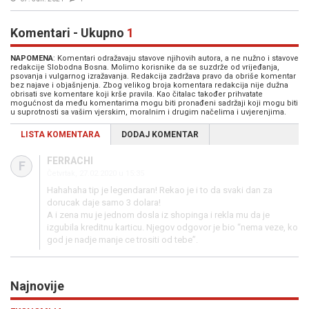
Komentari - Ukupno
1
NAPOMENA
: Komentari odražavaju stavove njihovih autora, a ne nužno i stavove
redakcije Slobodna Bosna. Molimo korisnike da se suzdrže od vrijeđanja,
psovanja i vulgarnog izražavanja. Redakcija zadržava pravo da obriše komentar
bez najave i objašnjenja. Zbog velikog broja komentara redakcija nije dužna
obrisati sve komentare koji krše pravila. Kao čitalac također prihvatate
mogućnost da među komentarima mogu biti pronađeni sadržaji koji mogu biti
u suprotnosti sa vašim vjerskim, moralnim i drugim načelima i uvjerenjima.
LISTA KOMENTARA
DODAJ KOMENTAR
FERRACHI
F
Četvrtak, 27.02.2020 u 15:35
Hahahaha tip je legendaran! Rekao je i to da svaki dan za
dorucak daje samo 3 dolara!
A i zena mu je jednom dosla iz shopinga i rekla mu da je
izgubila kreditnu karticu. Njegov odgovor je bio “nema veze, ko
god je nadje manje ce trositi od tebe”.
Najnovije
Previous
N