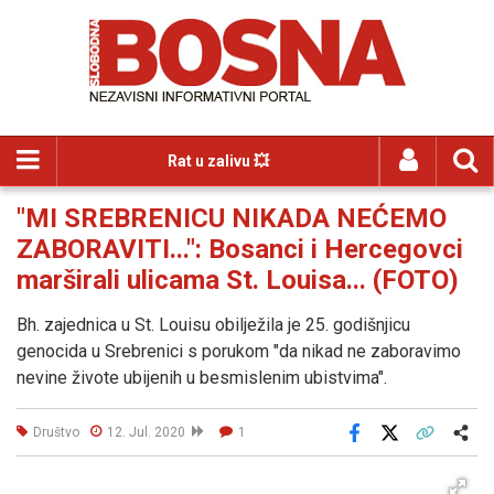
Rat u zalivu 💥
"MI SREBRENICU NIKADA NEĆEMO
ZABORAVITI...": Bosanci i Hercegovci
marširali ulicama St. Louisa... (FOTO)
Bh. zajednica u St. Louisu obilježila je 25. godišnjicu
genocida u Srebrenici s porukom "da nikad ne zaboravimo
nevine živote ubijenih u besmislenim ubistvima".
Društvo
12. Jul. 2020
1
Facebook
X
Kopiraj link
Više