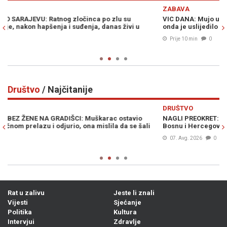
Previous
N
ZABAVA
VIC DANA: Mujo ugledao starog jarana kako izlazi iz teretane, a
onda je uslijedilo neobično pitanje...
Prije 10 min
0
Društvo
/ Najčitanije
Previous
N
DRUŠTVO
NAGLI PREOKRET: AccuWeather objavio vremensku prognozu za
li
Bosnu i Hercegovinu...
07. Avg. 2026
0
Rat u zalivu
Jeste li znali
Vijesti
Sjećanje
Politika
Kultura
Intervjui
Zdravlje