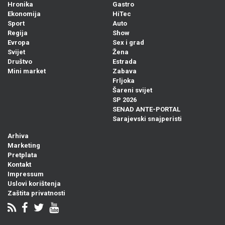
Hronika
Gastro
Ekonomija
HiTec
Sport
Auto
Regija
Show
Evropa
Sex i grad
Svijet
Žena
Društvo
Estrada
Mini market
Zabava
Frljoka
Šareni svijet
SP 2026
SENAD ANTE-PORTAL
Sarajevski snajperisti
Arhiva
Marketing
Pretplata
Kontakt
Impressum
Uslovi korištenja
Zaštita privatnosti