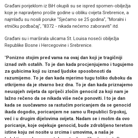
Građani porijeklom iz BiH okupili su se ispred spomen-obilježja
koje je napravljeno prošle godine u obliku cvijeta Srebrenice, a
najmlađu su nosili poruke "Sjećamo se 25 godina", "Moralni i
etničku podbačaj", "8372 - nikada nećemo zaboraviti" itd.
Građani su i marširala ulicama St. Louisa noseći obilježja
Republike Bosne i Hercegovine i Srebrenice.
"Ponizno stojim pred vama na ovaj dan koji je tragičniji
iznad svih ostalih. To je dan kada procjenjujemo i tugujemo
za gubicima koji su iznad ljudske sposobnosti da
razumijemo. To je dan kada mjerimo tugu toliko duboku da
otkrijemo da je stvarno bez dna. To je dan kada priznajemo
neuspjeh svijeta da spriječi zločin genocid za koji nam je
lažno rečeno da se nikada više neće ponoviti. I to je dan
kada se suočavamo sa rastućim poricanjem da se genocid
ikada dogodio, poricanjem ne samo u Republici Srpskoj,
već i u drugim dijelovima svijeta. Nadam se i molim da ovo
poricanje, koje ovjekuje genocid, bude zdrobljeno teretom
istine koju svi nosite u srcima i umovima, a naša je