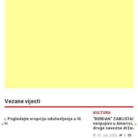
Vezane vijesti
Previous
N
KULTURA
"ĐERDAN" ZABLISTAO NA UTAKMICI PROTIV PANAME: Spojili
nespojivo u Americi, a u pomoć im pritekle porodice i prijatelji iz
druge savezne države (FOTO + VIDEO)
07. Jun. 2026
0