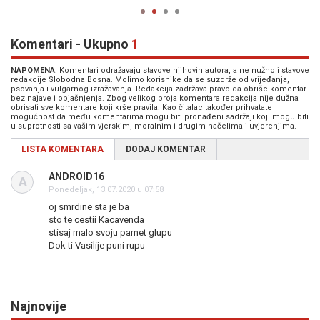
Komentari - Ukupno
1
NAPOMENA
: Komentari odražavaju stavove njihovih autora, a ne nužno i stavove
redakcije Slobodna Bosna. Molimo korisnike da se suzdrže od vrijeđanja,
psovanja i vulgarnog izražavanja. Redakcija zadržava pravo da obriše komentar
bez najave i objašnjenja. Zbog velikog broja komentara redakcija nije dužna
obrisati sve komentare koji krše pravila. Kao čitalac također prihvatate
mogućnost da među komentarima mogu biti pronađeni sadržaji koji mogu biti
u suprotnosti sa vašim vjerskim, moralnim i drugim načelima i uvjerenjima.
LISTA KOMENTARA
DODAJ KOMENTAR
ANDROID16
A
Ponedeljak, 13.07.2020 u 07:58
oj smrdine sta je ba
sto te cestii Kacavenda
stisaj malo svoju pamet glupu
Dok ti Vasilije puni rupu
Najnovije