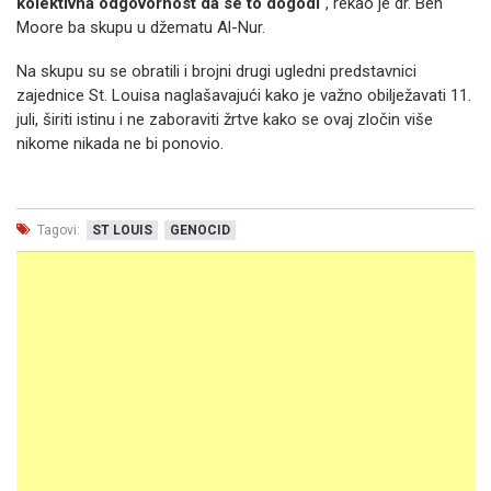
kolektivna odgovornost da se to dogodi
", rekao je dr. Ben
Moore ba skupu u džematu Al-Nur.
Na skupu su se obratili i brojni drugi ugledni predstavnici
zajednice St. Louisa naglašavajući kako je važno obilježavati 11.
juli, širiti istinu i ne zaboraviti žrtve kako se ovaj zločin više
nikome nikada ne bi ponovio.
Tagovi:
ST LOUIS
GENOCID