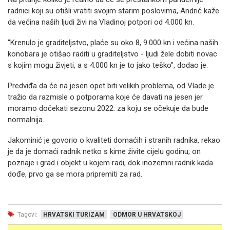
radnici koji su otišli vratiti svojim starim poslovima, Andrić kaže
da većina naših ljudi živi na Vladinoj potpori od 4.000 kn.
"Krenulo je graditeljstvo, plaće su oko 8, 9.000 kn i većina naših
konobara je otišao raditi u graditeljstvo - ljudi žele dobiti novac
s kojim mogu živjeti, a s 4.000 kn je to jako teško", dodao je.
Predviđa da će na jesen opet biti velikih problema, od Vlade je
tražio da razmisle o potporama koje će davati na jesen jer
moramo dočekati sezonu 2022. za koju se očekuje da bude
normalnija.
Jakominić je govorio o kvaliteti domaćih i stranih radnika, rekao
je da je domaći radnik netko s kime živite cijelu godinu, on
poznaje i grad i objekt u kojem radi, dok inozemni radnik kada
dođe, prvo ga se mora pripremiti za rad.
Tagovi:
HRVATSKI TURIZAM
ODMOR U HRVATSKOJ