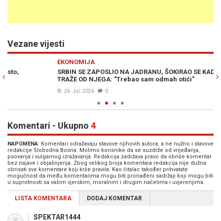
Vezane vijesti
Previous
N
EKONOMIJA
E
SRBIN SE ZAPOSLIO NA JADRANU, ŠOKIRAO SE KAD JE VIDIO ŠTA
LJ
TRAŽE OD NJEGA: "Trebao sam odmah otići"
pl
26. Jul. 2026
0
Komentari - Ukupno
4
NAPOMENA
: Komentari odražavaju stavove njihovih autora, a ne nužno i stavove
redakcije Slobodna Bosna. Molimo korisnike da se suzdrže od vrijeđanja,
psovanja i vulgarnog izražavanja. Redakcija zadržava pravo da obriše komentar
bez najave i objašnjenja. Zbog velikog broja komentara redakcija nije dužna
obrisati sve komentare koji krše pravila. Kao čitalac također prihvatate
mogućnost da među komentarima mogu biti pronađeni sadržaji koji mogu biti
u suprotnosti sa vašim vjerskim, moralnim i drugim načelima i uvjerenjima.
LISTA KOMENTARA
DODAJ KOMENTAR
SPEKTAR1444
S