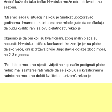
Andrić kaže da tako teško Hrvatska može odraditi kvalitetnu
sezonu.
"Mi smo sada u situaciji na koju je Sindikat upozoravao
godinama. Imamo nezainteresirane mlade ljude da se školuju i
da budu kvalificirani za ovu djelatnost", rekao je.
Objasnio je da oni koji su kvalificirani, zbog malih plaća su
napustili Hrvatsku i otišli u konkurentske zemlje jer su plaće
daleko veće, oni iz država bivše Jugoslavije dolaze zbog mora,
na 2-3 mjeseca.
"Pod hitno moramo sjesti i vidjeti na koji način podignuti plaće
radnicima, zainteresirati mlade da se školuju i s kvalificiranim
radnicima moramo dobiti kvalitetan turizam", rekao je.