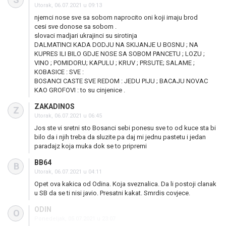
Utorak, 06.07.2021 u 09:13
njemci nose sve sa sobom naprocito oni koji imaju brod
cesi sve donose sa sobom .
slovaci madjari ukrajinci su sirotinja
DALMATINCI KADA DODJU NA SKIJANJE U BOSNU ; NA
KUPRES ILI BILO GDJE NOSE SA SOBOM PANCETU ; LOZU ;
VINO ; POMIDORU; KAPULU ; KRUV ; PRSUTE; SALAME ;
KOBASICE : SVE :
BOSANCI CASTE SVE REDOM : JEDU PIJU ; BACAJU NOVAC
KAO GROFOVI : to su cinjenice .
ZAKADINOS
Z
Utorak, 06.07.2021 u 06:45
Jos ste vi sretni sto Bosanci sebi ponesu sve to od kuce sta bi
bilo da i njih treba da sluzite pa daj mi jednu pastetu i jedan
paradajz koja muka dok se to pripremi
BB64
B
Utorak, 06.07.2021 u 04:11
Opet ova kakica od Odina. Koja sveznalica. Da li postoji clanak
u SB da se ti nisi javio. Presatni kakat. Smrdis covjece.
ODIN
O
Ponedeljak, 05.07.2021 u 23:07