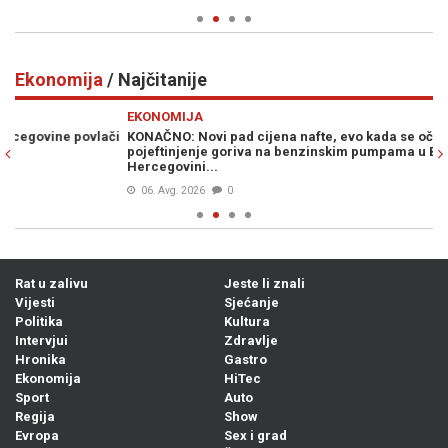
Ekonomija
/ Najčitanije
Previous
N
EKONOMIJA
E
či
KONAČNO: Novi pad cijena nafte, evo kada se očekuje značajnije
NO
pojeftinjenje goriva na benzinskim pumpama u Bosni i
fa
Hercegovini...
06. Avg. 2026
0
Rat u zalivu
Jeste li znali
Vijesti
Sjećanje
Politika
Kultura
Intervjui
Zdravlje
Hronika
Gastro
Ekonomija
HiTec
Sport
Auto
Regija
Show
Evropa
Sex i grad