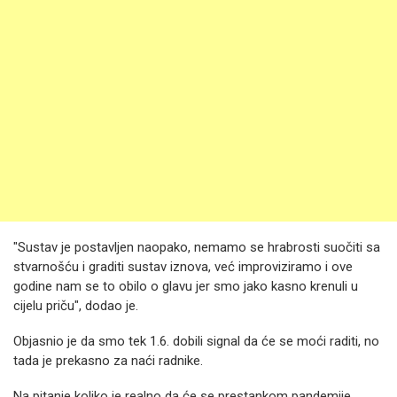
"Sustav je postavljen naopako, nemamo se hrabrosti suočiti sa
stvarnošću i graditi sustav iznova, već improviziramo i ove
godine nam se to obilo o glavu jer smo jako kasno krenuli u
cijelu priču", dodao je.
Objasnio je da smo tek 1.6. dobili signal da će se moći raditi, no
tada je prekasno za naći radnike.
Na pitanje koliko je realno da će se prestankom pandemije