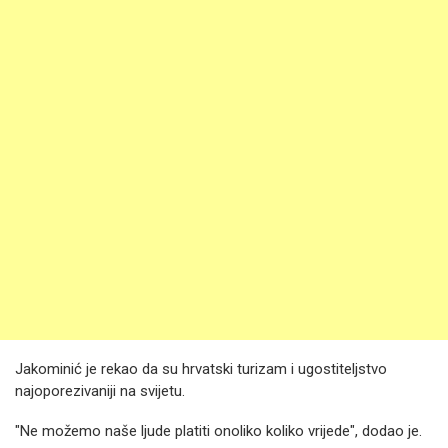
Jakominić je rekao da su hrvatski turizam i ugostiteljstvo
najoporezivaniji na svijetu.
"Ne možemo naše ljude platiti onoliko koliko vrijede", dodao je.