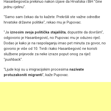
Hasanbegovića prekinuo nakon izjave da Hrvatska i BiH "čine
jednu cjelinu".
"Samo sam čekao da to kažete. Prekršili ste važne odredbe
hrvatske državne politike", rekao mu je Pupovac.
"Ja
iznosim svoja politička stajališta
, dopustite da dovršim",
odgovorio je Hasanbegović, no Pupovac mu je oduzeo riječ.
Dodao je kako je na raspolaganju imao pet minuta za govor, no
govorio je više od 10. Tvrdi i kako Hasanbegović ne koristi
službene prijevode za neke izraze poput onog za riječ
"pushback".
"Ljude koji su u imigracijskim procesima
nazivate
protuzakoniti migranti
", kaže Pupovac.