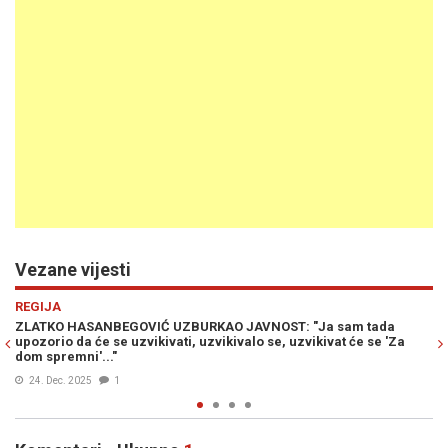
Vezane vijesti
Previous
N
REGIJA
Ja sam tada
HASANBEGOVIĆ BIJESAN ZBOG UKIDANJA USTAŠKIH
kivat će se 'Za
ZAGREBU: "To je jugoslavenski, komunistički zloduh,
hrvatsko narodno pamćenje...."
17. Okt. 2025
2