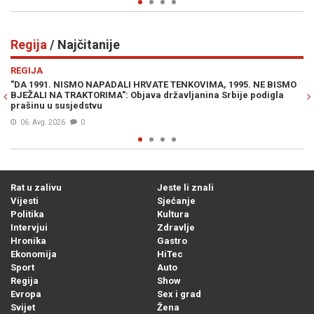
Regija
/ Najčitanije
Previous
N
REGIJA
KOVIMA, 1995. NE BISMO
SRBI DIVLJAJU NA LJETOVANJU: "Ne moramo 
janina Srbije podigla
seljačenje! Dno, dna"
07. Avg. 2026
0
Rat u zalivu
Jeste li znali
Vijesti
Sjećanje
Politika
Kultura
Intervjui
Zdravlje
Hronika
Gastro
Ekonomija
HiTec
Sport
Auto
Regija
Show
Evropa
Sex i grad
Svijet
Žena