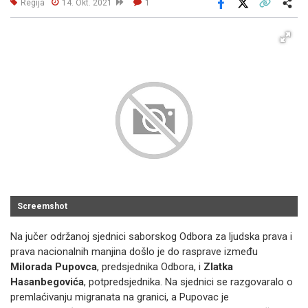
Regija
14. Okt. 2021
1
Facebook
X
Kopiraj link
Više
Screemshot
Na jučer održanoj sjednici saborskog Odbora za ljudska prava i
prava nacionalnih manjina došlo je do rasprave između
Milorada Pupovca
, predsjednika Odbora, i
Zlatka
Hasanbegovića
, potpredsjednika. Na sjednici se razgovaralo o
premlaćivanju migranata na granici, a Pupovac je