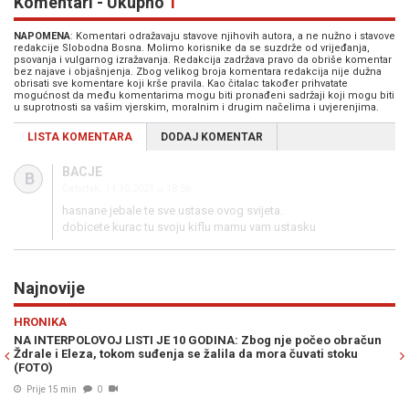
Komentari - Ukupno
1
NAPOMENA
: Komentari odražavaju stavove njihovih autora, a ne nužno i stavove
redakcije Slobodna Bosna. Molimo korisnike da se suzdrže od vrijeđanja,
psovanja i vulgarnog izražavanja. Redakcija zadržava pravo da obriše komentar
bez najave i objašnjenja. Zbog velikog broja komentara redakcija nije dužna
obrisati sve komentare koji krše pravila. Kao čitalac također prihvatate
mogućnost da među komentarima mogu biti pronađeni sadržaji koji mogu biti
u suprotnosti sa vašim vjerskim, moralnim i drugim načelima i uvjerenjima.
LISTA KOMENTARA
DODAJ KOMENTAR
BACJE
B
Četvrtak, 14.10.2021 u 18:56
hasnane jebale te sve ustase ovog svijeta.
dobicete kurac tu svoju kiflu mamu vam ustasku
Najnovije
Previous
N
SHOW
Zbog nje počeo obračun
ANTONIO BANDERAS NAPUSTIO AMERIKU NAK
da mora čuvati stoku
Jedan događaj potpuno mu promijenio život
Prije 25 min
0