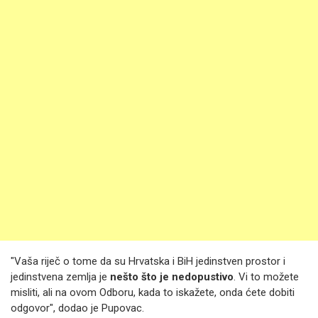
"Vaša riječ o tome da su Hrvatska i BiH jedinstven prostor i
jedinstvena zemlja je
nešto što je nedopustivo
. Vi to možete
misliti, ali na ovom Odboru, kada to iskažete, onda ćete dobiti
odgovor", dodao je Pupovac.