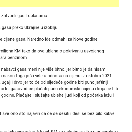
a zatvorili gas Toplanama.
gasa preko Ukrajine u izobilju.
nje cijene gasa. Naredno ide odmah iza Nove godine.
 miliona KM tako da ova ubleha o pokrivanju usvojenog
ožara benzinom.
abavci gasa meni nije više bitno, jer bitno je da nisam
a nakon toga još i više u odnosu na cijenu iz oktobra 2021.
galj i drvo jer to će od sljedeće godine biti puno jeftiniji
nsportni gasovod ce plaćati punu ekonomsku cijenu i koja ce biti
dine. Plaćajte i slušajte ublehe ljudi koji od početka lažu i
 sve ono što najavih da če se desiti i desi se bez bilo kakve
agrabiti minimalno 6,5 mil. KM za pokriće razlike u novembru i