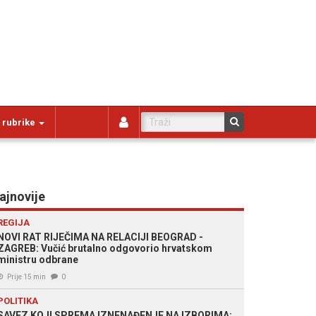
 rubrike
ajnovije
REGIJA
NOVI RAT RIJEČIMA NA RELACIJI BEOGRAD -
ZAGREB: Vučić brutalno odgovorio hrvatskom
ministru odbrane
Prije 15 min
0
POLITIKA
SAVEZ KOJI SPREMA IZNENAĐENJE NA IZBORIMA: