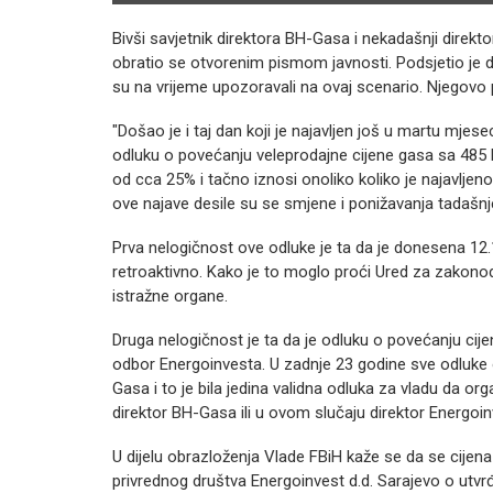
Bivši savjetnik direktora BH-Gasa i nekadašnji direkt
obratio se otvorenim pismom javnosti. Podsjetio je 
su na vrijeme upozoravali na ovaj scenario. Njegovo 
"Došao je i taj dan koji je najavljen još u martu mjes
odluku o povećanju veleprodajne cijene gasa sa 48
od cca 25% i tačno iznosi onoliko koliko je najavlj
ove najave desile su se smjene i ponižavanja tadaš
Prva nelogičnost ove odluke je ta da je donesena 12
retroaktivno. Kako je to moglo proći Ured za zakonod
istražne organe.
Druga nelogičnost je ta da je odluku o povećanju cij
odbor Energoinvesta. U zadnje 23 godine sve odluke 
Gasa i to je bila jedina validna odluka za vladu da o
direktor BH-Gasa ili u ovom slučaju direktor Energoin
U dijelu obrazloženja Vlade FBiH kaže se da se cijena 
privrednog društva Energoinvest d.d. Sarajevo o utvr