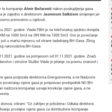
or te kompanije
Almir Bečarević
nakon poskupljenja gasa
da je zajedno s direktorom
Jasminom Salkićem
smijenjen jer
pismo prenosimo u cijelosti.
ecu 2021. godine. Vlada FBiH je na telefonskoj sjednici donijela
5 KM na 1000 Sm3 na 599 KM na 1000 Sm3. Ovo je povećanje
eno još u martu mjesecu od strane tadašnjeg BH-Gasa. Zbog
njeg rukovodstva BH-Gasa.
.11.2021. godine sa primjenom od 01.11.2021. godine. Znači
avstvo i stručne Službe Vlade je pitanje za pravnu znanost i
ene gasa potpisala direktorica Energoinvesta, a ne Nadzorni
o povećanju cijene gasa je potpisivao predsjednik NO BH-
rgan nadzora kompanije usvaja korekcije cijene gasa, a ne
vesta.
donosi, citiram: ”Uz zahtjev je priložena i Odluka direktora
đivanju prodajne cijene gasa za distributivne kompanije