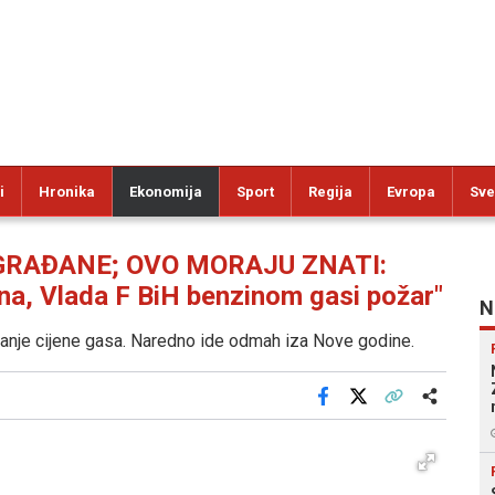
i
Hronika
Ekonomija
Sport
Regija
Evropa
Sve
GRAĐANE; OVO MORAJU ZNATI:
lina, Vlada F BiH benzinom gasi požar"
N
ećanje cijene gasa. Naredno ide odmah iza Nove godine.
Facebook
X
Kopiraj link
Više