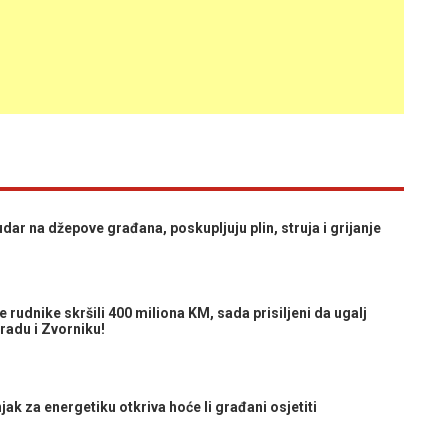
r na džepove građana, poskupljuju plin, struja i grijanje
udnike skršili 400 miliona KM, sada prisiljeni da ugalj
adu i Zvorniku!
 za energetiku otkriva hoće li građani osjetiti