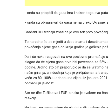
- onda su priopćili da gasa ima i nakon toga dva put
- onda su obmanjivali da gasa nema preko Ukrajine, a 
Građani BiH trebaju znati da je ovo tek prvo poveća
To naredno će se mjeriti u desetinama i desetinama
povećanja cijene gasa do kraja godine je gašenje p
Da li će neko reagovati na ove poslovne promašaje u n
slagao da će cijena gasa prvo biti povećana za 25%, 
godine. Jedino što bih preporučio je da se vratimo na u
način grijanja, a industrija koja je priključena na tra
veća za 80-100% u odnosu na cijenu iz januara 2021. go
obmanjuju javnost.
Što se tiče Tužilastva i FUP-a neka je svakom na čast
reakcije.
Na kraju, sa zanimanjem ću gledati u čiju seharu će z