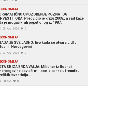
Prije 23h
0
EKONOMIJA
DRAMATIČNO UPOZORENJE POZNATOG
INVESTITORA: Predvidio je krizu 2008., a sad kaže
da je moguć krah poput onog iz 1987.
05. Avg. 2026
0
EKONOMIJA
SADA JE SVE JASNO: Evo kada se otvara Lidl u
Bosni i Hercegovini
03. Avg. 2026
0
EKONOMIJA
ŠTA SE IZA BRDA VALJA: Milioner iz Bosne i
Hercegovine povlači milione iz banke u trenutku
velikih investicija...
Prije 5h
0