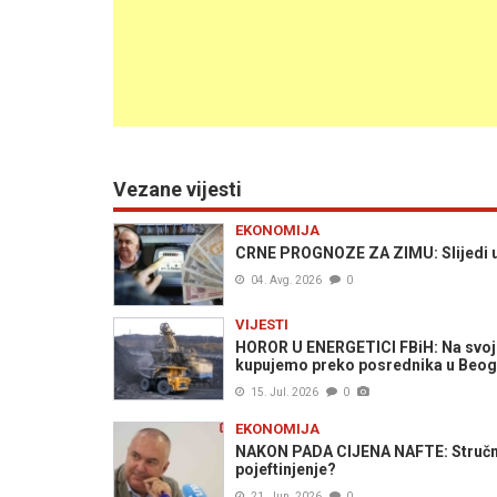
Vezane vijesti
EKONOMIJA
CRNE PROGNOZE ZA ZIMU: Slijedi uda
04. Avg. 2026
0
VIJESTI
HOROR U ENERGETICI FBiH: Na svoje r
kupujemo preko posrednika u Beogr
15. Jul. 2026
0
EKONOMIJA
NAKON PADA CIJENA NAFTE: Stručnjak
pojeftinjenje?
21. Jun. 2026
0