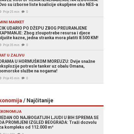
Ovo su izborne liste koalicije okupljene oko NES-a
Prije 25 min
0
MINI MARKET
CIK UDARIO PO DŽEPU ZBOG PREURANJENE
KAPMANJE: Zbog zloupotrebe resursa i djece
pljušte kazne, jedna stranka mora platiti 8.500 KM!
Prije 35 min
0
RAT U ZALIVU
DRAMA U HORMUŠKOM MOREUZU: Dvije snažne
eksplozije potresle tanker uz obalu Omana,
pomorske službe na nogama!
Prije 45 min
0
konomija
/ Najčitanije
EKONOMIJA
JEDAN OD NAJBOGATIJIH LJUDI U BIH SPREMA SE
DA PROMIJENI IZGLED BEOGRADA: Traži dozvolu
za kompleks od 112.000 m²