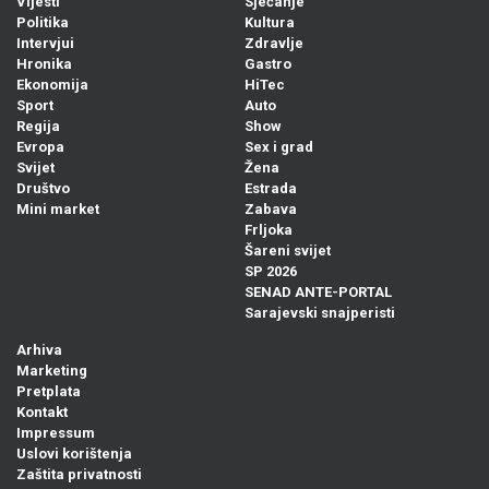
Vijesti
Sjećanje
Politika
Kultura
Intervjui
Zdravlje
Hronika
Gastro
Ekonomija
HiTec
Sport
Auto
Regija
Show
Evropa
Sex i grad
Svijet
Žena
Društvo
Estrada
Mini market
Zabava
Frljoka
Šareni svijet
SP 2026
SENAD ANTE-PORTAL
Sarajevski snajperisti
Arhiva
Marketing
Pretplata
Kontakt
Impressum
Uslovi korištenja
Zaštita privatnosti