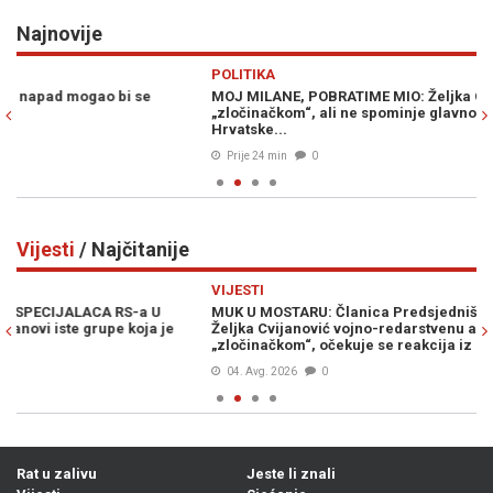
Najnovije
Previous
N
POLITIKA
S
MOJ MILANE, POBRATIME MIO: Željka Cvijanović „Oluju“ naziva
O 
„zločinačkom“, ali ne spominje glavnog krivca za egzodus Srba iz
no
Hrvatske...
Prije 24 min
0
Vijesti
/ Najčitanije
Previous
N
VIJESTI
VI
MUK U MOSTARU: Članica Predsjedništva Bosne i Hercegovine
VR
Željka Cvijanović vojno-redarstvenu akciju „Oluja“ nazvala
st
„zločinačkom“, očekuje se reakcija iz Zagreba...
04. Avg. 2026
0
Rat u zalivu
Jeste li znali