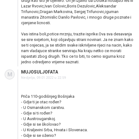
drugi kao sto je Gjenero. On je izjavio da Dodika hodajuci les ili
Lazar Rvovic,Ivan Colovic,Boris Dezulovic,Aleksandar
Trifunovic,Dragan Markovina, Sergej Trifunovic,iguman
manastira Zitomislic Danilo Pavlovic, i mnogo druge poznate i
cjenjene licnosti.
Vas istina boli,potice mrznju, trazite isprike.Ova sva desavanja
se sire svijetom, koji objavljuju strani novinari. Ja ne znam kako
se ti osjecas, ja se stidim svake iskrivljene rijeci na nacin, kako
nam vladajuce stranke serviraju.Na kraju netko ce morati
ispastati zbog drugih. Tko ce to biti, to cemo sigurna kroz
jedno odredjeno vrijeme saznati.
MUJOSULJOFATA
M
Nedjelja, 09.01.2022 u 22:59
Priča 110-godišnjeg Bošnjaka
- Gdje ti je otac rođen?
- U Osmanskom carstvu.
- Gdje si ti rođen?
- U Austrougarskoj.
- Gdje si se školovao?
- U Kraljevini Srba, Hrvata i Slovenaca.
- Gdje si se oženio?