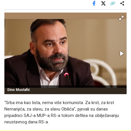
Facebook
X
Kopiraj link
Više
Dino Mustafić
“Srba ima kao lista, nema više komunista. Za krst, za krst
Nemanjića, za slavu, za slavu Obilića”, pjevali su danas
pripadnici SAJ-a MUP-a RS-a tokom defilea na obilježavanju
neustavnog dana RS-a.