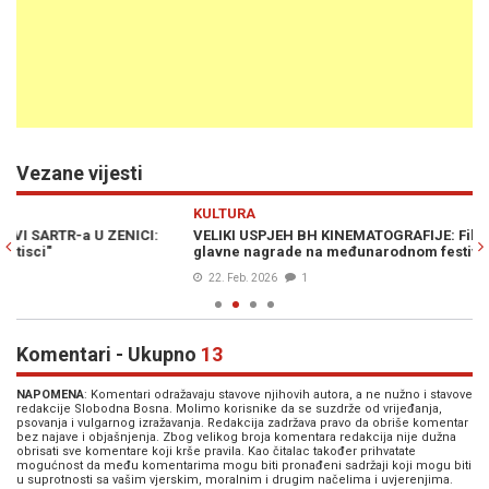
Vezane vijesti
Previous
N
KULTURA
M
VELIKI USPJEH BH KINEMATOGRAFIJE: Film "Paviljon" osvojio dvije
DI
glavne nagrade na međunarodnom festivalu u Švedskoj
'b
22. Feb. 2026
1
Komentari - Ukupno
13
NAPOMENA
: Komentari odražavaju stavove njihovih autora, a ne nužno i stavove
redakcije Slobodna Bosna. Molimo korisnike da se suzdrže od vrijeđanja,
psovanja i vulgarnog izražavanja. Redakcija zadržava pravo da obriše komentar
bez najave i objašnjenja. Zbog velikog broja komentara redakcija nije dužna
obrisati sve komentare koji krše pravila. Kao čitalac također prihvatate
mogućnost da među komentarima mogu biti pronađeni sadržaji koji mogu biti
u suprotnosti sa vašim vjerskim, moralnim i drugim načelima i uvjerenjima.