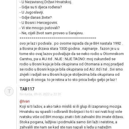
- U Nezavisnoj Državi Hrvatskoj.
- Gdje su ti djeca rođena?
- U Jugoslaviji.
- Gdje danas živite?
- U Bosni i Hercegovini.
- Vi ste mnogo putovali?
- Ne, cijeli život sam proveo u Sarajevu.
======================================
ovo je laz i podvala . po ovome ispada da je BiH nastala 1992 .
a Bosna je drzava stara 1300 godina . najmanje . fazon je u u
tome sto ovaj lazov podvaljuje da se neko rodio u Otomnskom
Carstvu, pa u AU itd . NIJE : NIJE TACNO: moj cukunded se
rodio u Bosni koja je bila okupirana od Otomana a moj pradjed
se rodio u Bosni koja je bila okupirana od AU .itd i tsl . Svi smo
zivjeli i radjali se u Bosni koja je stoljecima bila okupirana od
ovoga ili onoga. to je istina a to sto prica beljo geljo je laz !
TAB117
T
Nedjelja, 09.01.2022 u 22:31
@Ivan
Koji si ti lažov, a ako tako misliš si ili glup ili izapranog mozga.
Hrvatsku su spasili i odbranili Bošnjaci i to ti i svi rvati koji vole
rvatsku više od BiH moraju znati i biti zahvalni što imate državu.
Stoka pogana, lažljiva i podmukla samo širi laži i neistine, a
zahvalili ste nam se kad ste nas napali s leđa u najtežim