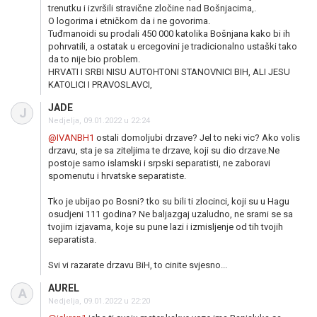
trenutku i izvršili stravične zločine nad Bošnjacima,.
O logorima i etničkom da i ne govorima.
Tuđmanoidi su prodali 450 000 katolika Bošnjana kako bi ih
pohrvatili, a ostatak u ercegovini je tradicionalno ustaški tako
da to nije bio problem.
HRVATI I SRBI NISU AUTOHTONI STANOVNICI BIH, ALI JESU
KATOLICI I PRAVOSLAVCI,
JADE
J
Nedjelja, 09.01.2022 u 22:24
@IVANBH1
ostali domoljubi drzave? Jel to neki vic? Ako volis
drzavu, sta je sa ziteljima te drzave, koji su dio drzave.Ne
postoje samo islamski i srpski separatisti, ne zaboravi
spomenutu i hrvatske separatiste.
Tko je ubijao po Bosni? tko su bili ti zlocinci, koji su u Hagu
osudjeni 111 godina? Ne baljazgaj uzaludno, ne srami se sa
tvojim izjavama, koje su pune lazi i izmisljenje od tih tvojih
separatista.
Svi vi razarate drzavu BiH, to cinite svjesno...
AUREL
A
Nedjelja, 09.01.2022 u 22:20