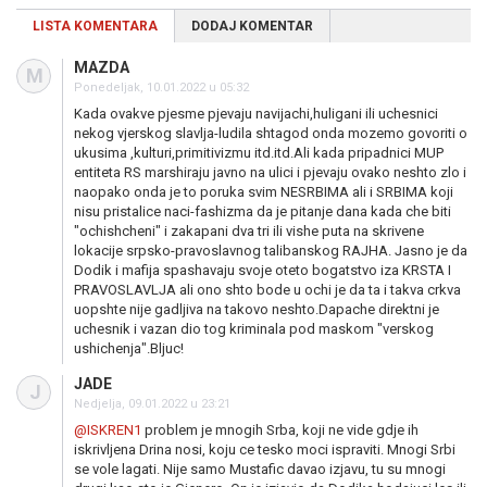
LISTA KOMENTARA
DODAJ KOMENTAR
MAZDA
M
Ponedeljak, 10.01.2022 u 05:32
Kada ovakve pjesme pjevaju navijachi,huligani ili uchesnici
nekog vjerskog slavlja-ludila shtagod onda mozemo govoriti o
ukusima ,kulturi,primitivizmu itd.itd.Ali kada pripadnici MUP
entiteta RS marshiraju javno na ulici i pjevaju ovako neshto zlo i
naopako onda je to poruka svim NESRBIMA ali i SRBIMA koji
nisu pristalice naci-fashizma da je pitanje dana kada che biti
"ochishcheni" i zakapani dva tri ili vishe puta na skrivene
lokacije srpsko-pravoslavnog talibanskog RAJHA. Jasno je da
Dodik i mafija spashavaju svoje oteto bogatstvo iza KRSTA I
PRAVOSLAVLJA ali ono shto bode u ochi je da ta i takva crkva
uopshte nije gadljiva na takovo neshto.Dapache direktni je
uchesnik i vazan dio tog kriminala pod maskom "verskog
ushichenja".Bljuc!
JADE
J
Nedjelja, 09.01.2022 u 23:21
@ISKREN1
problem je mnogih Srba, koji ne vide gdje ih
iskrivljena Drina nosi, koju ce tesko moci ispraviti. Mnogi Srbi
se vole lagati. Nije samo Mustafic davao izjavu, tu su mnogi