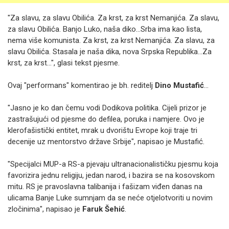
"Za slavu, za slavu Obilića. Za krst, za krst Nemanjića. Za slavu,
za slavu Obilića. Banjo Luko, naša diko...Srba ima kao lista,
nema više komunista. Za krst, za krst Nemanjića. Za slavu, za
slavu Obilića. Stasala je naša dika, nova Srpska Republika...Za
krst, za krst...", glasi tekst pjesme.
Ovaj "performans" komentirao je bh. reditelj
Dino Mustafić
...
"Jasno je ko dan čemu vodi Dodikova politika. Cijeli prizor je
zastrašujući od pjesme do defilea, poruka i namjere. Ovo je
klerofašistički entitet, mrak u dvorištu Evrope koji traje tri
decenije uz mentorstvo države Srbije", napisao je Mustafić.
"Specijalci MUP-a RS-a pjevaju ultranacionalističku pjesmu koja
favorizira jednu religiju, jedan narod, i bazira se na kosovskom
mitu. RS je pravoslavna talibanija i fašizam viđen danas na
ulicama Banje Luke sumnjam da se neće otjelotvoriti u novim
zločinima", napisao je
Faruk Šehić
.