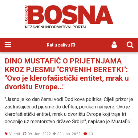
Rat u zalivu 💥
DINO MUSTAFIĆ O PRIJETNJAMA
KROZ PJESMU "CRVENIH BERETKI":
"Ovo je klerofašistički entitet, mrak u
dvorištu Evrope..."
"Jasno je ko dan čemu vodi Dodikova politika. Cijeli prizor je
zastrašujući od pjesme do defilea, poruka i namjere. Ovo je
klerofašistički entitet, mrak u dvorištu Evrope koji traje tri
decenije uz mentorstvo države Srbije", napisao je Mustafić.
Vijesti
09. Jan. 2022
09. Jan. 2022
13