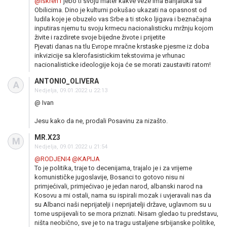
@iskren1
jebo ti svoju mater kakve veze ima Banjaluka sa
Obilicima. Dino je kulturni pokušao ukazati na opasnost od
ludila koje je obuzelo vas Srbe a ti stoko ljigava i beznačajna
inputiras njemu tu svoju krmecu nacionalisticku mržnju kojom
živite i razdirete svoje bijedne živote i prijetite
Pjevati danas na tlu Evrope mračne krstaske pjesme iz doba
inkvizicije sa klerofasistickim tekstovima je vrhunac
nacionalisticke ideologije koja će se morati zaustaviti ratom!
ANTONIO_OLIVERA
A
Nedjelja, 09.01.2022 u 22:13
@ Ivan
Jesu kako da ne, prodali Posavinu za nizašto.
MR.X23
M
Nedjelja, 09.01.2022 u 21:54
@RODJENI4
@KAPIJA
To je politika, traje to decenijama, trajalo je i za vrijeme
komunističke jugoslavije, Bosanci to gotovo nisu ni
primjećivali, primjećivao je jedan narod, albanski narod na
Kosovu a mi ostali, nama su ispirali mozak i uvjeravali nas da
su Albanci naši neprijatelji i neprijatelji države, uglavnom su u
tome uspijevali to se mora priznati. Nisam gledao tu predstavu,
ništa neobično, sve je to na tragu ustaljene srbijanske politike,