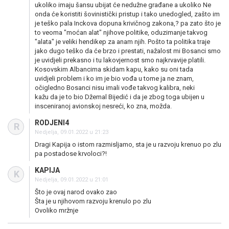
ukoliko imaju šansu ubijat će nedužne građane a ukoliko Ne
onda će koristiti šovinistički pristup i tako unedogled, zašto im
je teško pala Inckova dopuna krivičnog zakona,? pa zato što je
to veoma "moćan alat" njihove politike, oduzimanje takvog
"alata" je veliki hendikep za anam njih. Pošto ta politika traje
jako dugo teško da će brzo i prestati, nažalost mi Bosanci smo
je uvidjeli prekasno i tu lakovjernost smo najkrvavije platili.
Kosovskim Albancima skidam kapu, kako su oni tada
uvidjeli problem i ko im je bio vođa u tome ja ne znam,
očigledno Bosanci nisu imali vođe takvog kalibra, neki
kažu da je to bio Džemal Bijedić i da je zbog toga ubijen u
insceniranoj avionskoj nesreći, ko zna, možda.
RODJENI4
R
Nedjelja, 09.01.2022 u 21:23
Dragi Kapija o istom razmisljamo, sta je u razvoju krenuo po zlu
pa postadose krvoloci?!
KAPIJA
K
Nedjelja, 09.01.2022 u 21:01
Što je ovaj narod ovako zao
Šta je u njihovom razvoju krenulo po zlu
Ovoliko mržnje