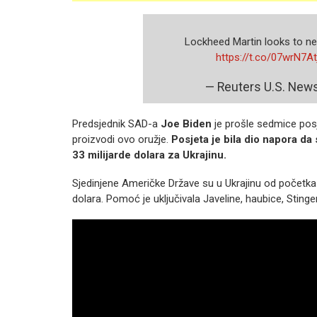
Lockheed Martin looks to nea
https://t.co/07wrN7At
— Reuters U.S. Ne
Predsjednik SAD-a
Joe Biden
je prošle sedmice pos
proizvodi ovo oružje.
Posjeta je bila dio napora da
33 milijarde dolara za Ukrajinu.
Sjedinjene Američke Države su u Ukrajinu od početka r
dolara. Pomoć je uključivala Javeline, haubice, Stingere