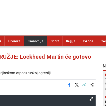
i
Hronika
Ekonomija
Sport
Regija
Evropa
Sve
JE: Lockheed Martin će gotovo
N
rajinskom otporu ruskoj agresiji.
Facebook
X
Kopiraj link
Više