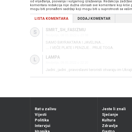
od vrijeđanja, psovanja i vulgarnog izražavanja. Redakcija zadrža
komentara redakcija nije dužna obrisati sve komentare koji krše
mogu biti pronađeni sadržaji koji mogu biti u suprotnosti sa vaš
LISTA KOMENTARA
DODAJ KOMENTAR
SMRT_SH_FASIZMU
S
Nedjelja, 08.05.2022 u 23:38
SAMO BAYRAKTARA I JAVELINA....
.... I VEĆE PLATE I PENZIJE... PRIJE TOGA.
LAMPA
L
Nedjelja, 08.05.2022 u 22:20
Jadni , jadni , pravoslavni teroristi otvaraju im Uk
Rat u zalivu
Jeste li znali
Vijesti
Sjećanje
Politika
Kultura
Intervjui
Zdravlje
Hronika
Gastro