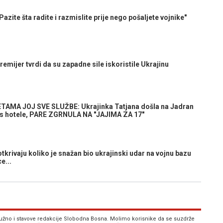
zite šta radite i razmislite prije nego pošaljete vojnike"
mijer tvrdi da su zapadne sile iskoristile Ukrajinu
TAMA JOJ SVE SLUŽBE: Ukrajinka Tatjana došla na Jadran
s hotele, PARE ZGRNULA NA "JAJIMA ZA 17"
rivaju koliko je snažan bio ukrajinski udar na vojnu bazu
e...
 nužno i stavove redakcije Slobodna Bosna. Molimo korisnike da se suzdrže