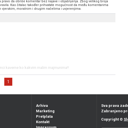
va pravo da obriše komentar bez najave i objašnjenja. Zbog velikog broja
 pravila. Kao čitalac također prihvatate mogućnost da među komentarima
im vjerskim, moralnim i drugim načelima i uvjerenjima.
rajinci kaverne ko kakvim malim majmunima!!
1
Arhiva
Sva prava zad
Marketing
Zabranjeno pr
Pretplata
Copyright ©
Sl
Kontakt
Impressum