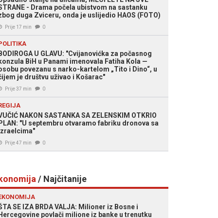
STRANE - Drama počela ubistvom na sastanku
zbog duga Zviceru, onda je uslijedio HAOS (FOTO)
Prije 17 min
0
POLITIKA
BODIROGA U GLAVU: "Cvijanovićka za počasnog
konzula BiH u Panami imenovala Fatiha Kola —
osobu povezanu s narko-kartelom „Tito i Dino“, u
čijem je društvu uživao i Košarac"
Prije 37 min
0
REGIJA
VUČIĆ NAKON SASTANKA SA ZELENSKIM OTKRIO
PLAN: "U septembru otvaramo fabriku dronova sa
Izraelcima"
Prije 47 min
0
konomija
/ Najčitanije
EKONOMIJA
ŠTA SE IZA BRDA VALJA: Milioner iz Bosne i
Hercegovine povlači milione iz banke u trenutku