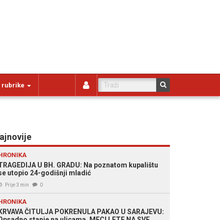
 rubrike
ajnovije
HRONIKA
TRAGEDIJA U BH. GRADU: Na poznatom kupalištu
se utopio 24-godišnji mladić
Prije 3 min
0
HRONIKA
KRVAVA ČITULJA POKRENULA PAKAO U SARAJEVU:
Opsadno stanje na ulicama, MECI LETE NA SVE