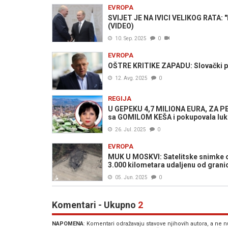
EVROPA
SVIJET JE NA IVICI VELIKOG RATA: "Pa
(VIDEO)
10. Sep. 2025
0
EVROPA
OŠTRE KRITIKE ZAPADU: Slovački pre
12. Avg. 2025
0
REGIJA
U GEPEKU 4,7 MILIONA EURA, ZA PE
sa GOMILOM KEŠA i pokupovala luk
26. Jul. 2025
0
EVROPA
MUK U MOSKVI: Satelitske snimke otk
3.000 kilometara udaljenu od granic
05. Jun. 2025
0
Komentari - Ukupno
2
NAPOMENA
: Komentari odražavaju stavove njihovih autora, a ne