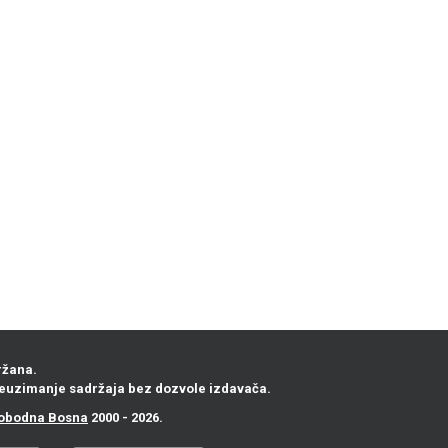
ržana.
euzimanje sadržaja bez dozvole izdavača.
obodna Bosna
2000 - 2026.