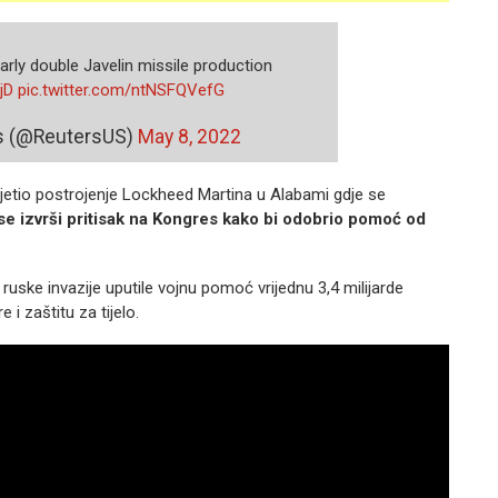
rly double Javelin missile production
jD
pic.twitter.com/ntNSFQVefG
ws (@ReutersUS)
May 8, 2022
jetio postrojenje Lockheed Martina u Alabami gdje se
 se izvrši pritisak na Kongres kako bi odobrio pomoć od
uske invazije uputile vojnu pomoć vrijednu 3,4 milijarde
 i zaštitu za tijelo.