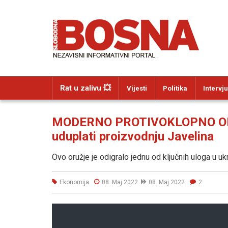
Rat u zalivu 💥
Vijesti
Politika
Intervju
MODERNO PROTIVOKLOPNO ORUŽ
uduplati proizvodnju Javelina
Ovo oružje je odigralo jednu od ključnih uloga u uk
Ekonomija
08. Maj 2022
08. Maj 2022
2