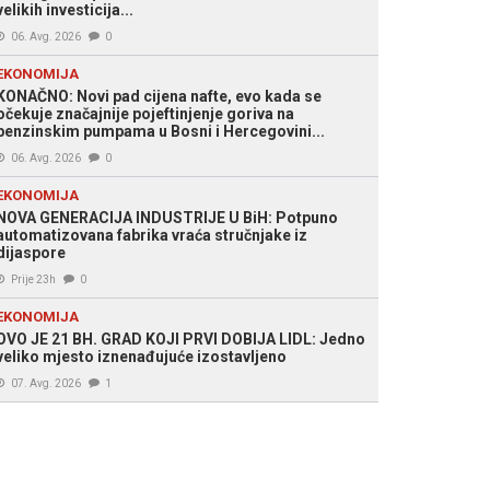
velikih investicija...
06. Avg. 2026
0
EKONOMIJA
KONAČNO: Novi pad cijena nafte, evo kada se
očekuje značajnije pojeftinjenje goriva na
benzinskim pumpama u Bosni i Hercegovini...
06. Avg. 2026
0
EKONOMIJA
NOVA GENERACIJA INDUSTRIJE U BiH: Potpuno
automatizovana fabrika vraća stručnjake iz
dijaspore
Prije 23h
0
EKONOMIJA
OVO JE 21 BH. GRAD KOJI PRVI DOBIJA LIDL: Jedno
veliko mjesto iznenađujuće izostavljeno
07. Avg. 2026
1