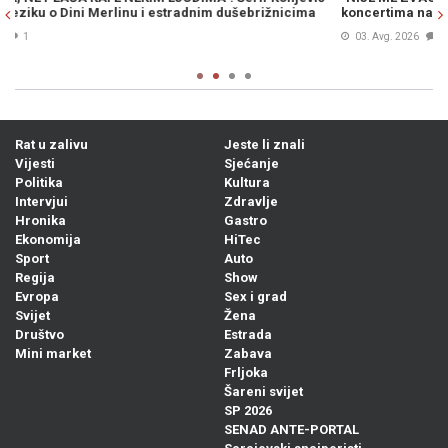
koncertima na Koševu, pa mu uputio ove riječi
r
n
03. Avg. 2026
0
Rat u zalivu
Jeste li znali
Vijesti
Sjećanje
Politika
Kultura
Intervjui
Zdravlje
Hronika
Gastro
Ekonomija
HiTec
Sport
Auto
Regija
Show
Evropa
Sex i grad
Svijet
Žena
Društvo
Estrada
Mini market
Zabava
Frljoka
Šareni svijet
SP 2026
SENAD ANTE-PORTAL