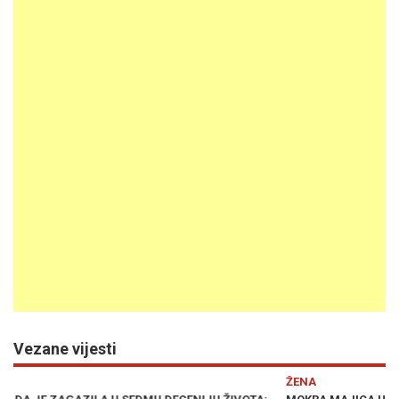
Vezane vijesti
Previous
N
ŽENA
E