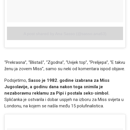
A post shared by Ana Sasso (@sasso.ana63)
“Prekrasna”, “Blistaš”, “Zgodna”, “Uvijek top”, “Prelijepa”, “E takvu
ženu ja zovem Miss”, samo su neki od komentara ispod objave.
Podsjetimo,
Sasso je 1982. godine izabrana za Miss
Jugoslavije, a godinu dana nakon toga snimila je
nezaboravnu reklamu za Pipi i postala seks-simbol.
Splićanka je ostvarila i dobar uspjeh na izboru za Miss svijeta u
Londonu, na kojem se našla među 15 polufinalistica.