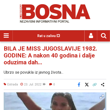
Rat u zalivu 💥
BILA JE MISS JUGOSLAVIJE 1982.
GODINE: A nakon 40 godina i dalje
oduzima dah...
Ubrzo se povukla iz javnog života...
Estrada
23. Jul. 2022
0
Facebook
X
Kopiraj link
Više