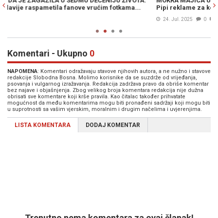
MOKRA MAJICA UREZANA U PAMĆENJE: Gdje je i šta radi žena iz
Z
Pipi reklame za kojom je uzdisala Jugoslavija
j
24. Jul. 2025
0
Komentari - Ukupno
0
NAPOMENA
: Komentari odražavaju stavove njihovih autora, a ne nužno i stavove
redakcije Slobodna Bosna. Molimo korisnike da se suzdrže od vrijeđanja,
psovanja i vulgarnog izražavanja. Redakcija zadržava pravo da obriše komentar
bez najave i objašnjenja. Zbog velikog broja komentara redakcija nije dužna
obrisati sve komentare koji krše pravila. Kao čitalac također prihvatate
mogućnost da među komentarima mogu biti pronađeni sadržaji koji mogu biti
u suprotnosti sa vašim vjerskim, moralnim i drugim načelima i uvjerenjima.
LISTA KOMENTARA
DODAJ KOMENTAR
Trenutno nema komentara za ovaj članak!