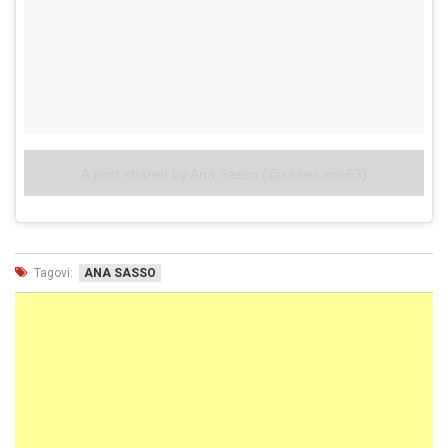
A post shared by Ana Sasso (@sasso.ana63)
Tagovi:
ANA SASSO