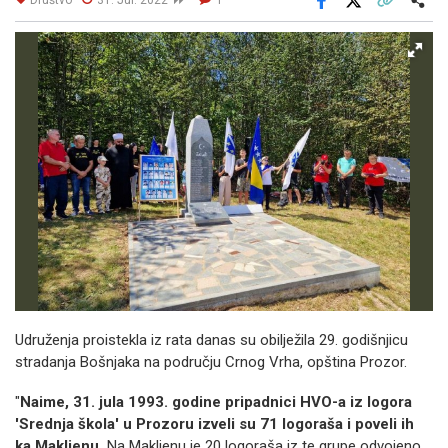
Facebook
X
Kopiraj link
Više
Udruženja proistekla iz rata danas su obilježila 29. godišnjicu
stradanja Bošnjaka na području Crnog Vrha, opština Prozor.
"
Naime, 31. jula 1993. godine pripadnici HVO-a iz logora
'Srednja škola' u Prozoru izveli su 71 logoraša i poveli ih
ka Makljenu.
Na Makljenu je 20 logoraša iz te grupe odvojeno