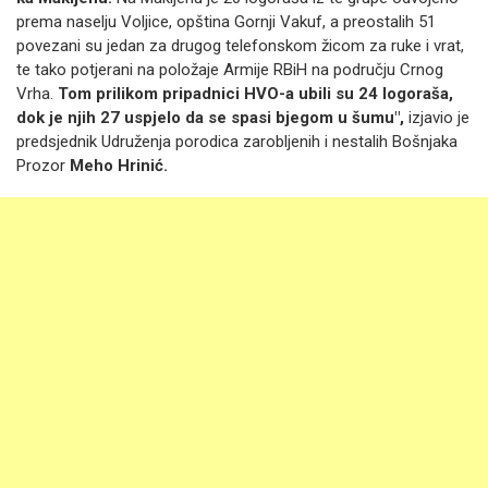
prema naselju Voljice, opština Gornji Vakuf, a preostalih 51
povezani su jedan za drugog telefonskom žicom za ruke i vrat,
te tako potjerani na položaje Armije RBiH na području Crnog
Vrha.
Tom prilikom pripadnici HVO-a ubili su 24 logoraša,
dok je njih 27 uspjelo da se spasi bjegom u šumu",
izjavio je
predsjednik Udruženja porodica zarobljenih i nestalih Bošnjaka
Prozor
Meho Hrinić.