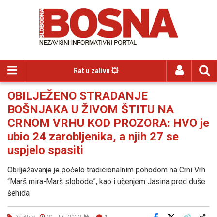
Rat u zalivu 💥
OBILJEŽENO STRADANJE
BOŠNJAKA U ŽIVOM ŠTITU NA
CRNOM VRHU KOD PROZORA: HVO je
ubio 24 zarobljenika, a njih 27 se
uspjelo spasiti
Obilježavanje je počelo tradicionalnim pohodom na Crni Vrh
“Marš mira-Marš slobode”, kao i učenjem Jasina pred duše
šehida
Društvo
31. Jul. 2022
1