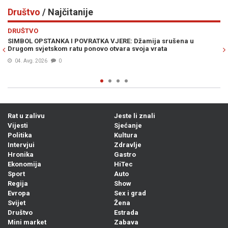
Društvo
/ Najčitanije
Previous
N
DRUŠTVO
POVRATKA VJERE: Džamija srušena u
CURE DETALJI DRAME U AUS
u ponovo otvara svoja vrata
iz Bosne i Hercegovine, os
04. Avg. 2026
0
Rat u zalivu
Jeste li znali
Vijesti
Sjećanje
Politika
Kultura
Intervjui
Zdravlje
Hronika
Gastro
Ekonomija
HiTec
Sport
Auto
Regija
Show
Evropa
Sex i grad
Svijet
Žena
Društvo
Estrada
Mini market
Zabava