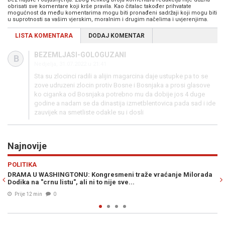
obrisati sve komentare koji krše pravila. Kao čitalac također prihvatate
mogućnost da među komentarima mogu biti pronađeni sadržaji koji mogu biti
u suprotnosti sa vašim vjerskim, moralnim i drugim načelima i uvjerenjima.
LISTA KOMENTARA
DODAJ KOMENTAR
BEZEMLJASI-GOLOGUZANI
B
Nedjelja, 31.07.2022 u 21:41
Sta su zlocinci radili a alijin magarcina daje ustupke pa to se
zove udruzeni zlocin protiv Bosne i Bosnjaka a prosi glasove
ko ciganka od Bosnjaka potrebno mu da dobije jos 4 duge
godine a nadam se da dinastija izmetblentovica pada sad i ide
zauvijek na smetliste odakle su i dosli
Najnovije
Previous
N
VIJESTI
U: Kongresmeni traže vraćanje Milorada
NOVA IZNENAĐENJA U AUGU
ali ni to nije sve...
u narednih 15 dana...
Prije 17 min
0