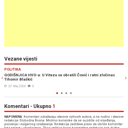
Vezane vijesti
Previous
N
VIJESTI
zu se obratili Čović i ratni zločinac
DERVENTA VRVI OD POLICIJE: 
veterana HVO-a u Derventi sti
21. Mar. 2026
0
Komentari - Ukupno
1
NAPOMENA
: Komentari odražavaju stavove njihovih autora, a ne nužno i stavove
redakcije Slobodna Bosna. Molimo korisnike da se suzdrže od vrijeđanja,
psovanja i vulgarnog izražavanja. Redakcija zadržava pravo da obriše komentar
bez najave i objašnjenja. Zbog velikog broja komentara redakcija nije dužna