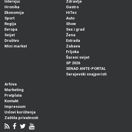
Intervjui
Zdravlje
Hronika
Gastro
Ekonomija
HiTec
Sport
Auto
Regija
Show
Evropa
Sex i grad
Svijet
Žena
Društvo
Estrada
Mini market
Zabava
Frljoka
Šareni svijet
SP 2026
SENAD ANTE-PORTAL
Sarajevski snajperisti
Arhiva
Marketing
Pretplata
Kontakt
Impressum
Uslovi korištenja
Zaštita privatnosti