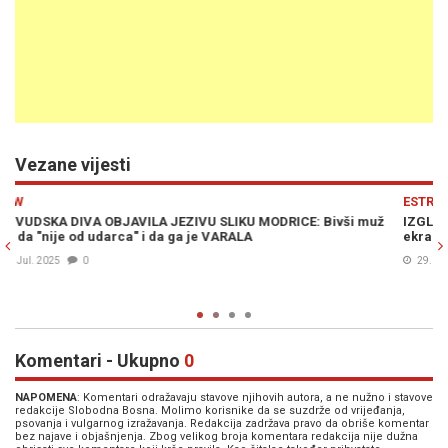
Vezane vijesti
Previous
N
ESTRADA
už
IZGLEDA NEVJEROVATNO: Hrvatska glumica nestala je s malih
ekrana, evo kako izgleda danas...
29. Nov. 2024
0
Komentari - Ukupno
0
NAPOMENA
: Komentari odražavaju stavove njihovih autora, a ne nužno i stavove
redakcije Slobodna Bosna. Molimo korisnike da se suzdrže od vrijeđanja,
psovanja i vulgarnog izražavanja. Redakcija zadržava pravo da obriše komentar
bez najave i objašnjenja. Zbog velikog broja komentara redakcija nije dužna