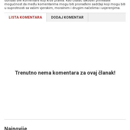
obrisati sve komentare koji krše pravila. Kao čitalac također prihvatate
mogućnost da među komentarima mogu biti pronađeni sadržaji koji mogu biti
u suprotnosti sa vašim vjerskim, moralnim i drugim načelima i uvjerenjima.
LISTA KOMENTARA
DODAJ KOMENTAR
Trenutno nema komentara za ovaj članak!
Najnovije