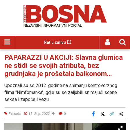
Rat u zalivu 💥
PAPARAZZI U AKCIJI: Slavna glumica
ne stidi se svojih atributa, bez
grudnjaka je prošetala balkonom...
Upoznali su se 2012. godine na snimanju kontroverznog
filma "Nimfomanka", gdje su se zaljubili snimajući scene
seksa i započeli vezu.
Estrada
15. Sep. 2022
0
Facebook
X
Kopiraj link
Više