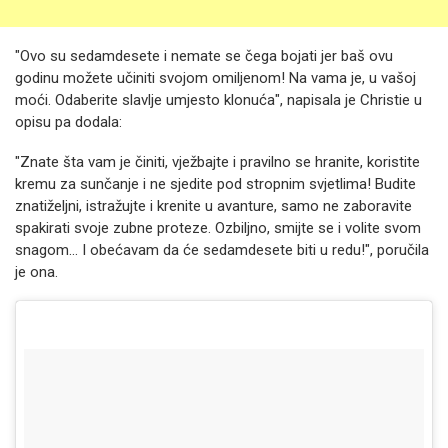
"Ovo su sedamdesete i nemate se čega bojati jer baš ovu
godinu možete učiniti svojom omiljenom! Na vama je, u vašoj
moći. Odaberite slavlje umjesto klonuća", napisala je Christie u
opisu pa dodala:
"Znate šta vam je činiti, vježbajte i pravilno se hranite, koristite
kremu za sunčanje i ne sjedite pod stropnim svjetlima! Budite
znatiželjni, istražujte i krenite u avanture, samo ne zaboravite
spakirati svoje zubne proteze. Ozbiljno, smijte se i volite svom
snagom... I obećavam da će sedamdesete biti u redu!", poručila
je ona.