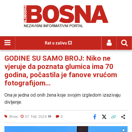
Rat u zalivu 💥
GODINE SU SAMO BROJ: Niko ne
vjeruje da poznata glumica ima 70
godina, počastila je fanove vrućom
fotografijom...
Ona je jedna od onih žena koje svojim izgledom izazivaju
divljenje.
Show
07. Feb. 2024
0
Facebook
X
Kopiraj link
Više