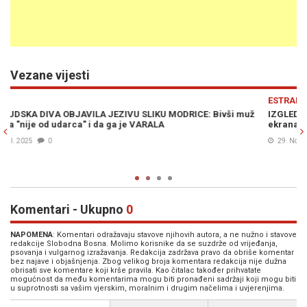
Vezane vijesti
Previous
N
ESTRADA
muž
IZGLEDA NEVJEROVATNO: Hrvatska glumica nestala je s malih
ekrana, evo kako izgleda danas...
29. Nov. 2024
0
Komentari - Ukupno
0
NAPOMENA
: Komentari odražavaju stavove njihovih autora, a ne nužno i stavove
redakcije Slobodna Bosna. Molimo korisnike da se suzdrže od vrijeđanja,
psovanja i vulgarnog izražavanja. Redakcija zadržava pravo da obriše komentar
bez najave i objašnjenja. Zbog velikog broja komentara redakcija nije dužna
obrisati sve komentare koji krše pravila. Kao čitalac također prihvatate
mogućnost da među komentarima mogu biti pronađeni sadržaji koji mogu biti
u suprotnosti sa vašim vjerskim, moralnim i drugim načelima i uvjerenjima.