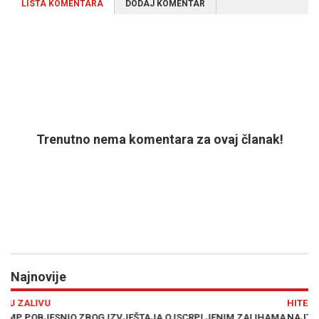
LISTA KOMENTARA
DODAJ KOMENTAR
Trenutno nema komentara za ovaj članak!
Najnovije
Previous
N
HITEC
IHAMA
NAJTRAŽENIJE ORUŽJE NA SVIJETU: Šta je to Patriot i zašto su