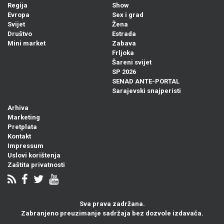
Regija
Show
Evropa
Sex i grad
Svijet
Žena
Društvo
Estrada
Mini market
Zabava
Frljoka
Šareni svijet
SP 2026
SENAD ANTE-PORTAL
Sarajevski snajperisti
Arhiva
Marketing
Pretplata
Kontakt
Impressum
Uslovi korištenja
Zaštita privatnosti
Sva prava zadržana.
Zabranjeno preuzimanje sadržaja bez dozvole izdavača.