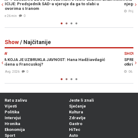
njegove zalihe pri kraju?
Prije 32 min
0
Show
/ Najčitanije
Previous
N
SHOW
SPREMNA JE ZA BRAK: Prezgodna stjuardesa hitno traži muža,
otkrila da je slaba na starije
06. Avg. 2026
0
Rat u zalivu
Jeste li znali
Vijesti
Sjećanje
Politika
Kultura
Intervjui
Zdravlje
Hronika
Gastro
Ekonomija
HiTec
Sport
Auto