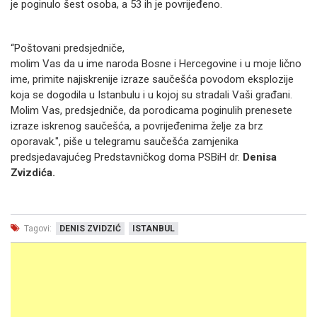
je poginulo šest osoba, a 53 ih je povrijeđeno.
“Poštovani predsjedniče,
molim Vas da u ime naroda Bosne i Hercegovine i u moje lično
ime, primite najiskrenije izraze saučešća povodom eksplozije
koja se dogodila u Istanbulu i u kojoj su stradali Vaši građani.
Molim Vas, predsjedniče, da porodicama poginulih prenesete
izraze iskrenog saučešća, a povrijeđenima želje za brz
oporavak.", piše u telegramu saučešća zamjenika
predsjedavajućeg Predstavničkog doma PSBiH dr.
Denisa
Zvizdića.
Tagovi:
DENIS ZVIDZIĆ
ISTANBUL