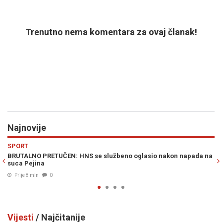
Trenutno nema komentara za ovaj članak!
Najnovije
Previous
N
SPORT
S se službeno oglasio nakon napada na
MANDIĆ PROZVAO NOGOMETNI 
inspekciju Borcu?
Prije 26 min
0
Vijesti
/ Najčitanije