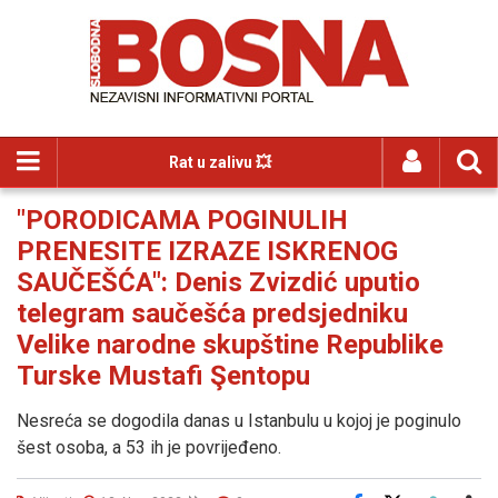
Rat u zalivu 💥
"PORODICAMA POGINULIH
PRENESITE IZRAZE ISKRENOG
SAUČEŠĆA": Denis Zvizdić uputio
telegram saučešća predsjedniku
Velike narodne skupštine Republike
Turske Mustafi Şentopu
Nesreća se dogodila danas u Istanbulu u kojoj je poginulo
šest osoba, a 53 ih je povrijeđeno.