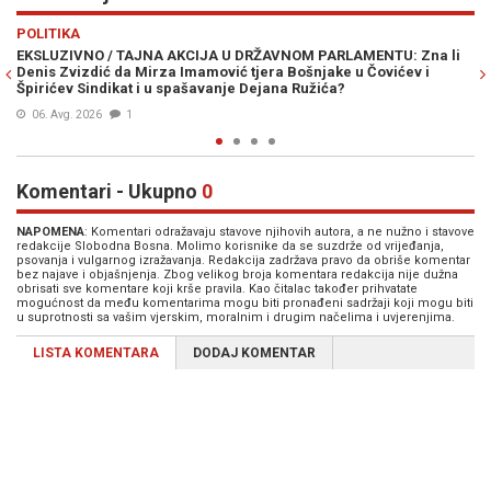
Previous
N
VIJESTI
JA U DRŽAVNOM PARLAMENTU: Zna li
DENIS ZVIZDIĆ OBJASNIO POLITI
mović tjera Bošnjake u Čovićev i
napredovati na evropskom putu d
vanje Dejana Ružića?
faktor"
17. Jun. 2026
1
Komentari - Ukupno
0
NAPOMENA
: Komentari odražavaju stavove njihovih autora, a ne nužno i stavove
redakcije Slobodna Bosna. Molimo korisnike da se suzdrže od vrijeđanja,
psovanja i vulgarnog izražavanja. Redakcija zadržava pravo da obriše komentar
bez najave i objašnjenja. Zbog velikog broja komentara redakcija nije dužna
obrisati sve komentare koji krše pravila. Kao čitalac također prihvatate
mogućnost da među komentarima mogu biti pronađeni sadržaji koji mogu biti
u suprotnosti sa vašim vjerskim, moralnim i drugim načelima i uvjerenjima.
LISTA KOMENTARA
DODAJ KOMENTAR