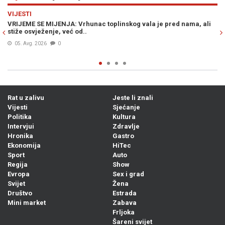
Previous
N
VIJESTI
Vrhunac toplinskog vala je pred nama, ali
ŠOKANTNE INFORMACIJE OS
od..
plaćenih UBICA, čekaju na
05. Avg. 2026
0
Rat u zalivu
Jeste li znali
Vijesti
Sjećanje
Politika
Kultura
Intervjui
Zdravlje
Hronika
Gastro
Ekonomija
HiTec
Sport
Auto
Regija
Show
Evropa
Sex i grad
Svijet
Žena
Društvo
Estrada
Mini market
Zabava
Frljoka
Šareni svijet