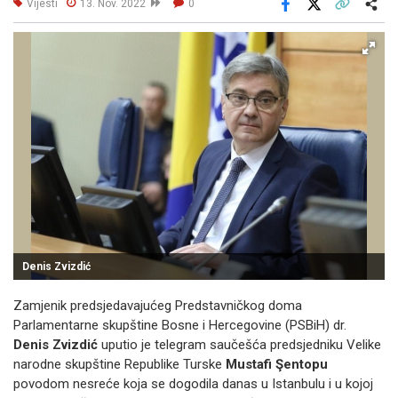
Vijesti
13. Nov. 2022
0
Facebook
X
Kopiraj link
Više
Denis Zvizdić
Zamjenik predsjedavajućeg Predstavničkog doma
Parlamentarne skupštine Bosne i Hercegovine (PSBiH) dr.
Denis Zvizdić
uputio je telegram saučešća predsjedniku Velike
narodne skupštine Republike Turske
Mustafi Şentopu
povodom nesreće koja se dogodila danas u Istanbulu i u kojoj