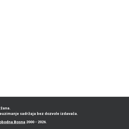
ržana.
euzimanje sadržaja bez dozvole izdavača.
obodna Bosna
2000 - 2026.