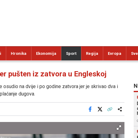
i
Hronika
Ekonomija
Sport
Regija
Evropa
Sve
 pušten iz zatvora u Engleskoj
N
osudio na dvije i po godine zatvora jer je skrivao dva i
 plaćanje dugova.
Facebook
X
Kopiraj link
Više