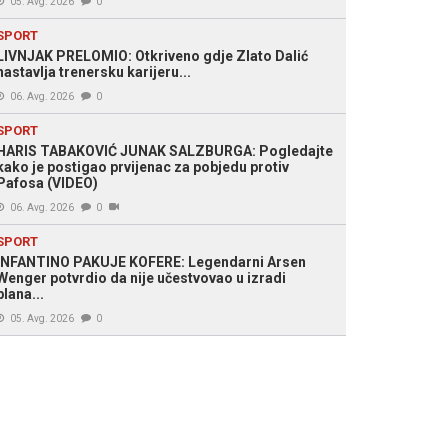
05. Avg. 2026
0
SPORT
LIVNJAK PRELOMIO: Otkriveno gdje Zlato Dalić
nastavlja trenersku karijeru...
06. Avg. 2026
0
SPORT
HARIS TABAKOVIĆ JUNAK SALZBURGA: Pogledajte
kako je postigao prvijenac za pobjedu protiv
Pafosa (VIDEO)
06. Avg. 2026
0
SPORT
INFANTINO PAKUJE KOFERE: Legendarni Arsen
Wenger potvrdio da nije učestvovao u izradi
plana...
05. Avg. 2026
0