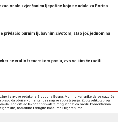
acionalnu vjenčanicu ljepotice koja se udala za Borisa
e privlačio burnim ljubavnim životom, stao još jednom na
r se vratio trenerskom poslu, evo sa kim će raditi
 nužno i stavove redakcije Slobodna Bosna. Molimo korisnike da se suzdrže
va pravo da obriše komentar bez najave i objašnjenja. Zbog velikog broja
 pravila. Kao čitalac također prihvatate mogućnost da među komentarima
im vjerskim, moralnim i drugim načelima i uvjerenjima.