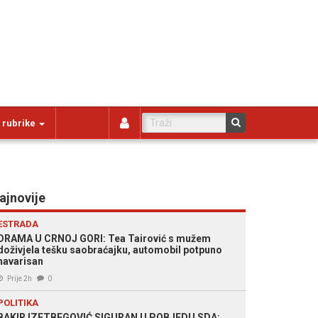
 rubrike
ajnovije
ESTRADA
DRAMA U CRNOJ GORI: Tea Tairović s mužem
doživjela tešku saobraćajku, automobil potpuno
havarisan
Prije 2h
0
POLITIKA
BAKIR IZETBEGOVIĆ SIGURAN U POBJEDU SDA: