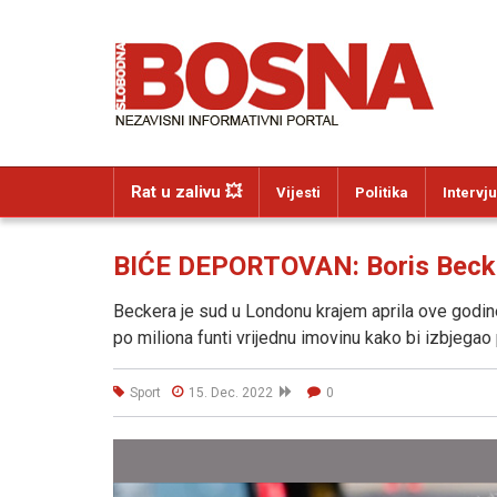
Rat u zalivu 💥
Vijesti
Politika
Intervju
BIĆE DEPORTOVAN: Boris Becker
Beckera je sud u Londonu krajem aprila ove godine 
po miliona funti vrijednu imovinu kako bi izbjegao
Sport
15. Dec. 2022
0