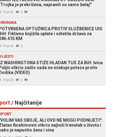
"Trojka je prekrižena, napravili su samo belaj"
Prije 3h
0
HRONIKA
POTVRĐENA OPTUŽNICA PROTIV SLUŽBENICE UIO
BiH: Fiktivno knjižila uplate i oštetila državu za
186.415 KM
Prije 3h
0
VIJESTI
IZ WASHINGTONA STIŽE HLADAN TUŠ ZA BiH: Ivica
Puljić otkrio zašto sada ne očekuje poteze protiv
Dodika (VIDEO)
Prije 3h
0
port
/ Najčitanije
SPORT
"VOLIM VAS OBOJE, ALI OVO NE MOGU PODNIJETI":
Zlatan Ibrahimović otkrio najteži trenutak u životu i
kako je napustio ženu i sina