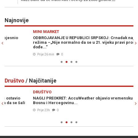
Najnovije
Previous
N
MINI MARKET
PO
ODBROJAVANJE U REPUBLICI SRPSKOJ: Crnadak najavljuje pad
B
režima –„Nije normalno da se u 21. vijeku pravi proslava kad
DO
dođe...“
ka
Prije 26 min
0
Društvo
/ Najčitanije
Previous
N
DRUŠTVO
D
NAGLI PREOKRET: AccuWeather objavio vremensku prognozu za
S
Bosnu i Hercegovinu...
po
ud
Prije 23h
0