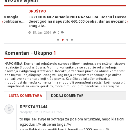
Vezane vijesti
Previous
N
DRUŠTVO
E
EGZODUS NEZAPAMĆENIH RAZMJERA: Bosnu i Hercegovinu za
OT
.
deset godina napustilo 660.000 osoba, danas uvozimo radnu
Ra
snagu iz...
15. Jan. 2024
0
Komentari - Ukupno
1
NAPOMENA
: Komentari odražavaju stavove njihovih autora, a ne nužno i stavove
redakcije Slobodna Bosna. Molimo korisnike da se suzdrže od vrijeđanja,
psovanja i vulgarnog izražavanja. Redakcija zadržava pravo da obriše komentar
bez najave i objašnjenja. Zbog velikog broja komentara redakcija nije dužna
obrisati sve komentare koji krše pravila. Kao čitalac također prihvatate
mogućnost da među komentarima mogu biti pronađeni sadržaji koji mogu biti
u suprotnosti sa vašim vjerskim, moralnim i drugim načelima i uvjerenjima.
LISTA KOMENTARA
DODAJ KOMENTAR
SPEKTAR1444
S
Nedjelja, 22.01.2023 u 13:55
to nije iseljavnje ni potraga za poslom ni turizam, nego klasicni
egzodus !!/// ali cemu briga ////
kaze Bakir da ce vratiti kao i Jevreji za 2000 godina ///