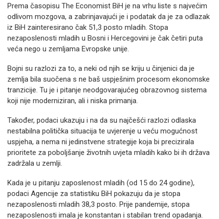
Prema časopisu The Economist BiH je na vrhu liste s najvećim
odlivom mozgova, a zabrinjavajući je i podatak da je za odlazak
iz BiH zainteresirano čak 51,3 posto mladih. Stopa
nezaposlenosti mladih u Bosni i Hercegovini je čak četiri puta
veća nego u zemljama Evropske unije.
Bojni su razlozi za to, a neki od njih se kriju u činjenici da je
zemlja bila suočena s ne baš uspješnim procesom ekonomske
tranzicije. Tu je i pitanje neodgovarajućeg obrazovnog sistema
koji nije moderniziran, ali i niska primanja.
Također, podaci ukazuju i na da su najčešći razlozi odlaska
nestabilna politička situacija te uvjerenje u veću mogućnost
uspjeha, a nema ni jedinstvene strategije koja bi precizirala
prioritete za poboljšanje životnih uvjeta mladih kako bi ih država
zadržala u zemlji.
Kada je u pitanju zaposlenost mladih (od 15 do 24 godine),
podaci Agencije za statistiku BiH pokazuju da je stopa
nezaposlenosti mladih 38,3 posto. Prije pandemije, stopa
nezaposlenosti imala je konstantan i stabilan trend opadanja.