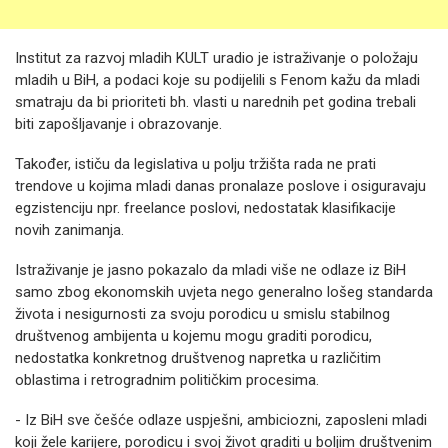
Institut za razvoj mladih KULT uradio je istraživanje o položaju
mladih u BiH, a podaci koje su podijelili s Fenom kažu da mladi
smatraju da bi prioriteti bh. vlasti u narednih pet godina trebali
biti zapošljavanje i obrazovanje.
Također, ističu da legislativa u polju tržišta rada ne prati
trendove u kojima mladi danas pronalaze poslove i osiguravaju
egzistenciju npr. freelance poslovi, nedostatak klasifikacije
novih zanimanja.
Istraživanje je jasno pokazalo da mladi više ne odlaze iz BiH
samo zbog ekonomskih uvjeta nego generalno lošeg standarda
života i nesigurnosti za svoju porodicu u smislu stabilnog
društvenog ambijenta u kojemu mogu graditi porodicu,
nedostatka konkretnog društvenog napretka u različitim
oblastima i retrogradnim političkim procesima.
- Iz BiH sve češće odlaze uspješni, ambiciozni, zaposleni mladi
koji žele karijere, porodicu i svoj život graditi u boljim društvenim