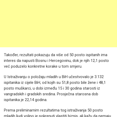
Također, rezultati pokazuju da više od 50 posto ispitanih ima
interes da napusti Bosnu i Hercegovinu, dok je njih 12,1 posto
već poduzelo konkretne korake u tom smjeru.
U Istraživanju o položaju mladih u BiH učestvovalo je 3.132
ispitanika iz cijele BiH, od kojih su 51,8 posto bile žene i 48,1
posto muškarci, u dobi između 15 i 30 godina starosti iz
vangradskih i gradskih sredina. Prosječna starosna dob
ispitanika je 22,14 godina.
Prema preliminarnim rezultatima tog istraživanja 50 posto
mladih ljudi voljno je pokrenuti vlastiti biznis, ali kažu da nemaju