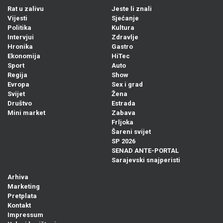
Rat u zalivu
Jeste li znali
Vijesti
Sjećanje
Politika
Kultura
Intervjui
Zdravlje
Hronika
Gastro
Ekonomija
HiTec
Sport
Auto
Regija
Show
Evropa
Sex i grad
Svijet
Žena
Društvo
Estrada
Mini market
Zabava
Frljoka
Šareni svijet
SP 2026
SENAD ANTE-PORTAL
Sarajevski snajperisti
Arhiva
Marketing
Pretplata
Kontakt
Impressum