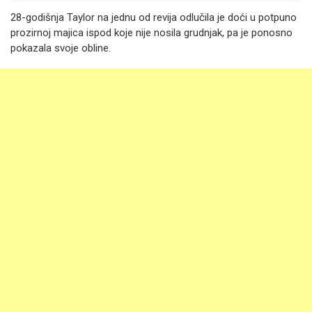
28-godišnja Taylor na jednu od revija odlučila je doći u potpuno
prozirnoj majica ispod koje nije nosila grudnjak, pa je ponosno
pokazala svoje obline.