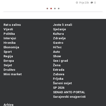
Prije 20h
0
Rat u zalivu
Jeste li znali
Vijesti
Sjećanje
Politika
Kultura
Intervjui
Zdravlje
Hronika
Gastro
Ekonomija
HiTec
Sport
Auto
Regija
Show
Evropa
Sex i grad
Svijet
Žena
Društvo
Estrada
Mini market
Zabava
Frljoka
Šareni svijet
SP 2026
SENAD ANTE-PORTAL
Sarajevski snajperisti
Arhiva