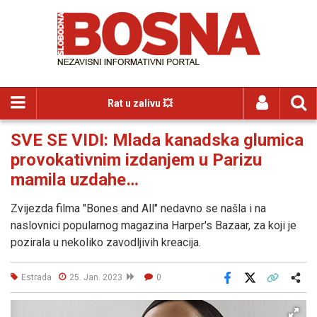
Rat u zalivu 💥
SVE SE VIDI: Mlada kanadska glumica
provokativnim izdanjem u Parizu
mamila uzdahe…
Zvijezda filma "Bones and All" nedavno se našla i na
naslovnici popularnog magazina Harper's Bazaar, za koji je
pozirala u nekoliko zavodljivih kreacija.
Estrada
25. Jan. 2023
0
Facebook
X
Kopiraj link
Više