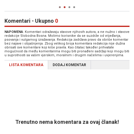
Komentari - Ukupno
0
NAPOMENA
: Komentari odražavaju stavove njihovih autora, a ne nužno i stavove
redakcije Slobodna Bosna. Molimo korisnike da se suzdrže od vrijeđanja,
psovanja i vulgarnog izražavanja. Redakcija zadržava pravo da obriše komentar
bez najave i objašnjenja. Zbog velikog broja komentara redakcija nije dužna
obrisati sve komentare koji krše pravila. Kao čitalac također prihvatate
mogućnost da među komentarima mogu biti pronađeni sadržaji koji mogu biti
u suprotnosti sa vašim vjerskim, moralnim i drugim načelima i uvjerenjima.
LISTA KOMENTARA
DODAJ KOMENTAR
Trenutno nema komentara za ovaj članak!