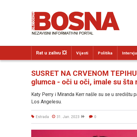
Rat u zalivu 💥
Vijesti
Politika
Intervju
SUSRET NA CRVENOM TEPIHU: Bi
glumca - oči u oči, imale su šta
Katy Perry i Miranda Kerr našle su se u središtu p
Los Angelesu.
Estrada
31. Jan. 2023
0