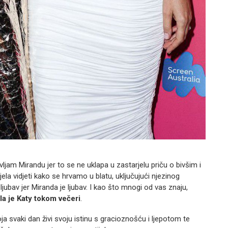
ljam Mirandu jer to se ne uklapa u zastarjelu priču o bivšim i
jela vidjeti kako se hrvamo u blatu, uključujući njezinog
ljubav jer Miranda je ljubav. I kao što mnogi od vas znaju,
ila je Katy tokom večeri
.
a svaki dan živi svoju istinu s gracioznošću i ljepotom te