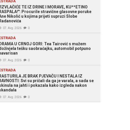
ESTRADA
"IZVLAČIĆE TE IZ DRINE I MORAVE, KU**ETINO
RASPALA!": Procurile stravične glasovne poruke
Ane Nikolić u kojima prijeti supruzi Slobe
Radanovića
07. Avg. 2026
0
ESTRADA
DRAMA U CRNOJ GORI: Tea Tairović s mužem
doživjela tešku saobraćajku, automobil potpuno
havarisan
07. Avg. 2026
0
ESTRADA
RASTURILA JE BRAK PJEVAČU I NESTALA IZ
JAVNOSTI: Svi su pričali da ga je varala, a sada se
skinula na jahti i pokazala kako izgleda nakon
skandala
07. Avg. 2026
0