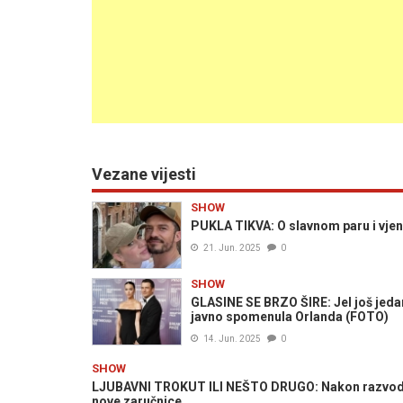
Vezane vijesti
SHOW
PUKLA TIKVA: O slavnom paru i vjenč
21. Jun. 2025
0
SHOW
GLASINE SE BRZO ŠIRE: Jel još jedan
javno spomenula Orlanda (FOTO)
14. Jun. 2025
0
SHOW
LJUBAVNI TROKUT ILI NEŠTO DRUGO: Nakon razvoda s
nove zaručnice...