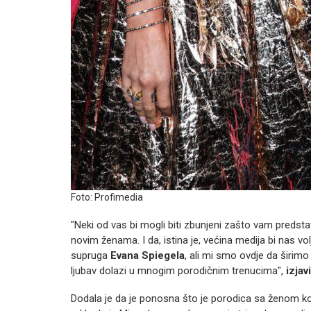
Foto: Profimedia
"Neki od vas bi mogli biti zbunjeni zašto vam predstav
novim ženama. I da, istina je, većina medija bi nas vol
supruga
Evana Spiegela
, ali mi smo ovdje da širimo 
ljubav dolazi u mnogim porodičnim trenucima",
izjav
Dodala je da je ponosna što je porodica sa ženom koj