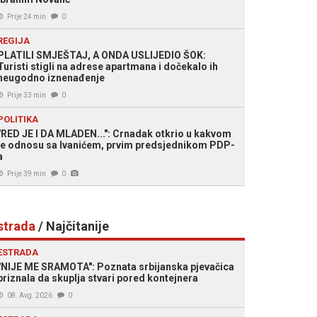
Prije 24 min
0
REGIJA
PLATILI SMJEŠTAJ, A ONDA USLIJEDIO ŠOK:
Turisti stigli na adrese apartmana i dočekalo ih
neugodno iznenađenje
Prije 33 min
0
POLITIKA
"RED JE I DA MLADEN...": Crnadak otkrio u kakvom
je odnosu sa Ivanićem, prvim predsjednikom PDP-
a
Prije 39 min
0
strada
/ Najčitanije
ESTRADA
"NIJE ME SRAMOTA": Poznata srbijanska pjevačica
priznala da skuplja stvari pored kontejnera
08. Avg. 2026
0