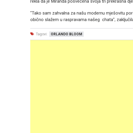
rekla da je Miranda posvećena svoja tri prekrasna dje
"Tako sam zahvalna za našu modernu mješovitu poro
obično slažem u raspravama našeg chata", zaključila
Tagovi:
ORLANDO BLOOM