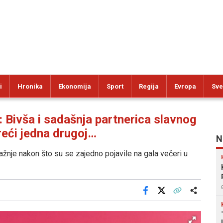
i
Hronika
Ekonomija
Sport
Regija
Evropa
Sve
vša i sadašnja partnerica slavnog
 reći jedna drugoj…
N
ažnje nakon što su se zajedno pojavile na gala večeri u
Facebook
X
Kopiraj link
Više