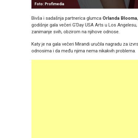
Foto: Profimedia
Bivša i sadašnja partnerica glumca
Orlanda Blooma
godišnje gala večeri G'Day USA Arts u Los Angelesu, g
zanimanje svih, obzirom na njihove odnose.
Katy je na gala večeri Mirandi uručila nagradu za iz
odnosima i da među njima nema nikakvih problema.