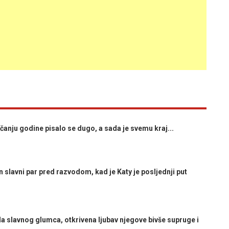
anju godine pisalo se dugo, a sada je svemu kraj...
 slavni par pred razvodom, kad je Katy je posljednji put
lavnog glumca, otkrivena ljubav njegove bivše supruge i