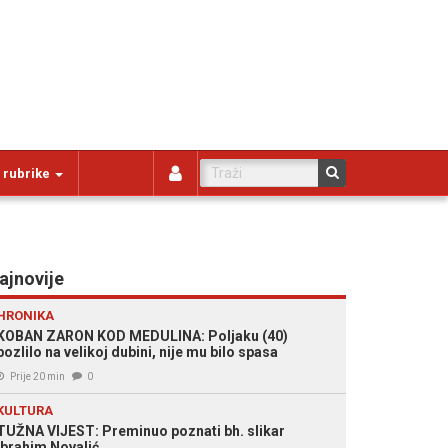
 rubrike
ajnovije
HRONIKA
KOBAN ZARON KOD MEDULINA: Poljaku (40)
pozlilo na velikoj dubini, nije mu bilo spasa
Prije 20 min
0
KULTURA
TUŽNA VIJEST: Preminuo poznati bh. slikar
Ibrahim Novalić