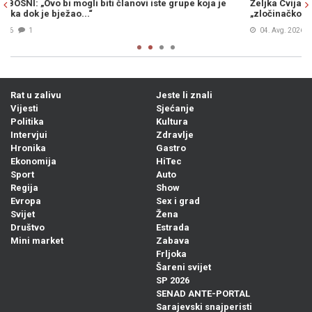
Željka Cvijanović vojno-redarstvenu akciju „Oluja“ nazvala
s
„zločinačkom“, očekuje se reakcija iz Zagreba...
04. Avg. 2026
0
Rat u zalivu
Jeste li znali
Vijesti
Sjećanje
Politika
Kultura
Intervjui
Zdravlje
Hronika
Gastro
Ekonomija
HiTec
Sport
Auto
Regija
Show
Evropa
Sex i grad
Svijet
Žena
Društvo
Estrada
Mini market
Zabava
Frljoka
Šareni svijet
SP 2026
SENAD ANTE-PORTAL
Sarajevski snajperisti