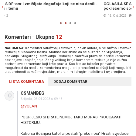
OGLASILA SE SDA: Dodik ne može biti predsjednik SNSD-a,
U
pokrećemo spor pred Ustavnim sudom BiH
n
15. Okt. 2025
0
Komentari - Ukupno
12
NAPOMENA
: Komentari odražavaju stavove njihovih autora, a ne nužno i stavove
redakcije Slobodna Bosna. Molimo korisnike da se suzdrže od vrijeđanja,
psovanja i vulgarnog izražavanja. Redakcija zadržava pravo da obriše komentar
bez najave i objašnjenja. Zbog velikog broja komentara redakcija nije dužna
obrisati sve komentare koji krše pravila. Kao čitalac također prihvatate
mogućnost da među komentarima mogu biti pronađeni sadržaji koji mogu biti
u suprotnosti sa vašim vjerskim, moralnim i drugim načelima i uvjerenjima.
LISTA KOMENTARA
DODAJ KOMENTAR
OSMANBEG
O
Srijeda, 05.04.2023 u 09:43
@VOLAN
POGRIJESIO SI BRATE NEMOJ TAKO MORAS PROUCAVATI
HISTORIJU.
Kako su Bošnjaci katolici postali "preko noći" Hrvati svjedoče