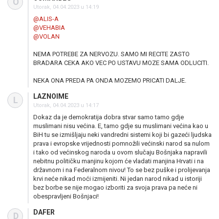
O
Utorak, 04.04.2023 u 14:19
@ALIS-A
@VEHABIA
@VOLAN
NEMA POTREBE ZA NERVOZU. SAMO MI RECITE ZASTO
BRADARA CEKA AKO VEC PO USTAVU MOZE SAMA ODLUCITI.
NEKA ONA PREDA PA ONDA MOZEMO PRICATI DALJE.
LAZNOIME
L
Utorak, 04.04.2023 u 14:17
Dokaz da je demokratija dobra stvar samo tamo gdje
muslimani nisu većina. E, tamo gdje su muslimani većina kao u
BiH tu se izmišljaju neki vandredni sistemi koji bi gazeći ljudska
prava i evropske vrijednosti pomnožili većinski narod sa nulom
i tako od većinskog naroda u ovom slučaju Bošnjaka napravili
nebitnu političku manjinu kojom će vladati manjina Hrvati i na
državnom i na Federalnom nivou! To se bez puške i prolijevanja
krvi neće nikad moći izmijeniti. Ni jedan narod nikad u istoriji
bez borbe se nije mogao izboriti za svoja prava pa neće ni
obespravljeni Bošnjaci!
DAFER
D