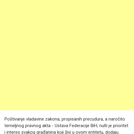
Poštivanje vladavine zakona, propisanih precudura, a naročito
temeljnog pravnog akta - Ustava Federacije BiH, nulti je prioritet
i interes svakog građanina koji živi u ovom entitetu, dodaju.