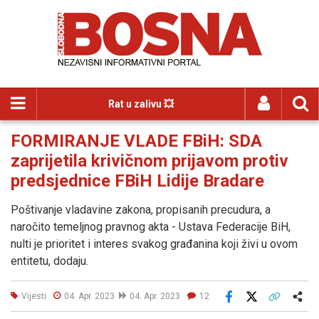
Rat u zalivu 💥
FORMIRANJE VLADE FBiH: SDA
zaprijetila krivičnom prijavom protiv
predsjednice FBiH Lidije Bradare
Poštivanje vladavine zakona, propisanih precudura, a
naročito temeljnog pravnog akta - Ustava Federacije BiH,
nulti je prioritet i interes svakog građanina koji živi u ovom
entitetu, dodaju.
Vijesti
04. Apr. 2023
04. Apr. 2023
12
Facebook
X
Kopiraj link
Više