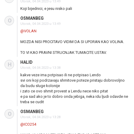
Utorak, 04.04.2023 u 13:49
Koji bijednici, e jesu nisko pali
OSMANBEG
O
Utorak, 04.04.2023 u 13:49
@VOLAN
MOZDA NISI PROCITAVO VIDIM DA SI UPORAN KAO VOLINA.
TO VI KAO PRAVNI STRUCNJAK TUMACITE USTAV.
HALID
H
Utorak, 04.04.2023 u 13:38
kakve veze ima potpisao ili ne potpisao Lendo
svi oni koji podrzavaju shmitove poteze pristaju dobrovoljno
da budu sluge kolonije
i zato ce ovo shmit provest a Lendu nece niko pitat
e pa sad ako je to dobro onda jebiga, neka idu ljudi odavde ne
treba se cudit
OSMANBEG
O
Utorak, 04.04.2023 u 13:28
@ICO254