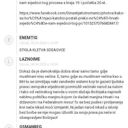
nam svjedoci tog procesa s kraja 19. i početka 20.st.
https://www.facebook.com/DinastijaKotromanic/photos/kako-
su-bo%C5%A1njaci-katolici-postali-preko-no%C4%87i-hrvati-
svjedo%C4%8De-nam-svjedoci-tog-pr/10152570766828417/
ENEMTIG
E
Utorak, 04.04.2023 u 15:09
STIGLA KLETVA SDEAOVCE
LAZNOIME
L
Utorak, 04.04.2023 u 14:24
Dokaz da je demokratija dobra stvar samo tamo gdje
muslimani nisu većina. E, tamo gdje su muslimani većina kao u
BiH tu se izmišljaju neki vandredni sistemi koji bi gazeći ljudska
prava i evropske vrijednosti pomnožili većinski narod sa nulom
i tako od većinskog naroda u ovom slučaju Bošnjaka napravili
nebitnu političku manjinu kojom će vladati manjina Hrvati i na
državnom i na Federalnom nivou! To se bez puške i prolijevanja
krvi neće nikad moći izmijeniti. Ni jedan narod nikad u istoriji
bez borbe se nije mogao izboriti za svoja prava pa neće ni
obespravljeni Bošnjaci!
OSMANBEG