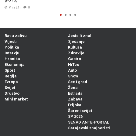
Rat u zalivu
Jeste li znali
Vijesti
Sjećanje
Politika
Kultura
Intervjui
Zdravlje
Hronika
Gastro
Ekonomija
HiTec
Sport
Auto
Regija
Show
Evropa
Sex i grad
Svijet
Žena
Društvo
Estrada
Mini market
Zabava
Frljoka
Šareni svijet
SP 2026
SENAD ANTE-PORTAL
Sarajevski snajperisti