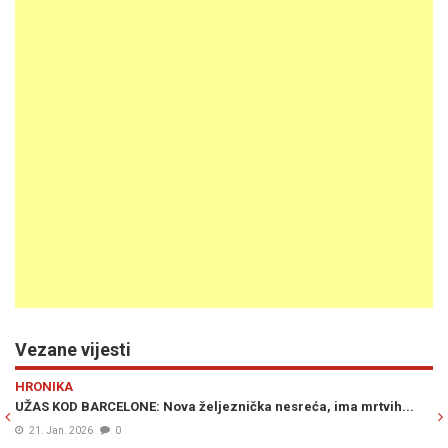
Vezane vijesti
Previous
N
VIJESTI
jeznička nesreća, ima mrtvih...
STRAVIČNI PRIZORI S LICA MJESTA: L
najmanje 12 mrtvih...
23. Jan. 2025
0