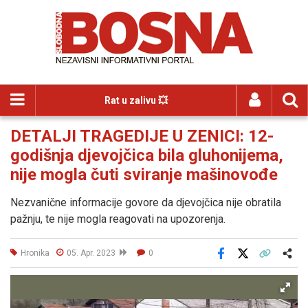
Rat u zalivu 💥
DETALJI TRAGEDIJE U ZENICI: 12-
godišnja djevojčica bila gluhonijema,
nije mogla čuti sviranje mašinovođe
Nezvanične informacije govore da djevojčica nije obratila
pažnju, te nije mogla reagovati na upozorenja.
Hronika
05. Apr. 2023
0
Facebook
X
Kopiraj link
Više