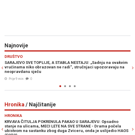
Najnovije
Previous
N
HRONIKA
STABLA NESTAJU: „Sadnju na ovakvim
ŠTA SE ZAISTA DOGODILO: Polica
e radi“, stručnjaci upozoravaju na
more, poznati detalji koji su uzn
Prije 20 min
0
Hronika
/ Najčitanije
Previous
N
HRONIKA
NULA PAKAO U SARAJEVU: Opsadno
POTVRĐENA OPTUŽNICA PROTI
I LETE NA SVE STRANE - Drama počela
knjižila uplate i oštetila drž
og duga Zviceru, onda je uslijedio HAOS
07. Avg. 2026
0