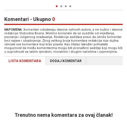
Komentari - Ukupno
0
NAPOMENA
: Komentari odražavaju stavove njihovih autora, a ne nužno i stavove
redakcije Slobodna Bosna. Molimo korisnike da se suzdrže od vrijeđanja,
psovanja i vulgarnog izražavanja. Redakcija zadržava pravo da obriše komentar
bez najave i objašnjenja. Zbog velikog broja komentara redakcija nije dužna
obrisati sve komentare koji krše pravila. Kao čitalac također prihvatate
mogućnost da među komentarima mogu biti pronađeni sadržaji koji mogu biti
u suprotnosti sa vašim vjerskim, moralnim i drugim načelima i uvjerenjima.
LISTA KOMENTARA
DODAJ KOMENTAR
Trenutno nema komentara za ovaj članak!