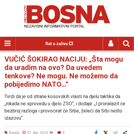
Rat u zalivu 💥
VUČIĆ ŠOKIRAO NACIJU: „Šta mogu
da uradim na ovo? Da uvedem
tenkove? Ne mogu. Ne možemo da
pobijedimo NATO…“
Tvrdi da je od strane kosovskih vlasti na djelu taktika da
„nikada ne sprovedu u djelo ZSO“, i dodaje: „I pronalazit će
bezbroj razloga i provocirat će Srbe, želeći da Srbi nešto
izazovu“.
Regija
07. Apr. 2023
3