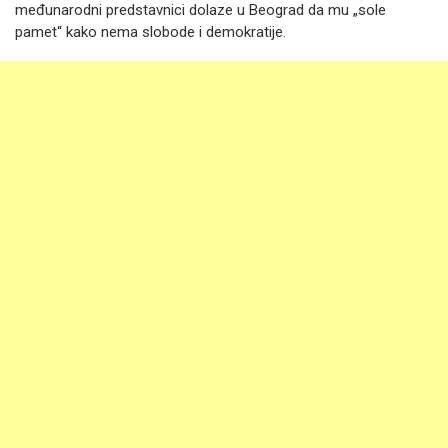
međunarodni predstavnici dolaze u Beograd da mu „sole
pamet“ kako nema slobode i demokratije.