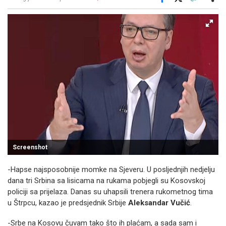
Facebook
X
Kopiraj link
Više
Screenshot
-Hapse najsposobnije momke na Sjeveru. U posljednjih nedjelju
dana tri Srbina sa lisicama na rukama pobjegli su Kosovskoj
policiji sa prijelaza. Danas su uhapsili trenera rukometnog tima
u Štrpcu, kazao je predsjednik Srbije
Aleksandar Vučić
.
-Srbe na Kosovu čuvam tako što ih plaćam, a sada sam i