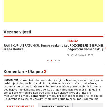
Vezane vijesti
Previous
N
REGIJA
R
 iz
UPOZORENJE IZ BRUXELLESA: „Ovo je skandalozno, Vučić i
V
odgovorni snose tešku političku i moralnu odgovornost...“
JA
24. Jun. 2026
0
Komentari - Ukupno
3
NAPOMENA
: Komentari odražavaju stavove njihovih autora, a ne nužno i stavove
redakcije Slobodna Bosna. Molimo korisnike da se suzdrže od vrijeđanja,
psovanja i vulgarnog izražavanja. Redakcija zadržava pravo da obriše komentar
bez najave i objašnjenja. Zbog velikog broja komentara redakcija nije dužna
obrisati sve komentare koji krše pravila. Kao čitalac također prihvatate
mogućnost da među komentarima mogu biti pronađeni sadržaji koji mogu biti
u suprotnosti sa vašim vjerskim, moralnim i drugim načelima i uvjerenjima.
LISTA KOMENTARA
DODAJ KOMENTAR