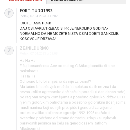
FORTITUDO1992
F
Petak, 07.04.2023 u 13:02
IDIOTE FASISTICKI!
DAJ OSTAVKU/TREBAO SI PRIJE NEKOLIKO GODINA/
NORMALNO DA NE MOZETE NISTA OSIM DOBITI SANKCIJE.
KOSOVO JE DRZAVA!
ZEJNILDURMO
Z
Petak, 07.04.2023 u 09:08
Ha Ha Ha
E čuj bosančerisa Ace poznatog CIAškog bandita što se
raskukao!?
Ha Ha Ha
Odnosno bilo bi smješno da nije žalosno!?
Ma tačno bi se čovjek možda i rasplakao da ih ne zna i da
nezna koliko agresorskozločinačkih poradili (i dan danas rade)
po regionu svojim komšijama a posebno golorukoj državi BiH i
njenim golorukim patriotama a posebno golorukim Bošnjacima
muslimanima koji od njih pretrpiše i genocid za vrijeme
protekle velikosrbijanske agresije 1992-1995 (nažalost
svesrdno podržane od strane domaćih izdajnika i njihovih
paravojnih jedinica na čelu sa genocidašem Ratkom
Mladićem)!?