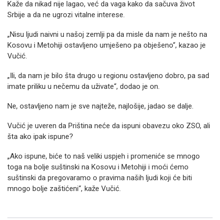
Kaže da nikad nije lagao, već da vaga kako da sačuva život
Srbije a da ne ugrozi vitalne interese.
„Nisu ljudi naivni u našoj zemlji pa da misle da nam je nešto na
Kosovu i Metohiji ostavljeno umješeno pa obješeno“, kazao je
Vučić.
„Ili, da nam je bilo šta drugo u regionu ostavljeno dobro, pa sad
imate priliku u nečemu da uživate“, dodao je on.
Ne, ostavljeno nam je sve najteže, najlošije, jadao se dalje.
Vučić je uveren da Priština neće da ispuni obavezu oko ZSO, ali
šta ako ipak ispune?
„Ako ispune, biće to naš veliki uspjeh i promeniće se mnogo
toga na bolje suštinski na Kosovu i Metohiji i moći ćemo
suštinski da pregovaramo o pravima naših ljudi koji će biti
mnogo bolje zaštićeni“, kaže Vučić.