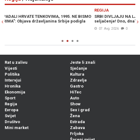
Previous
N
REGIJA
R
MO
SRBI DIVLJAJU NA LJETOVANJU: "Ne moramo slušati vaše
V
seljačenje! Dno, dna"
p
07. Avg. 2026
0
Rat u zalivu
Jeste li znali
Vijesti
Sjećanje
Politika
Kultura
Intervjui
Zdravlje
Hronika
Gastro
Ekonomija
HiTec
Sport
Auto
Regija
Show
Evropa
Sex i grad
Svijet
Žena
Društvo
Estrada
Mini market
Zabava
Frljoka
Šareni svijet