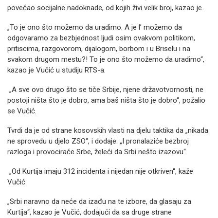
povećao socijalne nadoknade, od kojih živi velik broj, kazao je.
„To je ono što možemo da uradimo. A je l’ možemo da
odgovaramo za bezbjednost ljudi osim ovakvom politikom,
pritiscima, razgovorom, dijalogom, borbom i u Briselu i na
svakom drugom mestu?! To je ono što možemo da uradimo“,
kazao je Vučić u studiju RTS-a.
„A sve ovo drugo što se tiče Srbije, njene državotvornosti, ne
postoji ništa što je dobro, ama baš ništa što je dobro“, požalio
se Vučić.
Tvrdi da je od strane kosovskih vlasti na djelu taktika da „nikada
ne sprovedu u djelo ZSO“, i dodaje: „I pronalaziće bezbroj
razloga i provociraće Srbe, želeći da Srbi nešto izazovu“.
„Od Kurtija imaju 312 incidenta i nijedan nije otkriven“, kaže
Vučić.
„Srbi naravno da neće da izađu na te izbore, da glasaju za
Kurtija“, kazao je Vučić, dodajući da sa druge strane