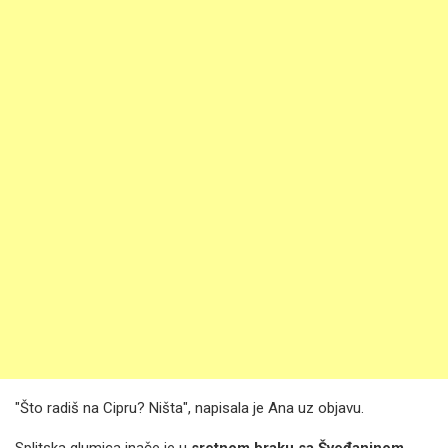
"Što radiš na Cipru? Ništa", napisala je Ana uz objavu.