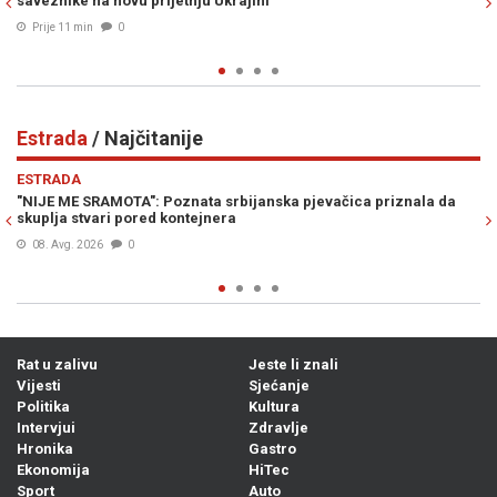
trenutak kada cijela Vlada treba pasti!"
Prije 22 min
0
Estrada
/ Najčitanije
Previous
N
ESTRADA
ica priznala da
"IZVLAČIĆE TE IZ DRINE I MORAVE, KU**ETINO RASPAL
Procurile stravične glasovne poruke Ane Nikolić u ko
supruzi Slobe Radanovića
07. Avg. 2026
0
Rat u zalivu
Jeste li znali
Vijesti
Sjećanje
Politika
Kultura
Intervjui
Zdravlje
Hronika
Gastro
Ekonomija
HiTec
Sport
Auto