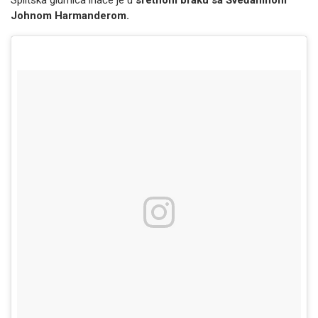
Splitska glumica inače je u
sretnom braku sa Šveđaninom
Johnom Harmanderom.