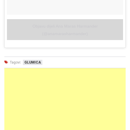
Objavu dijeli Ana Maras Harmander
(@anamarasharmander)
Tagovi:
GLUMICA