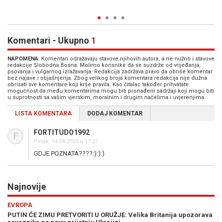
Komentari - Ukupno
1
NAPOMENA
: Komentari odražavaju stavove njihovih autora, a ne nužno i stavove
redakcije Slobodna Bosna. Molimo korisnike da se suzdrže od vrijeđanja,
psovanja i vulgarnog izražavanja. Redakcija zadržava pravo da obriše komentar
bez najave i objašnjenja. Zbog velikog broja komentara redakcija nije dužna
obrisati sve komentare koji krše pravila. Kao čitalac također prihvatate
mogućnost da među komentarima mogu biti pronađeni sadržaji koji mogu biti
u suprotnosti sa vašim vjerskim, moralnim i drugim načelima i uvjerenjima.
LISTA KOMENTARA
DODAJ KOMENTAR
FORTITUDO1992
F
Petak, 14.04.2023 u 17:27
GDJE POZNATA????:):):)
Najnovije
Previous
N
REGIJA
itanija upozorava
SELAK RASPUDIĆ ŽESTOKO UDARILA NA PLENKOVIĆA: 