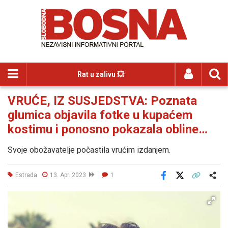
Rat u zalivu 💥
VRUĆE, IZ SUSJEDSTVA: Poznata
glumica objavila fotke u kupaćem
kostimu i ponosno pokazala obline…
Svoje obožavatelje počastila vrućim izdanjem.
Estrada
13. Apr. 2023
1
Facebook
X
Kopiraj link
Više