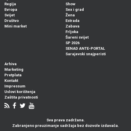
Regija
Show
Evropa
Sex i grad
Svijet
Žena
Društvo
Estrada
Mini market
Zabava
Frljoka
Šareni svijet
SP 2026
SENAD ANTE-PORTAL
Sarajevski snajperisti
Arhiva
Marketing
Pretplata
Kontakt
Impressum
Uslovi korištenja
Zaštita privatnosti
Sva prava zadržana.
Zabranjeno preuzimanje sadržaja bez dozvole izdavača.