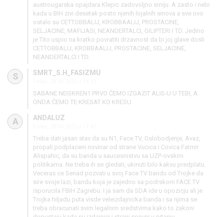
austrougarska opajdara Klepic zadovoljno smiju. A zasto i nebi
kada u BIH zivi desetak posto njenih lojalnih sinova a sve ovo
ostalo su CETTOBBALIJ, KROBBAALIJ, PROSTACINE,
SELJACINE, MAFIJASI, NEANDERTALCI, GILIPTERI I TD. Jedino
je Tito uspio na kratko povratiti drzavnost da bi joj glave dosli
CETTOBBALIJ, KROBBAALIJ, PROSTACINE, SELJACINE,
NEANDERTALCI I TD.
SMRT_S.H_FASIZMU
S
Petak, 28.04.2023 u 18:33
SABANE NEISKREN1 PRVO ĆEMO IZGAZIT ALIS-U U TEBI, A
ONDA ĆEMO TE KRESAT KO KRESU
ANDALUZ
A
Petak, 28.04.2023 u 17:47
Treba dati jasan stav da su N1, Face TV, Oslobodjenje, Avaz,
propali podplaceni novinar od strane Vucica i Covica Fatmir
Alispahic, da su banda u saucesnistvu sa UZP-ovskim
politikama. Ne treba ih se gledati, ukinuti bilo kakvu predplatu.
Veceras ce Senad pozvati u svoj Face TV bandu od Trojke da
sire svoje lazi, bandu koja je zajedno sa podrskom FACE TV
isporucila FBIH Zagrebu. I ja sam da SDA ide u opozicju ali je
Trojka hiljadu puta visde veleizdajnicka banda i sa njima se
treba obracunati svim legalnim sredstvima kako to zakoni
dopustaju kada su izdajnici i strani spijuni u pitanju.