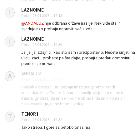
LAZNOIME
L
Petak, 28.04.2023 u 17:43
@ANDALUZ
nije odbrana države nasilje. Nek vide šta ih
sljeduje ako probaju napraviti veću izdaju.
LAZNOIME
L
Petak, 28.04.2023 u 17:39
Ja, ja, ja izdajnici, kao što sam i predpostavio. Nećete smjeti na
ulicu izaci… probajte pa šta dajte, probajte predati domovinu…
pleme i sjeme vam…
ANDALUZ
A
Petak, 28.04.2023 u 17:39
Svakako gradjani BIH trebaju imati stav prema bandi
veelizdajnika iz Trojke. Nisam za nasilje ali jesam da se ta
banda ignorise, da im se niko ne obraca, da im niko ne cini
nikakvu uslugu, dase banda izoluje ..
TENOR1
T
Petak, 28.04.2023 u 17:32
Tako i treba. I gore sa petokolonašima.