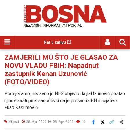
Rat u zalivu 💥
ZAMJERILI MU ŠTO JE GLASAO ZA
NOVU VLADU FBiH: Napadnut
zastupnik Kenan Uzunović
(FOTO/VIDEO)
Podsjećamo, nedavno je NES objavio da je Uzunović postao
njihov zastupnik saopštivši da je prešao iz BH inicijative
Fuad Kasumović.
Vijesti
28. Apr. 2023
28. Apr. 2023
10
Facebook
X
Kopiraj link
Više