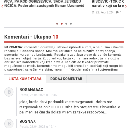
BIŠĆEVIĆ-TOKIĆ O LAŽNOM ISKAZU UZUNOVIĆA: "Demaskiran je
I
narativ koji su kreirale stranke 'Trojke'"
č
22. Feb. 2024
1
Komentari - Ukupno
10
NAPOMENA
: Komentari odražavaju stavove njihovih autora, a ne nužno i stavove
redakcije Slobodna Bosna. Molimo korisnike da se suzdrže od vrijeđanja,
psovanja i vulgarnog izražavanja. Redakcija zadržava pravo da obriše komentar
bez najave i objašnjenja. Zbog velikog broja komentara redakcija nije dužna
obrisati sve komentare koji krše pravila. Kao čitalac također prihvatate
mogućnost da među komentarima mogu biti pronađeni sadržaji koji mogu biti
u suprotnosti sa vašim vjerskim, moralnim i drugim načelima i uvjerenjima.
LISTA KOMENTARA
DODAJ KOMENTAR
BOSANAAAC
B
Petak, 28.04.2023 u 19:46
jelda, krešo da vi podmukli znate razgovarati.. dobro ste
razgovarali sa onih 300.000 srba što protjeraste iz hrvastke..e
pa, meni se čini da dolazi vrijem za takve razgovore...
BOSNA7.
B
Petak, 28.04.2023 u 19:14