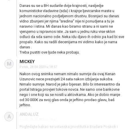
Danas su se u BH sudarile dvije krajnosti, nasljedje
komunisticke vladavine (sda) i krajnje ljevicarske maste u
jednom nacionalno podjeljenom drustvu. Bosnjaci su danas
vidno zbunjeni jer njima “sredina” nije ni ponudjena a tu je
naravno i istina. Mi danas kao biramo stranu a ni sami ne
vjerujemo u ispravnos iste. Ja sam u jednu ruku vise sklon
odluci da sda samo ode. Neka idu djavo ih odnio pa kad bi sve
propalo. Kako su radili decenijama mi vidimo kako je nama
danas .
Treba pustiti ove ljude neka probaju.
MICKEY
M
Petak, 28.04.2023 u 18:57
Nakon ovog snimka nemam nimalo sumnje da ovaj Kenan
Uzunovic nece prezivjeti 24 sata nakon izbijanja sukoba.
Nimalo sumnje. Narod je jako bijesan. Bilo bi interesantno da
portal Istraga provjeri tokove novca. Ne samo one bankovne
nego i one koji su se nosili u aktovkama. Ako je dobio manje
od 30 000€ za svoj glas onda je jeftino prodao glavu, baš
jeftino.
ANDALUZ
A
Petak, 28.04.2023 u 18:41
Pogledajte kakao se ustasska prostitutka Bradara Poskok i