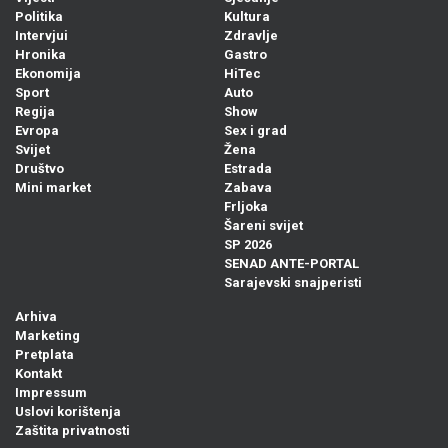
Politika
Kultura
Intervjui
Zdravlje
Hronika
Gastro
Ekonomija
HiTec
Sport
Auto
Regija
Show
Evropa
Sex i grad
Svijet
Žena
Društvo
Estrada
Mini market
Zabava
Frljoka
Šareni svijet
SP 2026
SENAD ANTE-PORTAL
Sarajevski snajperisti
Arhiva
Marketing
Pretplata
Kontakt
Impressum
Uslovi korištenja
Zaštita privatnosti