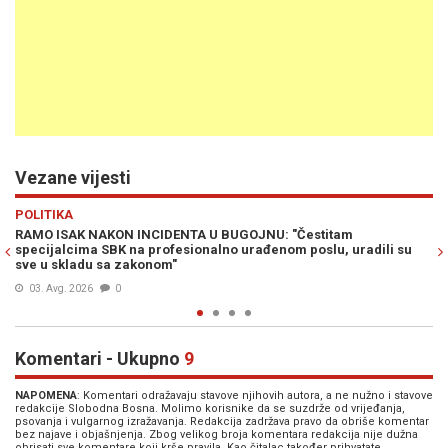
Vezane vijesti
Previous
N
POLITIKA
RAMO ISAK ZATRAŽIO DA PROMJENA SPOLA U FBIH BUDE PRA
li su
REGULISANA: "Novi propisi bi omogućili efikasno rješenje"
02. Avg. 2026
0
Komentari - Ukupno
9
NAPOMENA
: Komentari odražavaju stavove njihovih autora, a ne nužno i stavove
redakcije Slobodna Bosna. Molimo korisnike da se suzdrže od vrijeđanja,
psovanja i vulgarnog izražavanja. Redakcija zadržava pravo da obriše komentar
bez najave i objašnjenja. Zbog velikog broja komentara redakcija nije dužna
obrisati sve komentare koji krše pravila. Kao čitalac također prihvatate