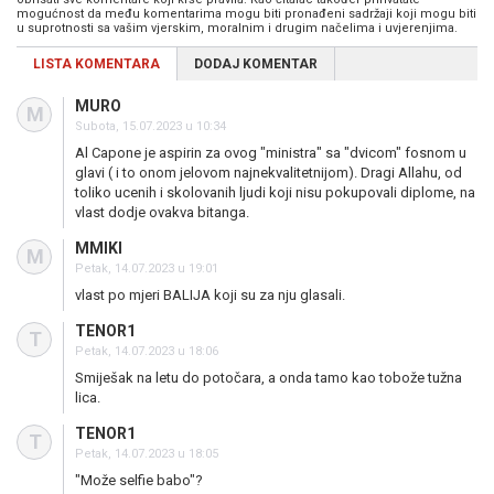
mogućnost da među komentarima mogu biti pronađeni sadržaji koji mogu biti
u suprotnosti sa vašim vjerskim, moralnim i drugim načelima i uvjerenjima.
LISTA KOMENTARA
DODAJ KOMENTAR
MURO
M
Subota, 15.07.2023 u 10:34
Al Capone je aspirin za ovog "ministra" sa "dvicom" fosnom u
glavi ( i to onom jelovom najnekvalitetnijom). Dragi Allahu, od
toliko ucenih i skolovanih ljudi koji nisu pokupovali diplome, na
vlast dodje ovakva bitanga.
MMIKI
M
Petak, 14.07.2023 u 19:01
vlast po mjeri BALIJA koji su za nju glasali.
TENOR1
T
Petak, 14.07.2023 u 18:06
Smiješak na letu do potočara, a onda tamo kao tobože tužna
lica.
TENOR1
T
Petak, 14.07.2023 u 18:05
"Može selfie babo"?