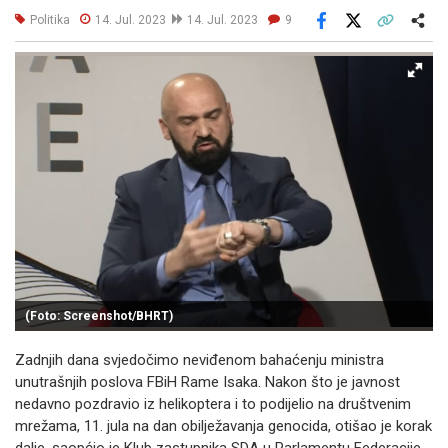
Politika
14. Jul. 2023
14. Jul. 2023
9
Facebook
X
Kopiraj link
Više
(Foto: Screenshot/BHRT)
Zadnjih dana svjedočimo neviđenom bahaćenju ministra
unutrašnjih poslova FBiH Rame Isaka. Nakon što je javnost
nedavno pozdravio iz helikoptera i to podijelio na društvenim
mrežama, 11. jula na dan obilježavanja genocida, otišao je korak