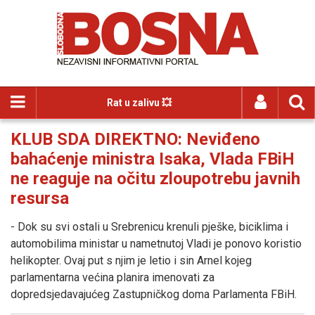
Rat u zalivu 💥
KLUB SDA DIREKTNO: Neviđeno
bahaćenje ministra Isaka, Vlada FBiH
ne reaguje na očitu zloupotrebu javnih
resursa
- Dok su svi ostali u Srebrenicu krenuli pješke, biciklima i
automobilima ministar u nametnutoj Vladi je ponovo koristio
helikopter. Ovaj put s njim je letio i sin Arnel kojeg
parlamentarna većina planira imenovati za
dopredsjedavajućeg Zastupničkog doma Parlamenta FBiH.