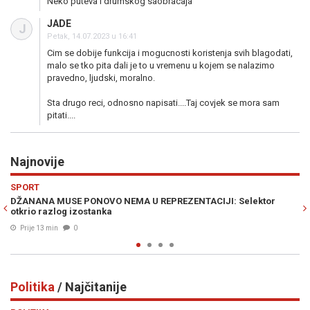
Neko puteva i drumskog saobracaja
JADE
J
Petak, 14.07.2023 u 16:41
Cim se dobije funkcija i mogucnosti koristenja svih blagodati,
malo se tko pita dali je to u vremenu u kojem se nalazimo
pravedno, ljudski, moralno.
Sta drugo reci, odnosno napisati....Taj covjek se mora sam
pitati....
Najnovije
Previous
N
HRONIKA
Selektor
NESVAKIDAŠNJA MASOVNA TUČNJAVA U BH. GRADU: Pi
djevojke napravile opšti haos
Prije 21 min
0
Politika
/ Najčitanije
Previous
N