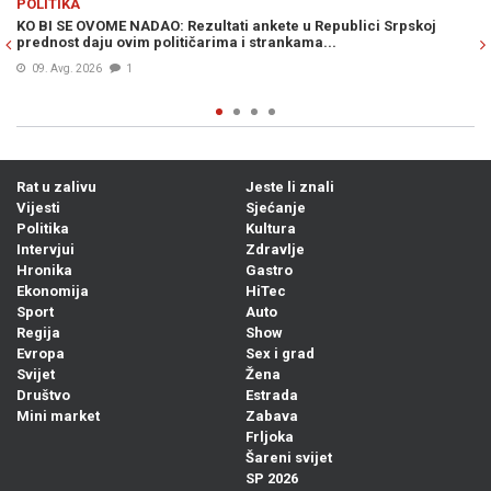
POLITIKA
i Srpskoj
POTPUNI DEBAKL REŽIMA U BANJOJ LUCI: Ovo je gore i 
podilaženja Željke Cvijanović američkoj administraciji...
Prije 7h
1
Rat u zalivu
Jeste li znali
Vijesti
Sjećanje
Politika
Kultura
Intervjui
Zdravlje
Hronika
Gastro
Ekonomija
HiTec
Sport
Auto
Regija
Show
Evropa
Sex i grad
Svijet
Žena
Društvo
Estrada
Mini market
Zabava
Frljoka
Šareni svijet
SP 2026