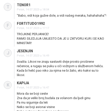
TENOR1
T
Petak, 14.07.2023 u 18:04
"Babo, vidi koja gužve dole, a vidi našeg meraka, hahahahaha"!
FORTITUDO1992
F
Petak, 14.07.2023 u 17:17
TROJKINE PERJANICE!
RAMO SILEDJIJA UMJESTO DA JE U ZATVORU KUR.I SE KAO
MINISTAR!
JESENJIN
J
Petak, 14.07.2023 u 16:49
Svašta. Likovi ne znaju sastaviti dvije prosto proširene
rečenice, a rugaju se puku u oči vožnjom u službenom heliću.
Kada bi helić pao niko za njima ne bi žalio, eto kakvi su to
likovi.
KAPIJA
K
Petak, 14.07.2023 u 16:47
Mora da se boji ceste
Zna da je veliki broj budala za volanom da ljudi ginu
Pa mu sigurnije da leti
Neko se boji avionai visine