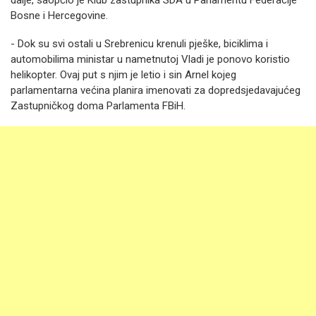
dalje, saopćio je Klub zastupnika SDA u Parlamentu Federacije
Bosne i Hercegovine.
- Dok su svi ostali u Srebrenicu krenuli pješke, biciklima i
automobilima ministar u nametnutoj Vladi je ponovo koristio
helikopter. Ovaj put s njim je letio i sin Arnel kojeg
parlamentarna većina planira imenovati za dopredsjedavajućeg
Zastupničkog doma Parlamenta FBiH.