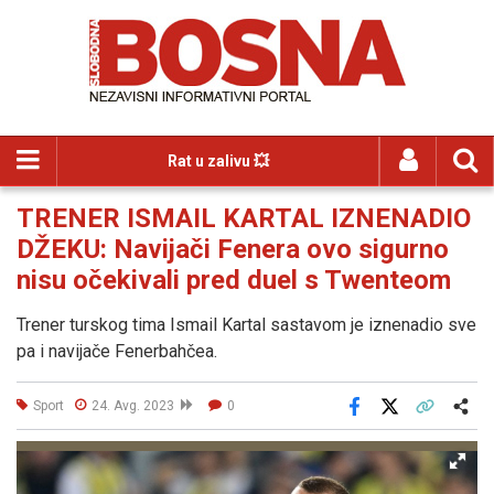
Rat u zalivu 💥
TRENER ISMAIL KARTAL IZNENADIO
DŽEKU: Navijači Fenera ovo sigurno
nisu očekivali pred duel s Twenteom
Trener turskog tima Ismail Kartal sastavom je iznenadio sve
pa i navijače Fenerbahčea.
Sport
24. Avg. 2023
0
Facebook
X
Kopiraj link
Više