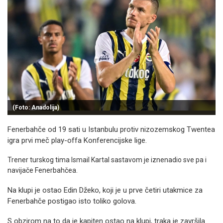
(Foto: Anadolija)
Fenerbahče od 19 sati u Istanbulu protiv nizozemskog Twentea
igra prvi meč play-offa Konferencijske lige.
Trener turskog tima Ismail Kartal sastavom je iznenadio sve pa i
navijače Fenerbahčea.
Na klupi je ostao Edin Džeko, koji je u prve četiri utakmice za
Fenerbahče postigao isto toliko golova.
S obzirom na to da je kapiten ostao na klupi, traka je završila