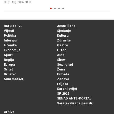
Rat u zalivu
Jeste li znali
Vijesti
Sjećanje
Politika
Kultura
Intervjui
Zdravlje
Hronika
Gastro
Ekonomija
HiTec
Sport
Auto
Regija
Show
Evropa
Sex i grad
Svijet
Žena
Društvo
Estrada
Mini market
Zabava
Frljoka
Šareni svijet
SP 2026
SENAD ANTE-PORTAL
Sarajevski snajperisti
Arhiva