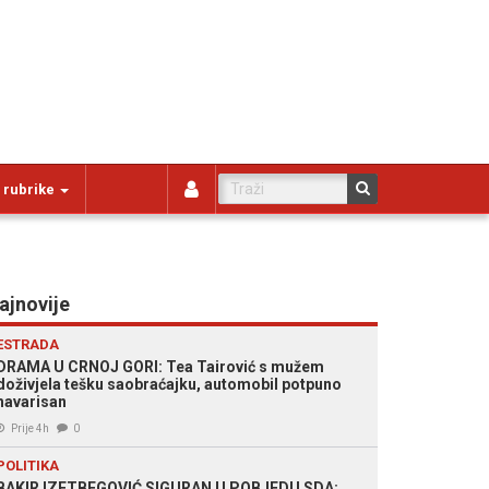
 rubrike
ajnovije
ESTRADA
DRAMA U CRNOJ GORI: Tea Tairović s mužem
doživjela tešku saobraćajku, automobil potpuno
havarisan
Prije 4h
0
POLITIKA
BAKIR IZETBEGOVIĆ SIGURAN U POBJEDU SDA: