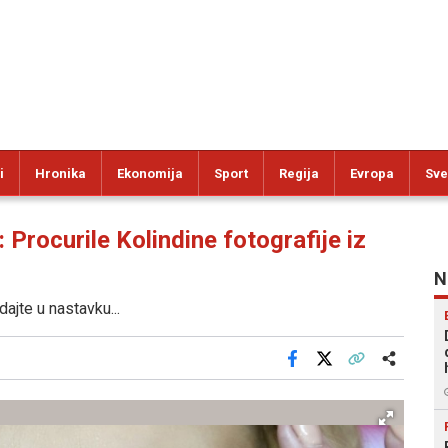
i
Hronika
Ekonomija
Sport
Regija
Evropa
Sve
curile Kolindine fotografije iz
N
ajte u nastavku...
Facebook
X
Kopiraj link
Više