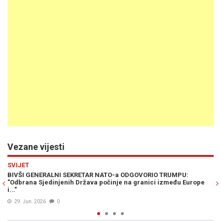
Vezane vijesti
Previous
N
VIJESTI
R NATO-a ODGOVORIO TRUMPU:
JOŠ JEDNA PANIČNA NAJAVA: Ovo 
a počinje na granici između Europe
da ima važnu ulogu u planu stra
04. Avg. 2025
0