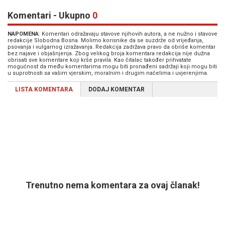
Komentari - Ukupno
0
NAPOMENA
: Komentari odražavaju stavove njihovih autora, a ne nužno i stavove
redakcije Slobodna Bosna. Molimo korisnike da se suzdrže od vrijeđanja,
psovanja i vulgarnog izražavanja. Redakcija zadržava pravo da obriše komentar
bez najave i objašnjenja. Zbog velikog broja komentara redakcija nije dužna
obrisati sve komentare koji krše pravila. Kao čitalac također prihvatate
mogućnost da među komentarima mogu biti pronađeni sadržaji koji mogu biti
u suprotnosti sa vašim vjerskim, moralnim i drugim načelima i uvjerenjima.
LISTA KOMENTARA
DODAJ KOMENTAR
Trenutno nema komentara za ovaj članak!