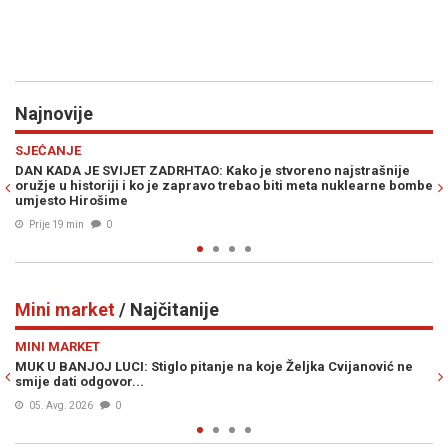
Najnovije
Previous
N
POLITIKA
RHTAO: Kako je stvoreno najstrašnije
LJUBIŠA ĆOSIĆ SE PRAVDA P
je zapravo trebao biti meta nuklearne bombe
nakon pucnjava je zloupotrije
Bošnjacima i kupovini stano
Prije 30 min
0
Mini market
/ Najčitanije
Previous
N
MINI MARKET
iglo pitanje na koje Željka Cvijanović ne
ŠOK VIJEST KOJA JE UZDR
zvao se Ante
Prije 18h
1