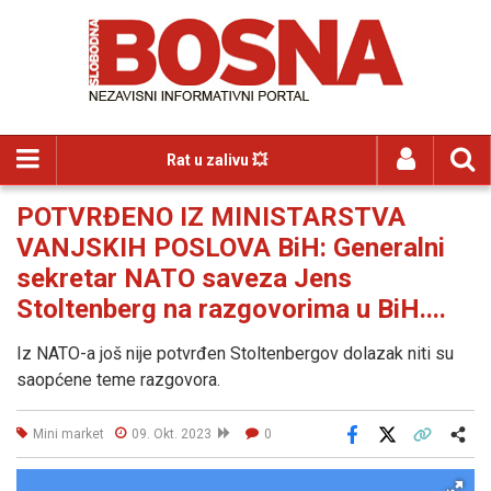
Rat u zalivu 💥
POTVRĐENO IZ MINISTARSTVA
VANJSKIH POSLOVA BiH: Generalni
sekretar NATO saveza Jens
Stoltenberg na razgovorima u BiH....
Iz NATO-a još nije potvrđen Stoltenbergov dolazak niti su
saopćene teme razgovora.
Mini market
09. Okt. 2023
0
Facebook
X
Kopiraj link
Više