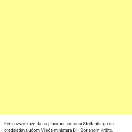
Fenin izvor kaže da su planirani sastanci Stoltenberga sa
predsjedavajućom Vijeća ministara BiH Borjanom Krišto,