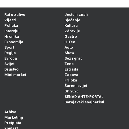
Rat u zalivu
Jeste li znali
Vijesti
Sjećanje
Politika
Kultura
Intervjui
Zdravlje
Hronika
Gastro
Ekonomija
HiTec
Sport
Auto
Regija
Show
Evropa
Sex i grad
Svijet
Žena
Društvo
Estrada
Mini market
Zabava
Frljoka
Šareni svijet
SP 2026
SENAD ANTE-PORTAL
Sarajevski snajperisti
Arhiva
Marketing
Pretplata
Kontakt