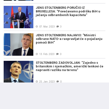
JENS STOLTENBERG PORUČIO IZ
BRUXELLESA: "Povećavamo podršku BiH u
jačanju odbrambenih kapaciteta"
07. Mar. 2023
3
JENS STOLTENBERG NAJAVIO: "Ministri
odbrane NATO-a raspravljat će o pojačanju
pomoći BiH"
13. Feb. 2023
0
STOLTENBERG ZADOVOLJAN: "Zajedno s
britanskim i njemačkim, američki tenkovi će
napraviti razliku na terenu"
25. Jan. 2023
0
STOLTENBERG ODLUČNO: "Ovo je ključan
trenutak rata, potrebno povećati isporuke
oružja Ukrajini"