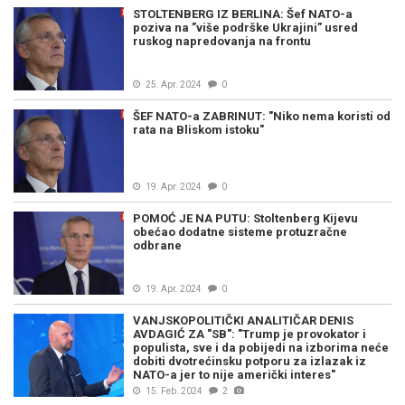
STOLTENBERG IZ BERLINA: Šef NATO-a
poziva na ”više podrške Ukrajini” usred
ruskog napredovanja na frontu
25. Apr. 2024
0
ŠEF NATO-a ZABRINUT: "Niko nema koristi od
rata na Bliskom istoku"
19. Apr. 2024
0
POMOĆ JE NA PUTU: Stoltenberg Kijevu
obećao dodatne sisteme protuzračne
odbrane
19. Apr. 2024
0
VANJSKOPOLITIČKI ANALITIČAR DENIS
AVDAGIĆ ZA "SB": "Trump je provokator i
populista, sve i da pobijedi na izborima neće
dobiti dvotrećinsku potporu za izlazak iz
NATO-a jer to nije američki interes"
15. Feb. 2024
2