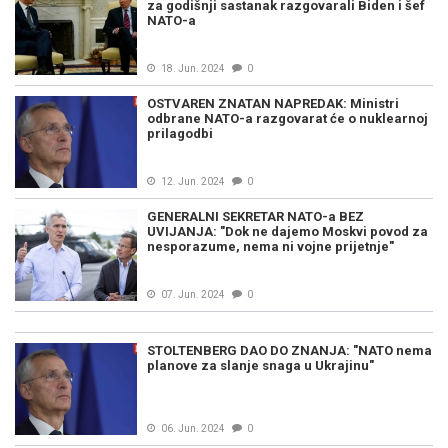
za godišnji sastanak razgovarali Biden i šef
NATO-a
18. Jun. 2024
0
OSTVAREN ZNATAN NAPREDAK: Ministri
odbrane NATO-a razgovarat će o nuklearnoj
prilagodbi
12. Jun. 2024
0
GENERALNI SEKRETAR NATO-a BEZ
UVIJANJA: "Dok ne dajemo Moskvi povod za
nesporazume, nema ni vojne prijetnje"
07. Jun. 2024
0
STOLTENBERG DAO DO ZNANJA: "NATO nema
planove za slanje snaga u Ukrajinu"
06. Jun. 2024
0