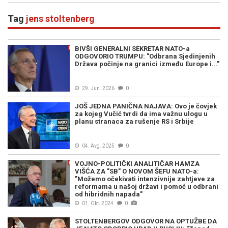
Tag
jens stoltenberg
BIVŠI GENERALNI SEKRETAR NATO-a
ODGOVORIO TRUMPU: "Odbrana Sjedinjenih
Država počinje na granici između Europe i..."
29. Jun. 2026
0
JOŠ JEDNA PANIČNA NAJAVA: Ovo je čovjek
za kojeg Vučić tvrdi da ima važnu ulogu u
planu stranaca za rušenje RS i Srbije
04. Avg. 2025
0
VOJNO-POLITIČKI ANALITIČAR HAMZA
VIŠĆA ZA "SB" O NOVOM ŠEFU NATO-a:
"Možemo očekivati intenzivnije zahtjeve za
reformama u našoj državi i pomoć u odbrani
od hibridnih napada"
01. Okt. 2024
0
STOLTENBERGOV ODGOVOR NA OPTUŽBE DA