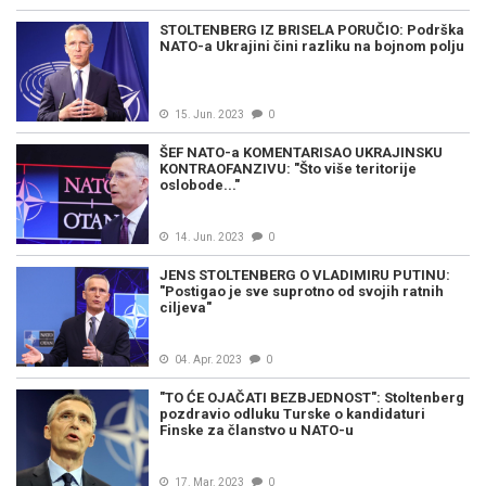
STOLTENBERG IZ BRISELA PORUČIO: Podrška
NATO-a Ukrajini čini razliku na bojnom polju
15. Jun. 2023
0
ŠEF NATO-a KOMENTARISAO UKRAJINSKU
KONTRAOFANZIVU: "Što više teritorije
oslobode..."
14. Jun. 2023
0
JENS STOLTENBERG O VLADIMIRU PUTINU:
"Postigao je sve suprotno od svojih ratnih
ciljeva"
04. Apr. 2023
0
"TO ĆE OJAČATI BEZBJEDNOST": Stoltenberg
pozdravio odluku Turske o kandidaturi
Finske za članstvo u NATO-u
17. Mar. 2023
0