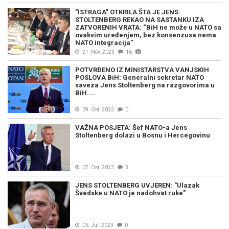
"ISTRAGA" OTKRILA ŠTA JE JENS
STOLTENBERG REKAO NA SASTANKU IZA
ZATVORENIH VRATA: “BiH ne može u NATO sa
ovakvim uređenjem, bez konsenzusa nema
NATO integracija”
21. Nov. 2023
16
POTVRĐENO IZ MINISTARSTVA VANJSKIH
POSLOVA BiH: Generalni sekretar NATO
saveza Jens Stoltenberg na razgovorima u
BiH....
09. Okt. 2023
0
VAŽNA POSJETA: Šef NATO-a Jens
Stoltenberg dolazi u Bosnu i Hercegovinu
07. Okt. 2023
3
JENS STOLTENBERG UVJEREN: "Ulazak
Švedske u NATO je nadohvat ruke"
06. Jul. 2023
0