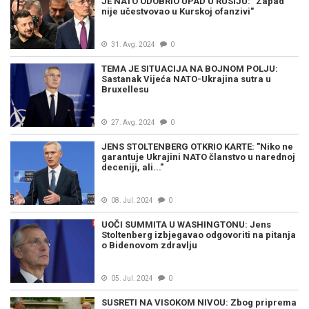
JE NATO ODOBRIO UPAD U RUSIJU: "Zapad
nije učestvovao u Kurskoj ofanzivi"
31. Avg. 2024
0
TEMA JE SITUACIJA NA BOJNOM POLJU:
Sastanak Vijeća NATO-Ukrajina sutra u
Bruxellesu
27. Avg. 2024
0
JENS STOLTENBERG OTKRIO KARTE: "Niko ne
garantuje Ukrajini NATO članstvo u narednoj
deceniji, ali..."
08. Jul. 2024
0
UOČI SUMMITA U WASHINGTONU: Jens
Stoltenberg izbjegavao odgovoriti na pitanja
o Bidenovom zdravlju
05. Jul. 2024
0
SUSRETI NA VISOKOM NIVOU: Zbog priprema