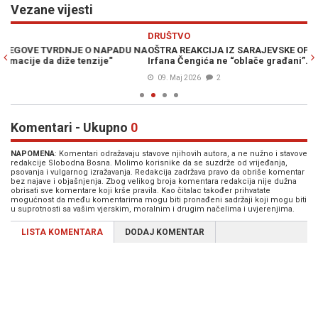
Vezane vijesti
Previous
N
DRUŠTVO
PO
NA
OŠTRA REAKCIJA IZ SARAJEVSKE OPĆINE STARI GRAD: Načelnika
MO
Irfana Čengića ne “oblače građani”...
10
09. Maj 2026
2
Komentari - Ukupno
0
NAPOMENA
: Komentari odražavaju stavove njihovih autora, a ne nužno i stavove
redakcije Slobodna Bosna. Molimo korisnike da se suzdrže od vrijeđanja,
psovanja i vulgarnog izražavanja. Redakcija zadržava pravo da obriše komentar
bez najave i objašnjenja. Zbog velikog broja komentara redakcija nije dužna
obrisati sve komentare koji krše pravila. Kao čitalac također prihvatate
mogućnost da među komentarima mogu biti pronađeni sadržaji koji mogu biti
u suprotnosti sa vašim vjerskim, moralnim i drugim načelima i uvjerenjima.
LISTA KOMENTARA
DODAJ KOMENTAR