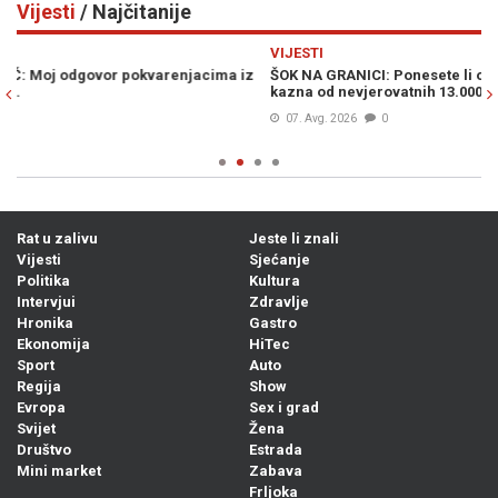
Vijesti
/ Najčitanije
Previous
N
VIJESTI
V
z
ŠOK NA GRANICI: Ponesete li ovo voće u Hrvatsku, prijeti vam
U
kazna od nevjerovatnih 13.000 eura
Uk
sa
07. Avg. 2026
0
Rat u zalivu
Jeste li znali
Vijesti
Sjećanje
Politika
Kultura
Intervjui
Zdravlje
Hronika
Gastro
Ekonomija
HiTec
Sport
Auto
Regija
Show
Evropa
Sex i grad
Svijet
Žena
Društvo
Estrada
Mini market
Zabava
Frljoka