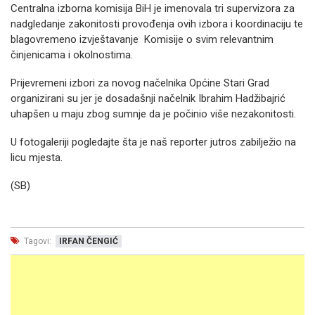
Centralna izborna komisija BiH je imenovala tri supervizora za
nadgledanje zakonitosti provođenja ovih izbora i koordinaciju te
blagovremeno izvještavanje Komisije o svim relevantnim
činjenicama i okolnostima.
Prijevremeni izbori za novog načelnika Općine Stari Grad
organizirani su jer je dosadašnji načelnik Ibrahim Hadžibajrić
uhapšen u maju zbog sumnje da je počinio više nezakonitosti.
U fotogaleriji pogledajte šta je naš reporter jutros zabilježio na
licu mjesta.
(SB)
Tagovi:
IRFAN ČENGIĆ