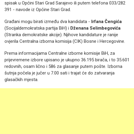
spisak u Općini Stari Grad Sarajevo ili putem telefona 033/282
391 - navode iz Općine Stari Grad.
Građani mogu birati između dva kandidata -
Irfana Čengića
(Socijaldemokratska partija BiH) i
Dženana Selimbegovića
(Stranka demokratske akcije). Njihove kandidature je ranije
ovjerila Centralna izborna komisija (CIK) Bosne i Hercegovine.
Prema informacijama Centralne izborne komisije BiH, za
prijevremene izbore upisano je ukupno 36.195 birača, i to 35.601
redovnih, osam lično i 586 za glasanje putem pošte. Izborna
šutnja počela je jučer u 7.00 sati i trajat će do zatvaranja
glasačkih mjesta.