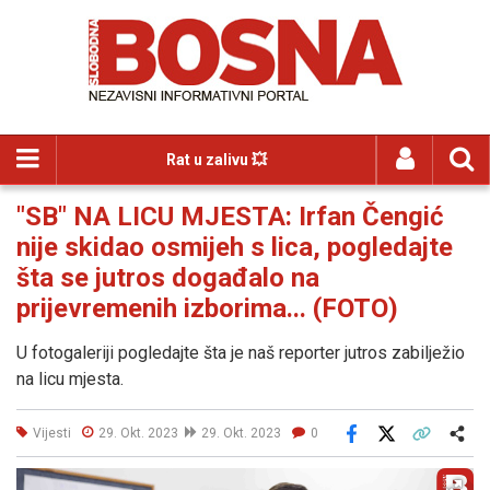
Rat u zalivu 💥
"SB" NA LICU MJESTA: Irfan Čengić
nije skidao osmijeh s lica, pogledajte
šta se jutros događalo na
prijevremenih izborima... (FOTO)
U fotogaleriji pogledajte šta je naš reporter jutros zabilježio
na licu mjesta.
Vijesti
29. Okt. 2023
29. Okt. 2023
0
Facebook
X
Kopiraj link
Više