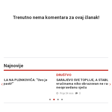
Trenutno nema komentara za ovaj članak!
Najnovije
Previous
N
DRUŠTVO
H
SARAJEVO SVE TOPLIJE, A STABLA NESTAJU: "Sadnju na ovakvim
ŠT
vrućinama niko obrazovan ne radi", stručnjaci upozoravaju na
mo
neopravdanu sječu
Prije 34 min
0