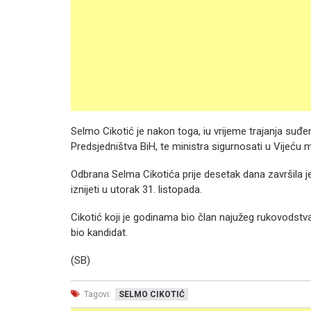
Selmo Cikotić je nakon toga, iu vrijeme trajanja suđe
Predsjedništva BiH, te ministra sigurnosati u Vijeću m
Odbrana Selma Cikotića prije desetak dana završila je
iznijeti u utorak 31. listopada.
Cikotić koji je godinama bio član najužeg rukovodst
bio kandidat.
(SB)
Tagovi:
SELMO CIKOTIĆ