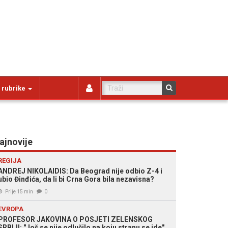
 rubrike
ajnovije
REGIJA
ANDREJ NIKOLAIDIS: Da Beograd nije odbio Z-4 i
ubio Đinđića, da li bi Crna Gora bila nezavisna?
Prije 15 min
0
EVROPA
PROFESOR JAKOVINA O POSJETI ZELENSKOG
SRBIJI: "Još se nije odlučilo na koju stranu se ide"