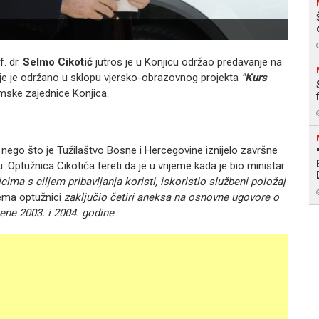
Foto:
f.
dr.
Selmo Cikotić
jutros je u Konjicu održao predavanje na
je je održano u sklopu vjersko-obrazovnog projekta
"Kurs
amske zajednice Konjica.
 nego što je Tužilaštvo Bosne i Hercegovine iznijelo završne
u.
Optužnica Cikotića tereti da je u vrijeme kada je bio ministar
cima s ciljem pribavljanja koristi, iskoristio službeni položaj
rema optužnici
zaključio četiri aneksa na osnovne ugovore o
ene 2003. i 2004. godine
.