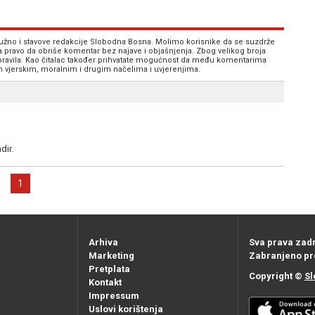
 nužno i stavove redakcije Slobodna Bosna. Molimo korisnike da se suzdrže
va pravo da obriše komentar bez najave i objašnjenja. Zbog velikog broja
 pravila. Kao čitalac također prihvatate mogućnost da među komentarima
im vjerskim, moralnim i drugim načelima i uvjerenjima.
dir.
1
Arhiva
Sva prava zad
Marketing
Zabranjeno pr
Pretplata
Copyright ©
Sl
Kontakt
Impressum
Uslovi korištenja