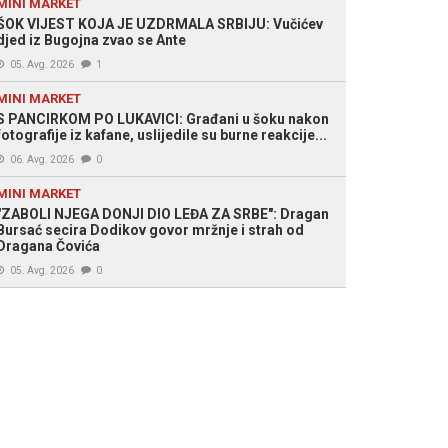
MINI MARKET
ŠOK VIJEST KOJA JE UZDRMALA SRBIJU: Vučićev
djed iz Bugojna zvao se Ante
 Slobodna Bosna / Arhiva
05. Avg. 2026
1
MINI MARKET
S PANCIRKOM PO LUKAVICI: Građani u šoku nakon
fotografije iz kafane, uslijedile su burne reakcije...
06. Avg. 2026
0
MINI MARKET
"ZABOLI NJEGA DONJI DIO LEĐA ZA SRBE": Dragan
Bursać secira Dodikov govor mržnje i strah od
Dragana Čovića
05. Avg. 2026
0