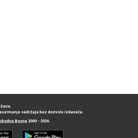
ržana.
euzimanje sadržaja bez dozvole izdavača.
obodna Bosna
2000 - 2026.