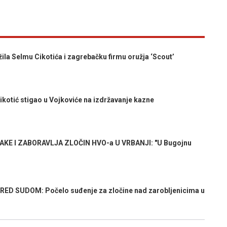
a Selmu Cikotića i zagrebačku firmu oružja ‘Scout’
otić stigao u Vojkoviće na izdržavanje kazne
E I ZABORAVLJA ZLOČIN HVO-a U VRBANJI: "U Bugojnu
D SUDOM: Počelo suđenje za zločine nad zarobljenicima u