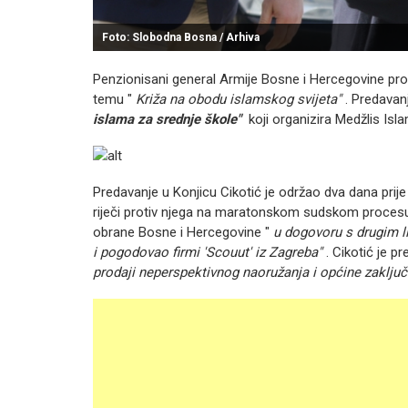
Foto: Slobodna Bosna / Arhiva
Penzionisani general Armije Bosne i Hercegovine pro
temu "
Križa na obodu islamskog svijeta"
.
Predavan
islama za srednje škole"
koji organizira Medžlis Isl
Predavanje u Konjicu Cikotić je održao dva dana prije
riječi protiv njega na maratonskom sudskom proces
obrane Bosne i Hercegovine "
u dogovoru s drugim li
i pogodovao firmi 'Scouut' iz Zagreba"
.
Cikotić je p
prodaji neperspektivnog naoružanja i općine zaključ