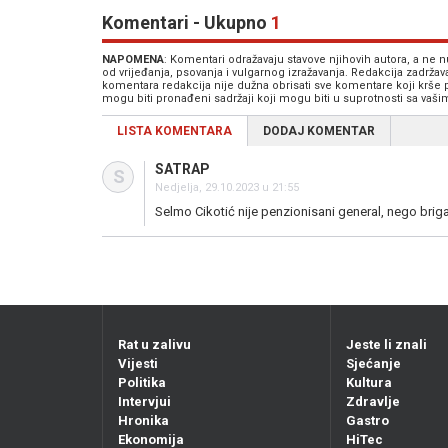
Komentari - Ukupno
1
NAPOMENA
: Komentari odražavaju stavove njihovih autora, a ne
od vrijeđanja, psovanja i vulgarnog izražavanja. Redakcija zadrža
komentara redakcija nije dužna obrisati sve komentare koji krše
mogu biti pronađeni sadržaji koji mogu biti u suprotnosti sa vaš
LISTA KOMENTARA
DODAJ KOMENTAR
SATRAP
S
Nedjelja, 29.10.2023 u 21:55
Selmo Cikotić nije penzionisani general, nego briga
Rat u zalivu
Jeste li znali
Vijesti
Sjećanje
Politika
Kultura
Intervjui
Zdravlje
Hronika
Gastro
Ekonomija
HiTec