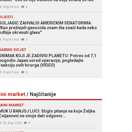
Prije 24 min
0
VIJESTI
SULJAGIĆ ZAHVALIO AMERIČKIM SENATORIMA:
"Kao preživjeli genocida znam šta znači kada neko
odbije okrenuti glavu"
Prije 41 min
0
ŠARENI SVIJET
SNIMAK KOJI JE ZADIVIO PLANETU: Potres od 7,1
pogodio Japan usred operacije, pogledajte
reakciju ovih hirurga (VIDEO)
Prije 47 min
0
ini market
/ Najčitanije
MINI MARKET
MUK U BANJOJ LUCI: Stiglo pitanje na koje Željka
Cvijanović ne smije dati odgovor...
05. Avg. 2026
0