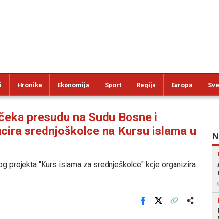
i
Hronika
Ekonomija
Sport
Regija
Evropa
Sve
eka presudu na Sudu Bosne i
cira srednjoškolce na Kursu islama u
N
g projekta "Kurs islama za srednješkolce" koje organizira
Facebook
X
Kopiraj link
Više