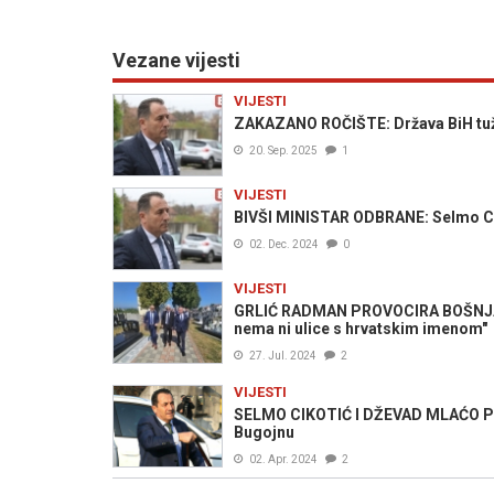
Vezane vijesti
VIJESTI
ZAKAZANO ROČIŠTE: Država BiH tužil
20. Sep. 2025
1
VIJESTI
BIVŠI MINISTAR ODBRANE: Selmo Cik
02. Dec. 2024
0
VIJESTI
GRLIĆ RADMAN PROVOCIRA BOŠNJAK
nema ni ulice s hrvatskim imenom"
27. Jul. 2024
2
VIJESTI
SELMO CIKOTIĆ I DŽEVAD MLAĆO PRE
Bugojnu
02. Apr. 2024
2