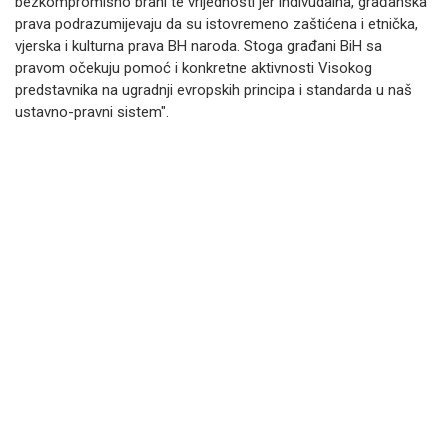
bezkompromisno brani te vrijednosti jer indivudalna, građanska
prava podrazumijevaju da su istovremeno zaštićena i etnička,
vjerska i kulturna prava BH naroda. Stoga građani BiH sa
pravom očekuju pomoć i konkretne aktivnosti Visokog
predstavnika na ugradnji evropskih principa i standarda u naš
ustavno-pravni sistem".