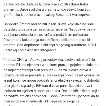
da sve odluke Suda za ljudska prava iz Strazbura treba
primijeniti. Dakle i odluku u predmetu Kovačević koja štiti
građansko izborno pravo svakog Bosanca i Hercegovca.
Gospodin Šmit bi morao biti jasan. Izjave koje daje ne smiju
ostavljati prostora za različita tumačenja. Njegova verbalna
obećanja trebala bi biti potvrđena praktičnim potezima.
Povremena koketiranja sa etničkim politikama morala bi
prestati. Ona doprinose slabljenju njegovog autoriteta, a BiH
udaljavaju od evropskih integracija.
Prioritet OHR-a i Visokog predstavnika, ukoliko iskreno žele
pomoći BiH na njenom evropskom putu, je pojačana aktivnost
na implementiranju svih presuda Suda za ljudska prava iz
Strazbura. Neke presude su na čekanju preko deset godina. To
je put kojim se mogu pokidati lanci etničkih kaveza i osloboditi
energija za izgradnju BiH kao države punih ljudskih prava i
sloboda na cijelom njenom prostoru. One političke lidere koji bi
da zadrže etničku dominaciju Gosp. Šmit treba upozoriti da to
nisu evropske vrijednosti. Od njega se očekuje da