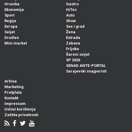
Hronika
Gastro
Ekonomija
HiTec
Sport
Auto
Regija
Show
Evropa
Sex i grad
Svijet
Žena
Društvo
Estrada
Mini market
Zabava
Frljoka
Šareni svijet
SP 2026
SENAD ANTE-PORTAL
Sarajevski snajperisti
Arhiva
Marketing
Pretplata
Kontakt
Impressum
Uslovi korištenja
Zaštita privatnosti