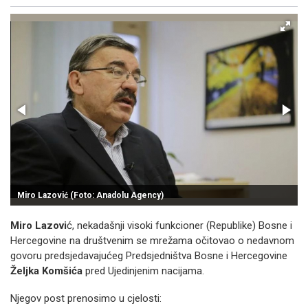
Facebook
X
Kopiraj link
Više
Miro Lazović (Foto: Anadolu Agency)
Miro Lazovi
ć, nekadašnji visoki funkcioner (Republike) Bosne i
Hercegovine na društvenim se mrežama očitovao o nedavnom
govoru predsjedavajućeg Predsjedništva Bosne i Hercegovine
Željka Komšića
pred Ujedinjenim nacijama.
Njegov post prenosimo u cjelosti: