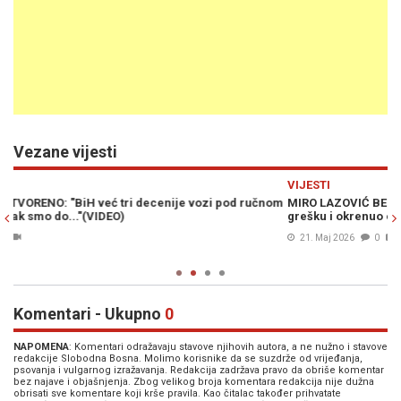
Vezane vijesti
Previous
N
VIJESTI
V
nom
MIRO LAZOVIĆ BEZ DLAKE NA JEZIKU: "Schmidt je napravio veliku
N
grešku i okrenuo ogroman broj građana protiv sebe"
m
z
21. Maj 2026
0
Komentari - Ukupno
0
NAPOMENA
: Komentari odražavaju stavove njihovih autora, a ne nužno i stavove
redakcije Slobodna Bosna. Molimo korisnike da se suzdrže od vrijeđanja,
psovanja i vulgarnog izražavanja. Redakcija zadržava pravo da obriše komentar
bez najave i objašnjenja. Zbog velikog broja komentara redakcija nije dužna
obrisati sve komentare koji krše pravila. Kao čitalac također prihvatate