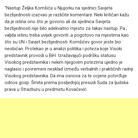
"Nastup Željka Komšića u Njujorku na sjednici Savjeta
bezbjednosti izazvao je različite komentare. Neki kritičari kažu
da je istina ono što je govorio ali da sjednica Savjeta
bezbjednosti nije bilo adekvatno mjesto za takav nastup. Pa ,
valjda istinu treba uvijek govoriti ,a pogotovo na mjestima kao
što su UN i Savjet bezbjednosti. Komšićev govor jeste bio
neobićan. Protekao je u analizi politika i poteza koje Visoki
predstavnik provodi u BiH. Izražavajući podršku statusu
Visokog predstavnika i nekim njegovim potezima ujedno je
naglasio i povremeni nesklad između verbalnih i praktičnih radnji
Visokog predstavnika. Da ima osnova za te ocjene potvrđuje
odnos gosp. Šmita prema posljednjoj presudi Suda za ljudska
prava u Strazburu u predmetu Kovačević.