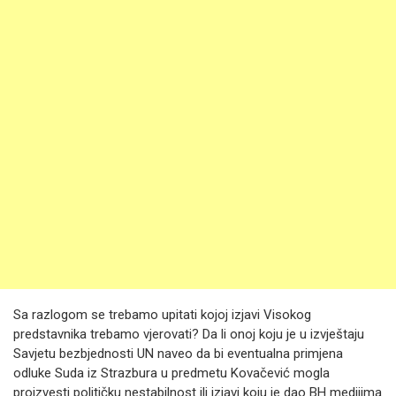
Sa razlogom se trebamo upitati kojoj izjavi Visokog
predstavnika trebamo vjerovati? Da li onoj koju je u izvještaju
Savjetu bezbjednosti UN naveo da bi eventualna primjena
odluke Suda iz Strazbura u predmetu Kovačević mogla
proizvesti političku nestabilnost ili izjavi koju je dao BH medijima