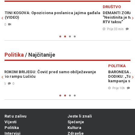
Previous
N
DRUŠTVO
ala
DEMANTI ZORANA KREŠIĆA NA TEKST OBJAVLJEN NA "SB":
G
"Neistinita je tvrdnja Šemsudina Mehmedovića da ja ne plaćam
f
RTV taksu"
Prije 33 min
0
Politika
/ Najčitanije
Previous
N
POLITIKA
BARONESA ARMINKA HELIĆ O UVOĐENJU NOVIH SANKCIJA
DODIKU: „To je trebalo odavno učiniti. Ovo je kontinuirana
D
kampanja s ciljem zastrašivanja..."
Prije 10h
0
Rat u zalivu
Jeste li znali
Vijesti
Sjećanje
Politika
Kultura
Intervjui
Zdravlje