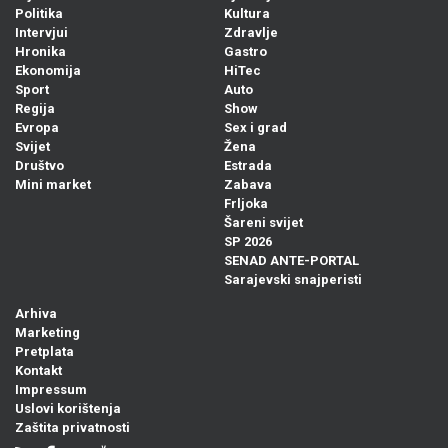
Politika
Kultura
Intervjui
Zdravlje
Hronika
Gastro
Ekonomija
HiTec
Sport
Auto
Regija
Show
Evropa
Sex i grad
Svijet
Žena
Društvo
Estrada
Mini market
Zabava
Frljoka
Šareni svijet
SP 2026
SENAD ANTE-PORTAL
Sarajevski snajperisti
Arhiva
Marketing
Pretplata
Kontakt
Impressum
Uslovi korištenja
Zaštita privatnosti