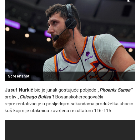
Screenshot
Jusuf Nurkić
bio je junak gostujuće pobjede
„Phoenix Sunsa“
protiv
„Chicago Bullsa“
! Bosanskohercegovački
reprezentativac je u posljednjim sekundama produžetka ubacio
koš kojim je utakmica završena rezultatom 116-115.