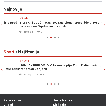
Najnovije
Previous
N
SVIJET
PO
d
ZASTRAŠUJUĆI TAJNI DOSJE: Lionel Messi bio glavna meta
"G
terorista na Svjetskom prvenstvu
oš
Prije 52 min
0
Sport
/ Najčitanije
Previous
N
SPORT
S
LIVNJAK PRELOMIO: Otkriveno gdje Zlato Dalić nastavlja
HA
enu
trenersku karijeru...
po
06. Avg. 2026
0
Rat u zalivu
Jeste li znali
Vijesti
Sjećanje