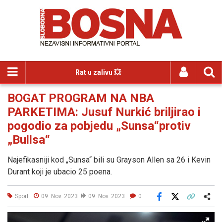
Rat u zalivu 💥
BOGAT PROGRAM NA NBA
PARKETIMA: Jusuf Nurkić briljirao i
pogodio za pobjedu „Sunsa“protiv
„Bullsa“
Najefikasniji kod „Sunsa“ bili su Grayson Allen sa 26 i Kevin
Durant koji je ubacio 25 poena.
Sport
09. Nov. 2023
09. Nov. 2023
0
Facebook
X
Kopiraj link
Više