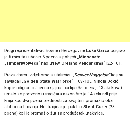
Drugi reprezentativac Bosne i Hercegovine
Luka Garza
odigrao
je 5 minuta i ubacio 5 poena u pobjedi
„Minnesota
„Timberlwolvesa“
nad
„New Orelans Pelicansima“
122-101.
Pravu dramu vidjeli smo u utakmici
„Denver Nuggetsa“
koji su
savladali
„Golden State Warriorse“
108-105.
Nikola Jokić
koji je odigrao još jednu sjajnu partiju (35 poena, 13 skokova)
umalo se pretvorio u tragičara nakon što je 14 sekundi prije
kraja kod dva poena prednosti za svoj tim promašio oba
slobodna bacanja. No, tragičar je ipak bio
Stepf Curry
(23
poena) koji je promašio šut za produžetak utakmice.