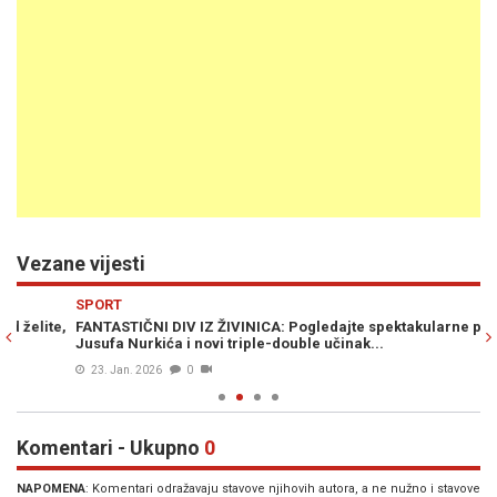
Vezane vijesti
Previous
N
SPORT
S
e,
FANTASTIČNI DIV IZ ŽIVINICA: Pogledajte spektakularne poteze
SJ
Jusufa Nurkića i novi triple-double učinak...
po
23. Jan. 2026
0
Komentari - Ukupno
0
NAPOMENA
: Komentari odražavaju stavove njihovih autora, a ne nužno i stavove