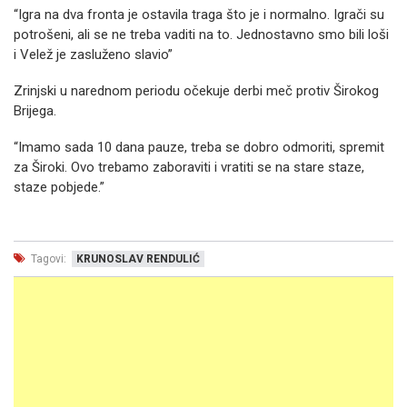
“Igra na dva fronta je ostavila traga što je i normalno. Igrači su
potrošeni, ali se ne treba vaditi na to. Jednostavno smo bili loši
i Velež je zasluženo slavio”
Zrinjski u narednom periodu očekuje derbi meč protiv Širokog
Brijega.
“Imamo sada 10 dana pauze, treba se dobro odmoriti, spremit
za Široki. Ovo trebamo zaboraviti i vratiti se na stare staze,
staze pobjede.”
Tagovi:
KRUNOSLAV RENDULIĆ