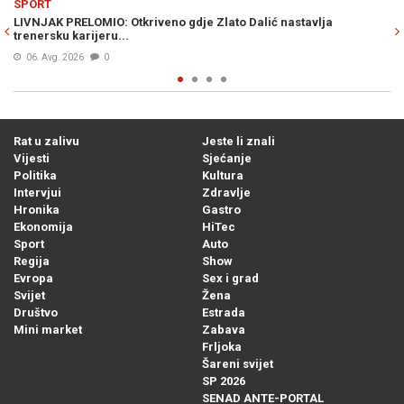
SPORT
veno gdje Zlato Dalić nastavlja
HARIS TABAKOVIĆ JUNAK SAL
postigao prvijenac za pobjed
06. Avg. 2026
0
Rat u zalivu
Jeste li znali
Vijesti
Sjećanje
Politika
Kultura
Intervjui
Zdravlje
Hronika
Gastro
Ekonomija
HiTec
Sport
Auto
Regija
Show
Evropa
Sex i grad
Svijet
Žena
Društvo
Estrada
Mini market
Zabava
Frljoka
Šareni svijet
SP 2026
SENAD ANTE-PORTAL