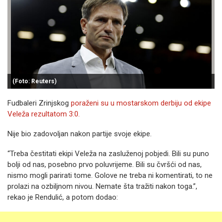
(Foto: Reuters)
Fudbaleri Zrinjskog
poraženi su u mostarskom derbiju od ekipe
Veleža rezultatom 3:0.
Nije bio zadovoljan nakon partije svoje ekipe.
“Treba čestitati ekipi Veleža na zasluženoj pobjedi. Bili su puno
bolji od nas, posebno prvo poluvrijeme. Bili su čvršći od nas,
nismo mogli parirati tome. Golove ne treba ni komentirati, to ne
prolazi na ozbiljnom nivou. Nemate šta tražiti nakon toga.”,
rekao je Rendulić, a potom dodao: