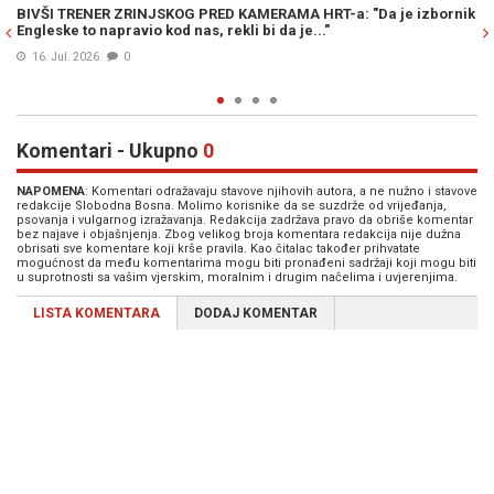
 KAMERAMA HRT-a: "Da je izbornik
VELIKA POBJEDA DOSKORAŠNJEG T
kli bi da je..."
klub koji je imao Bayer Leverkuse
15. Apr. 2024
0
Komentari - Ukupno
0
NAPOMENA
: Komentari odražavaju stavove njihovih autora, a ne nužno i stavove
redakcije Slobodna Bosna. Molimo korisnike da se suzdrže od vrijeđanja,
psovanja i vulgarnog izražavanja. Redakcija zadržava pravo da obriše komentar
bez najave i objašnjenja. Zbog velikog broja komentara redakcija nije dužna
obrisati sve komentare koji krše pravila. Kao čitalac također prihvatate
mogućnost da među komentarima mogu biti pronađeni sadržaji koji mogu biti
u suprotnosti sa vašim vjerskim, moralnim i drugim načelima i uvjerenjima.
LISTA KOMENTARA
DODAJ KOMENTAR