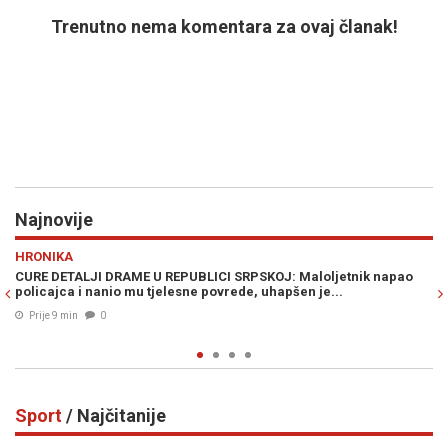
Trenutno nema komentara za ovaj članak!
Najnovije
Previous
N
POLITIKA
BLICI SRPSKOJ: Maloljetnik napao
POLITOLOG DAVOR GJENERO ZA "S
ne povrede, uhapšen je...
tišini je pripremila uvjete za el
energetskog tržišta, a pazite št
Prije 17 min
0
Sport
/ Najčitanije
Previous
N