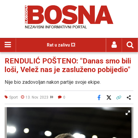
Rat u zalivu 💥
RENDULIĆ POŠTENO: "Danas smo bili
loši, Velež nas je zasluženo pobijedio"
Nije bio zadovoljan nakon partije svoje ekipe.
Sport
13. Nov. 2023
0
Facebook
X
Kopiraj link
Više