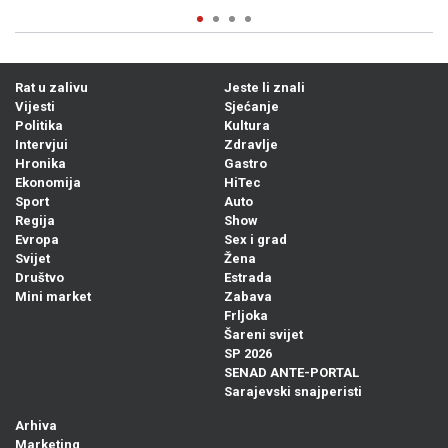
Rat u zalivu
Jeste li znali
Vijesti
Sjećanje
Politika
Kultura
Intervjui
Zdravlje
Hronika
Gastro
Ekonomija
HiTec
Sport
Auto
Regija
Show
Evropa
Sex i grad
Svijet
Žena
Društvo
Estrada
Mini market
Zabava
Frljoka
Šareni svijet
SP 2026
SENAD ANTE-PORTAL
Sarajevski snajperisti
Arhiva
Marketing