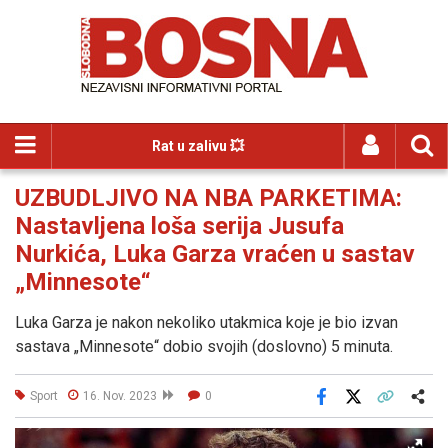
Rat u zalivu 💥
UZBUDLJIVO NA NBA PARKETIMA:
Nastavljena loša serija Jusufa
Nurkića, Luka Garza vraćen u sastav
„Minnesote“
Luka Garza je nakon nekoliko utakmica koje je bio izvan
sastava „Minnesote“ dobio svojih (doslovno) 5 minuta.
Sport
16. Nov. 2023
0
Facebook
X
Kopiraj link
Više