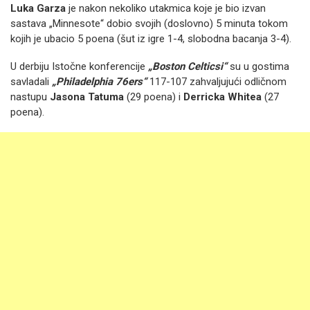
Luka Garza
je nakon nekoliko utakmica koje je bio izvan
sastava „Minnesote“ dobio svojih (doslovno) 5 minuta tokom
kojih je ubacio 5 poena (šut iz igre 1-4, slobodna bacanja 3-4).
U derbiju Istočne konferencije
„Boston Celticsi“
su u gostima
savladali
„Philadelphia 76ers“
117-107 zahvaljujući odličnom
nastupu
Jasona Tatuma
(29 poena) i
Derricka Whitea
(27
poena).