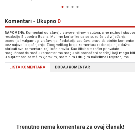
Komentari - Ukupno
0
NAPOMENA
: Komentari odražavaju stavove njihovih autora, a ne nužno i stavove
redakcije Slobodna Bosna. Molimo korisnike da se suzdrže od vrijeđanja,
psovanja i vulgarnog izražavanja. Redakcija zadržava pravo da obriše komentar
bez najave i objašnjenja. Zbog velikog broja komentara redakcija nije dužna
obrisati sve komentare koji krše pravila. Kao čitalac također prihvatate
mogućnost da među komentarima mogu biti pronađeni sadržaji koji mogu biti
u suprotnosti sa vašim vjerskim, moralnim i drugim načelima i uvjerenjima.
LISTA KOMENTARA
DODAJ KOMENTAR
Trenutno nema komentara za ovaj članak!