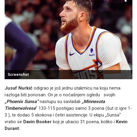
Screenshot
Jusuf Nurkić
odigrao je još jednu utakmicu na koju nema
razloga biti ponosan. On je o noćašnjem ogledu svojih
„Phoenix Sunsa“
nastupu su savladali
„Minnesota
Timberwolvese
“ 133-115 postigao samo 3 poena (šut iz igre 1-
3 ), te dodao 5 skokova i četiri asistencije. U ekipu „Sunsa“
vratio se
Davin Booker
koji je ubacio 31 poena, koliko i
Kevin
Durant.