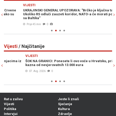
Previous
N
VIJESTI
SV
UKRAJINSKI GENERAL UPOZORAVA: "Brčko je ključna tačka.
RI
Ukoliko RS odluči zauzeti koridor, NATO-a će morati povući snage
po
sa Baltika"
Prije 45 min
0
Vijesti
/ Najčitanije
Previous
N
VIJESTI
VI
ŠOK NA GRANICI: Ponesete li ovo voće u Hrvatsku, prijeti vam
MU
kazna od nevjerovatnih 13.000 eura
po
07. Avg. 2026
0
Rat u zalivu
Jeste li znali
Vijesti
Sjećanje
Politika
Kultura
Intervjui
Zdravlje