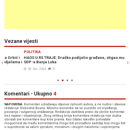
Vezane vijesti
Previous
N
POLITIKA
PO
i
HAOS U RS TRAJE: Draško podijelio građane, stigao mu odgovor iz
ZA
 i
SDP-a Banja Luka
st
09. Dec. 2024
0
Komentari - Ukupno
4
NAPOMENA
: Komentari odražavaju stavove njihovih autora, a ne nužno i stavove
redakcije Slobodna Bosna. Molimo korisnike da se suzdrže od vrijeđanja,
psovanja i vulgarnog izražavanja. Redakcija zadržava pravo da obriše komentar
bez najave i objašnjenja. Zbog velikog broja komentara redakcija nije dužna
obrisati sve komentare koji krše pravila. Kao čitalac također prihvatate
mogućnost da među komentarima mogu biti pronađeni sadržaji koji mogu biti
u suprotnosti sa vašim vjerskim, moralnim i drugim načelima i uvjerenjima.