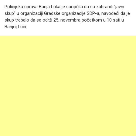
Policijska uprava Banja Luka je saopćila da su zabranili "javni
skup" u organizaciji Gradske organizacije SDP-a, navodeći da je
skup trebalo da se održi 25. novembra početkom u 10 sati u
Banjoj Luci.