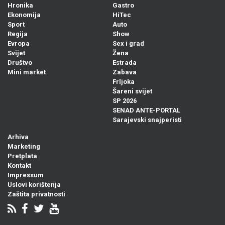
Hronika
Gastro
Ekonomija
HiTec
Sport
Auto
Regija
Show
Evropa
Sex i grad
Svijet
Žena
Društvo
Estrada
Mini market
Zabava
Frljoka
Šareni svijet
SP 2026
SENAD ANTE-PORTAL
Sarajevski snajperisti
Arhiva
Marketing
Pretplata
Kontakt
Impressum
Uslovi korištenja
Zaštita privatnosti