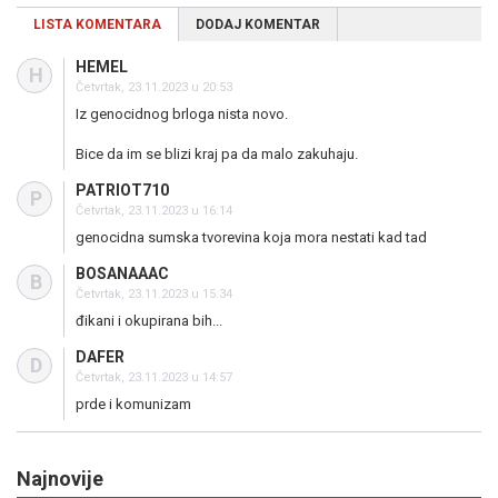
LISTA KOMENTARA
DODAJ KOMENTAR
HEMEL
H
Četvrtak, 23.11.2023 u 20:53
Iz genocidnog brloga nista novo.
Bice da im se blizi kraj pa da malo zakuhaju.
PATRIOT710
P
Četvrtak, 23.11.2023 u 16:14
genocidna sumska tvorevina koja mora nestati kad tad
BOSANAAAC
B
Četvrtak, 23.11.2023 u 15:34
đikani i okupirana bih...
DAFER
D
Četvrtak, 23.11.2023 u 14:57
prde i komunizam
Najnovije