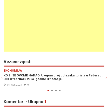
Vezane vijesti
Previous
N
EKONOMIJA
ka turista u Federaciji
KAD NE IDE - NE IDE: U Republici Srpskoj u no
turista, najviše iz...
03. Jan. 2024
4
Komentari - Ukupno
1