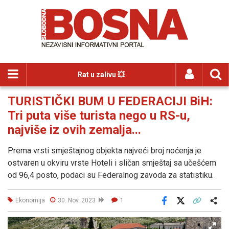
Rat u zalivu 💥
TURISTIČKI BUM U FEDERACIJI BiH:
Tri puta više turista nego u RS-u,
najviše iz ovih zemalja...
Prema vrsti smještajnog objekta najveći broj noćenja je
ostvaren u okviru vrste Hoteli i sličan smještaj sa učešćem
od 96,4 posto, podaci su Federalnog zavoda za statistiku.
Ekonomija
30. Nov. 2023
1
Facebook
X
Kopiraj link
Više