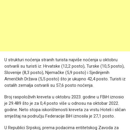
U strukturi noćenja stranih turista najviše noćenja u oktobru
ostvarili su turisti iz: Hrvatske (12,2 posto), Turske (10,5 posto),
Slovenije (8,3 posto), Njemačke (5,9 posto) i Sjedinjenih
Američkih Država (5,5 posto) što je ukupno 42,4 posto. Turisti iz
ostalih zemalja ostvarili su 57,6 posto noćenja.
Broj raspoloživih kreveta u oktobru 2023. godine u FBiH iznosio
je 29.489 što je za 0,4 posto više u odnosu na oktobar 2022.
godine. Neto stopa iskorištenosti kreveta za vrstu Hoteli i sličan
smještaj na području Federacije BiH iznosila je 27,1 posto.
U Republici Srpskoj, prema podacima entitetskog Zavoda za