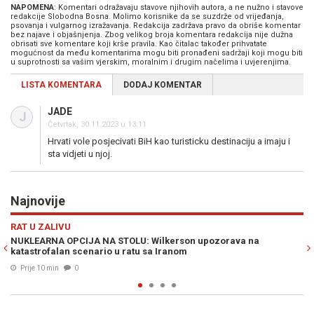
NAPOMENA
: Komentari odražavaju stavove njihovih autora, a ne nužno i stavove
redakcije Slobodna Bosna. Molimo korisnike da se suzdrže od vrijeđanja,
psovanja i vulgarnog izražavanja. Redakcija zadržava pravo da obriše komentar
bez najave i objašnjenja. Zbog velikog broja komentara redakcija nije dužna
obrisati sve komentare koji krše pravila. Kao čitalac također prihvatate
mogućnost da među komentarima mogu biti pronađeni sadržaji koji mogu biti
u suprotnosti sa vašim vjerskim, moralnim i drugim načelima i uvjerenjima.
LISTA KOMENTARA
DODAJ KOMENTAR
JADE
J
Četvrtak, 30.11.2023 u 13:11
Hrvati vole posjecivati BiH kao turisticku destinaciju a imaju i
sta vidjeti u njoj.
Najnovije
Previous
N
SPORT
n upozorava na
HARIS TABAKOVIĆ JUNAK SALZBURGA: Pogled
postigao prvijenac za pobjedu protiv Pafosa
Prije 22 min
0