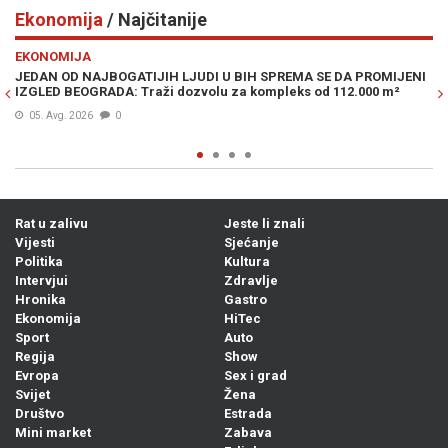
Ekonomija
/ Najčitanije
Previous
N
EKONOMIJA
SPREMA SE DA PROMIJENI
DRAMATIČNO UPOZORENJE POZNATOG INVEST
pleks od 112.000 m²
je krizu 2008., a sad kaže da je moguć krah p
05. Avg. 2026
0
Rat u zalivu
Jeste li znali
Vijesti
Sjećanje
Politika
Kultura
Intervjui
Zdravlje
Hronika
Gastro
Ekonomija
HiTec
Sport
Auto
Regija
Show
Evropa
Sex i grad
Svijet
Žena
Društvo
Estrada
Mini market
Zabava