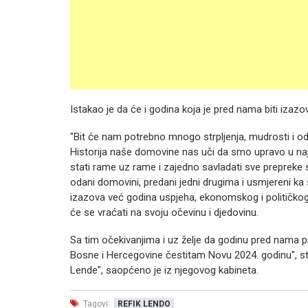
Istakao je da će i godina koja je pred nama biti izazo
"Bit će nam potrebno mnogo strpljenja, mudrosti i od
Historija naše domovine nas uči da smo upravo u naj
stati rame uz rame i zajedno savladati sve prepreke
odani domovini, predani jedni drugima i usmjereni ka s
izazova već godina uspjeha, ekonomskog i političkog 
će se vraćati na svoju očevinu i djedovinu.
Sa tim očekivanjima i uz želje da godinu pred nama
Bosne i Hercegovine čestitam Novu 2024. godinu", sto
Lende", saopćeno je iz njegovog kabineta.
Tagovi:
REFIK LENDO