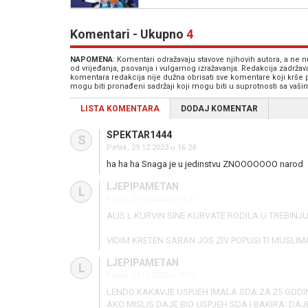
Komentari - Ukupno
4
NAPOMENA
: Komentari odražavaju stavove njihovih autora, a ne
od vrijeđanja, psovanja i vulgarnog izražavanja. Redakcija zadrža
komentara redakcija nije dužna obrisati sve komentare koji krše
mogu biti pronađeni sadržaji koji mogu biti u suprotnosti sa vaš
LISTA KOMENTARA
DODAJ KOMENTAR
SPEKTAR1444
S
Petak, 29.12.2023 u 16:24
ha ha ha Snaga je u jedinstvu ZNOOOOOOO narod
LJEPIPAMETAN
L
Petak, 29.12.2023 u 15:37
ALIS L KURVIN SINE KURVATE RODILA U TREBINJU
VIDIM KRETEN SABAN JOS ZIV POPUSI TI MUSL
LJEPIPAMETAN
L
Petak, 29.12.2023 u 15:13
LENDO KAKAVJE USPJEH IMALA SDA ZA 25 GODIN
AKO MISLIS DAJE BIO USPJEH SDA I BAKIRA: DAJ