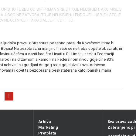
UNISTIO TUZBU OD BIH PREMA SRBIJI ITOJE NEUSPJEH. AKO MISLIS
 4 GODINE ZATVORA ITO JE NEUSPJEH. LENDO JELI USPJEH STOJE
 CETNIKU. I TAKO DALJE. I. T. D I . T. D
 ljudska prava iz Strasbura posebno presudu Kovačević i time bi
a Bosna! Na bezobraznu manjinu hrvate se ne treba uopšte obazirati, ni
ovinu učešća u vlasti kao što Hrvati u BiH imaju, a tek u Federaciji
ki narod i na državnom a kamo li na Federalnom nivou gdje cine 80%
vi nehrvati su gradjani drugog reda gdje bivaju svakodnevno
anovama i opet ta bezobrazna beskataterana katolibanska masa
1
Arhiva
Sva prava zad
Marketing
Zabranjeno pr
Pretplata