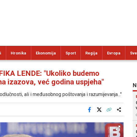
i
Hronika
Ekonomija
Sport
Regija
Evropa
Sve
KA LENDE: "Ukoliko budemo
ina izazova, već godina uspjeha"
N
odlučnosti, ali i međusobnog poštovanja i razumijevanja..."
Facebook
X
Kopiraj link
Više