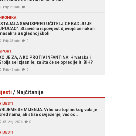
Prije 28 min
0
HRONIKA
"STAJALA SAM ISPRED UČITELJICE KAD JU JE
UPUCAO": Stravična ispovijest djevojčice nakon
masakra u uglednoj školi
Prije 35 min
0
SPORT
KO JE ZA, A KO PROTIV INFANTINA: Hrvatska i
Srbija se izjasnile, za šta će se opredijeliti BiH?
Prije 43 min
0
ijesti
/ Najčitanije
VIJESTI
VRIJEME SE MIJENJA: Vrhunac toplinskog vala je
pred nama, ali stiže osvježenje, već od..
05. Avg. 2026
0
VIJESTI