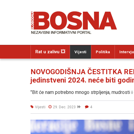
Rat u zalivu 💥
Vijesti
Politika
Intervju
NOVOGODIŠNJA ČESTITKA REFI
jedinstveni 2024. neće biti god
"Bit će nam potrebno mnogo strpljenja, mudrosti i 
Vijesti
29. Dec. 2023
4