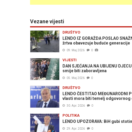
Vezane vijesti
DRUŠTVO
LENDO IZ GORAŽDA POSLAO SNAŽNU P
žrtva obavezuje buduće generacije
09. Maj 2026
0
VIJESTI
DAN SJEĆANJA NA UBIJENU DJECU S
smije biti zaboravljena
05. Maj 2026
0
DRUŠTVO
LENDO ČESTITAO MEĐUNARODNI PRAZN
vlasti mora biti temelj odgovornog d
30. Apr. 2026
0
POLITIKA
LENDO UPOZORAVA: BiH gubi stotine 
29. Apr. 2026
0