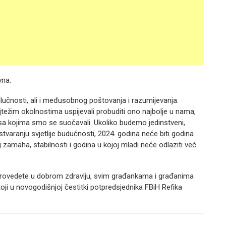
vna.
lučnosti, ali i međusobnog poštovanja i razumijevanja.
težim okolnostima uspijevali probuditi ono najbolje u nama,
 sa kojima smo se suočavali. Ukoliko budemo jedinstveni,
tvaranju svjetlije budućnosti, 2024. godina neće biti godina
zamaha, stabilnosti i godina u kojoj mladi neće odlaziti već
 provedete u dobrom zdravlju, svim građankama i građanima
ji u novogodišnjoj čestitki potpredsjednika FBiH Refika