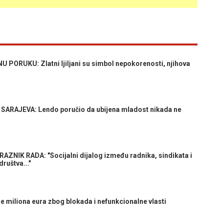
ORUKU: Zlatni ljiljani su simbol nepokorenosti, njihova
ARAJEVA: Lendo poručio da ubijena mladost nikada ne
IK RADA: "Socijalni dijalog između radnika, sindikata i
ruštva..."
miliona eura zbog blokada i nefunkcionalne vlasti