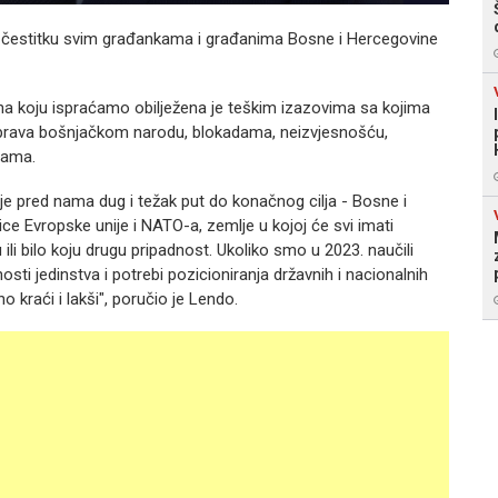
 čestitku svim građankama i građanima Bosne i Hercegovine
na koju ispraćamo obilježena je teškim izazovima sa kojima
 prava bošnjačkom narodu, blokadama, neizvjesnošću,
jama.
 je pred nama dug i težak put do konačnog cilja - Bosne i
ice Evropske unije i NATO-a, zemlje u kojoj će svi imati
 ili bilo koju drugu pripadnost. Ukoliko smo u 2023. naučili
nosti jedinstva i potrebi pozicioniranja državnih i nacionalnih
tno kraći i lakši", poručio je Lendo.