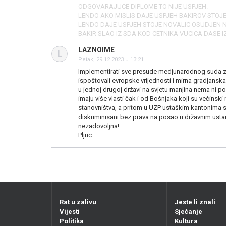
ODGOVARAJUCE DIPLOME TO NIJE USPJEH.
LENDO AKO MISLIS DAJE USPJEH BAKIROV STOJE 
LENDO DAJE USPJEH STOJE NOVALIC OSUDJEN NA
BAKIR SLAO IZ SDA KOD CETNIKA VUCICA DASE IZVINE
LAZNOIME
L
Petak, 29.12.2023 u 13:21
Implementirati sve presude medjunarodnog suda za
ispoštovali evropske vrijednosti i mirna gradjansk
u jednoj drugoj državi na svjetu manjina nema ni pol
imaju više vlasti čak i od Bošnjaka koji su većins
stanovništva, a pritom u UZP ustaškim kantonima s
diskriminisani bez prava na posao u državnim ust
nezadovoljna!
Pljuc…
Rat u zalivu
Jeste li znali
Vijesti
Sjećanje
Politika
Kultura