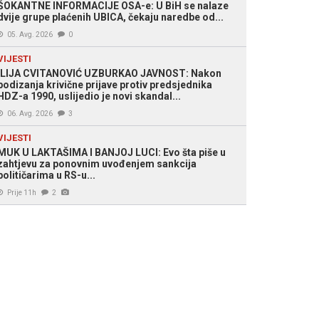
ŠOKANTNE INFORMACIJE OSA-e: U BiH se nalaze
dvije grupe plaćenih UBICA, čekaju naredbe od...
05. Avg. 2026
0
VIJESTI
ILIJA CVITANOVIĆ UZBURKAO JAVNOST: Nakon
podizanja krivične prijave protiv predsjednika
HDZ-a 1990, uslijedio je novi skandal...
06. Avg. 2026
3
VIJESTI
MUK U LAKTAŠIMA I BANJOJ LUCI: Evo šta piše u
zahtjevu za ponovnim uvođenjem sankcija
političarima u RS-u...
Prije 11h
2