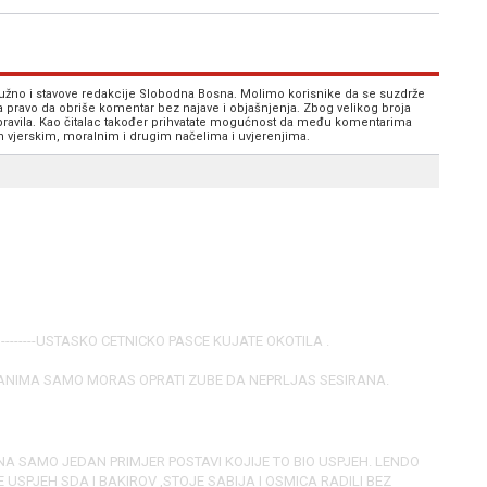
 nužno i stavove redakcije Slobodna Bosna. Molimo korisnike da se suzdrže
va pravo da obriše komentar bez najave i objašnjenja. Zbog velikog broja
 pravila. Kao čitalac također prihvatate mogućnost da među komentarima
im vjerskim, moralnim i drugim načelima i uvjerenjima.
--------USTASKO CETNICKO PASCE KUJATE OKOTILA .
IMANIMA SAMO MORAS OPRATI ZUBE DA NEPRLJAS SESIRANA.
A SAMO JEDAN PRIMJER POSTAVI KOJIJE TO BIO USPJEH. LENDO
E USPJEH SDA I BAKIROV ,STOJE SABIJA I OSMICA RADILI BEZ