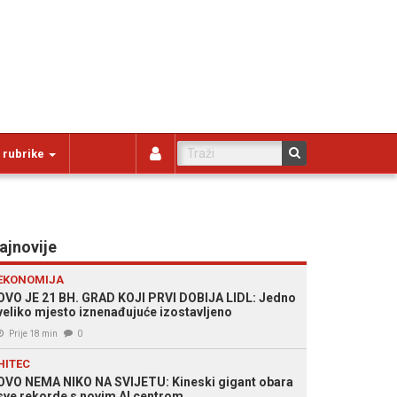
 rubrike
ajnovije
EKONOMIJA
OVO JE 21 BH. GRAD KOJI PRVI DOBIJA LIDL: Jedno
veliko mjesto iznenađujuće izostavljeno
Prije 18 min
0
HITEC
OVO NEMA NIKO NA SVIJETU: Kineski gigant obara
sve rekorde s novim AI centrom