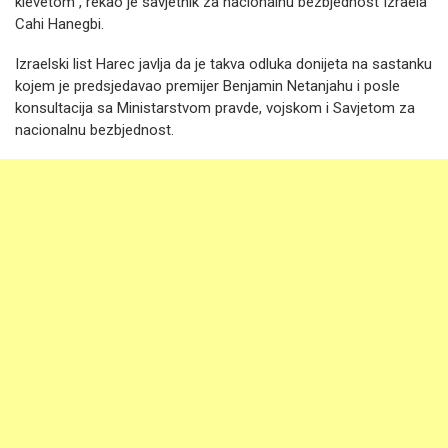
klevetom“, rekao je savjetnik za nacionalnu bezbjednost Izraela
Cahi Hanegbi.
Izraelski list Harec javlja da je takva odluka donijeta na sastanku
kojem je predsjedavao premijer Benjamin Netanjahu i posle
konsultacija sa Ministarstvom pravde, vojskom i Savjetom za
nacionalnu bezbjednost.