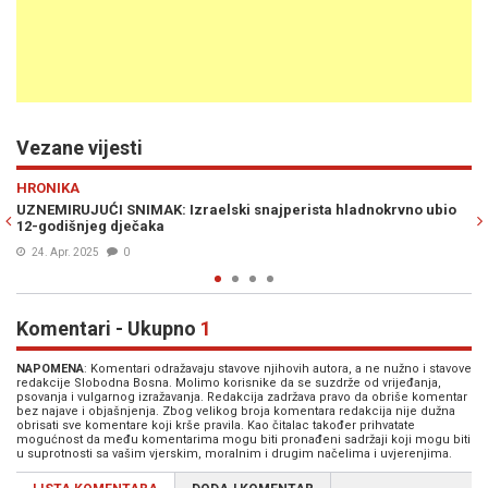
Vezane vijesti
Previous
N
SVIJET
: Izraelski snajperista hladnokrvno ubio
PROFESOR ROTH ISKRENO: O
Srebrenicom ili Rohingy
31. Mar. 2024
0
Komentari - Ukupno
1
NAPOMENA
: Komentari odražavaju stavove njihovih autora, a ne nužno i stavove
redakcije Slobodna Bosna. Molimo korisnike da se suzdrže od vrijeđanja,
psovanja i vulgarnog izražavanja. Redakcija zadržava pravo da obriše komentar
bez najave i objašnjenja. Zbog velikog broja komentara redakcija nije dužna
obrisati sve komentare koji krše pravila. Kao čitalac također prihvatate
mogućnost da među komentarima mogu biti pronađeni sadržaji koji mogu biti
u suprotnosti sa vašim vjerskim, moralnim i drugim načelima i uvjerenjima.