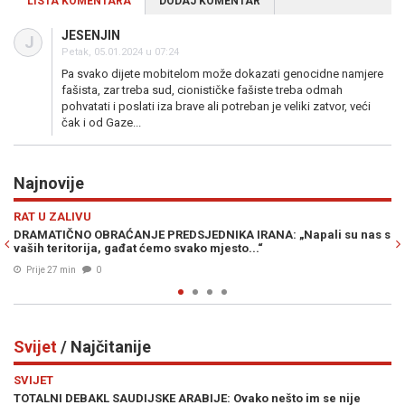
LISTA KOMENTARA
DODAJ KOMENTAR
JESENJIN
J
Petak, 05.01.2024 u 07:24
Pa svako dijete mobitelom može dokazati genocidne namjere
fašista, zar treba sud, cionističke fašiste treba odmah
pohvatati i poslati iza brave ali potreban je veliki zatvor, veći
čak i od Gaze...
Najnovije
Previous
N
HRONIKA
ĆANJE PREDSJEDNIKA IRANA: „Napali su nas s
UŽAS S DRUGE STRANE B
gađat ćemo svako mjesto...“
tijelo muškarca, uhapš
Prije 37 min
0
Svijet
/ Najčitanije
Previous
N
SVIJET
AUDIJSKE ARABIJE: Ovako nešto im se nije
IZRAEL ZABRINUT ZBOG