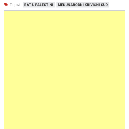
Tagovi:
RAT U PALESTINI
MEĐUNARODNI KRIVIČNI SUD