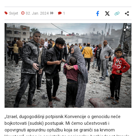
Svijet
02. Jan. 2024
1
Facebook
X
Kopiraj link
Više
„Izrael, dugogodišnji potpisnik Konvencije o genocidu neće
bojkotovati (sudski) postupak. Mi ćemo učestvovati i
opovrgnuti apsurdnu optužbu koja se graniči sa krvnom