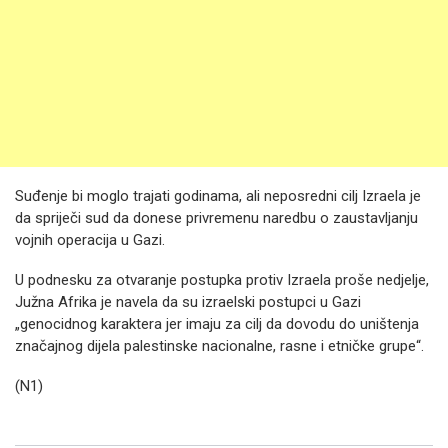
Suđenje bi moglo trajati godinama, ali neposredni cilj Izraela je
da spriječi sud da donese privremenu naredbu o zaustavljanju
vojnih operacija u Gazi.
U podnesku za otvaranje postupka protiv Izraela proše nedjelje,
Južna Afrika je navela da su izraelski postupci u Gazi
„genocidnog karaktera jer imaju za cilj da dovodu do uništenja
značajnog dijela palestinske nacionalne, rasne i etničke grupe“.
(N1)