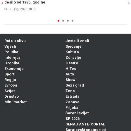
dine
Mamdanija!"
06. Avg. 2026
0
Rat u zalivu
Jeste li znali
Vijesti
Sjećanje
Politika
Kultura
Intervjui
Zdravlje
Hronika
Gastro
Ekonomija
HiTec
Sport
Auto
Regija
Show
Evropa
Sex i grad
Svijet
Žena
Društvo
Estrada
Mini market
Zabava
Frljoka
Šareni svijet
SP 2026
SENAD ANTE-PORTAL
Sarajevski snajperisti