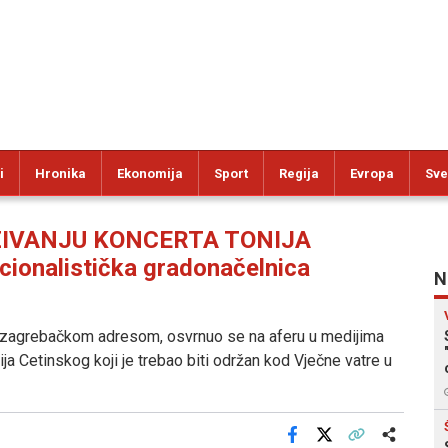
i
Hronika
Ekonomija
Sport
Regija
Evropa
Sve
ZIVANJU KONCERTA TONIJA
cionalistička gradonačelnica
N
 sa zagrebačkom adresom, osvrnuo se na aferu u medijima
a Cetinskog koji je trebao biti održan kod Vječne vatre u