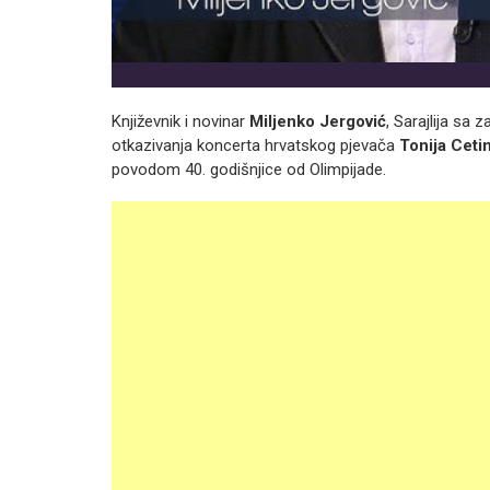
Književnik i novinar
Miljenko Jergović
, Sarajlija s
otkazivanja koncerta hrvatskog pjevača
Tonija Ceti
povodom 40. godišnjice od Olimpijade.