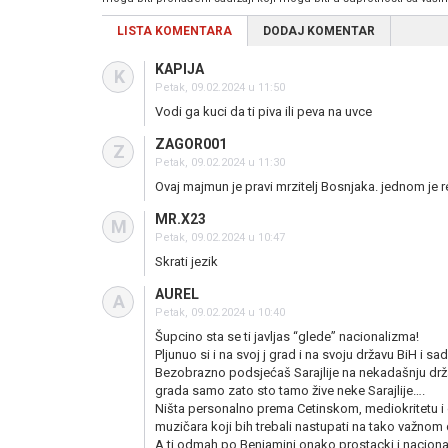
LISTA KOMENTARA
DODAJ KOMENTAR
KAPIJA
K
Petak, 09.02.2024 u 11:50
Vodi ga kuci da ti piva ili peva na uvce
ZAGOR001
Z
Petak, 09.02.2024 u 11:30
Ovaj majmun je pravi mrzitelj Bosnjaka. jednom je 
MR.X23
M
Petak, 09.02.2024 u 10:47
Skrati jezik
AUREL
A
Petak, 09.02.2024 u 10:40
Šupcino sta se ti javljas “glede” nacionalizma!
Pljunuo si i na svoj j grad i na svoju državu BiH i sa
Bezobrazno podsjećaš Sarajlije na nekadašnju drža
grada samo zato sto tamo žive neke Sarajlije….
Ništa personalno prema Cetinskom, mediokritetu i 
muzičara koji bih trebali nastupati na tako važnom
A ti odmah po Benjamini onako prostacki i nacional