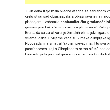
"Ovih dana traje mala bijedna aferica sa zabranom k
cijelu stvar sad objašnjavala, a objašnjava je na najodu
plaćanjem - zabranila
nacionalistička gradonačeln
govorenjem kako 'imamo mi i svojih pjevača'. Valja 
Brena, da su za otvorenje Zimskih olimpijskih igara 
vrijeme, dakle, u vrijeme kada su Zimske olimpijske 
Novosađanina smatrali 'svojim pjevačima'. I tu sva pr
parafenomen, koji s Olimpijadom nema ništa", napisao
koncertu pokojnog srbijanskog kantautora Đorđa Bal