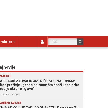
 rubrike
ajnovije
VIJESTI
SULJAGIĆ ZAHVALIO AMERIČKIM SENATORIMA:
"Kao preživjeli genocida znam šta znači kada neko
odbije okrenuti glavu"
Prije 7 min
0
ŠARENI SVIJET
SNIMAK KOJI JE ZADIVIO PLANETU: Potres od 7,1