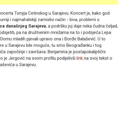
oncerta Tonyja Cetinskog u Sarajevu. Koncert je, kako god
rniji i najmahalskiji zamislivi način - biva, problemi s
ica današnjeg Sarajeva
, a podršku joj daje neka čudna čeljad,
podsjetiti, pa na društvenim mrežama na to i podsjeća Lepa
u Domu mladih pjevali upravo ona i Đorđe Balašević. U to
igre u Sarajevu bile moguće, tu smo Beograđanku i tog
iča započinje i završava. Benjamina je postapokaliptični
 je Jergović na svom profilu podijelivši
link
na svoj tekst o
aševića u Sarajevu.