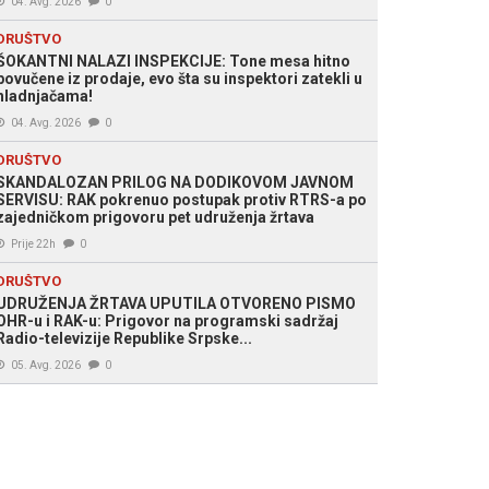
04. Avg. 2026
0
DRUŠTVO
ŠOKANTNI NALAZI INSPEKCIJE: Tone mesa hitno
povučene iz prodaje, evo šta su inspektori zatekli u
hladnjačama!
04. Avg. 2026
0
DRUŠTVO
SKANDALOZAN PRILOG NA DODIKOVOM JAVNOM
SERVISU: RAK pokrenuo postupak protiv RTRS-a po
zajedničkom prigovoru pet udruženja žrtava
Prije 22h
0
DRUŠTVO
UDRUŽENJA ŽRTAVA UPUTILA OTVORENO PISMO
OHR-u i RAK-u: Prigovor na programski sadržaj
Radio-televizije Republike Srpske...
05. Avg. 2026
0