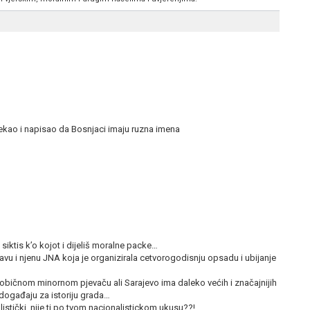
rekao i napisao da Bosnjaci imaju ruzna imena
d siktis k’o kojot i dijeliš moralne packe…
vu i njenu JNA koja je organizirala cetvorogodisnju opsadu i ubijanje
običnom minornom pjevaču ali Sarajevo ima daleko većih i značajnijih
 događaju za istoriju grada…
istički, nije ti po tvom nacionalistickom ukusu??!