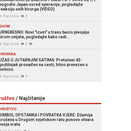
pogodio Japan usred operacije, pogledajte
reakciju ovih hirurga (VIDEO)
Prije 13 min
0
SHOW
URNEBESNO: Novi "izum" u trans bacio pivopije
širom svijeta, pogledajte kako radi...
Prije 15 min
0
HRONIKA
UŽAS U JUTARNJIM SATIMA: Pretučeni 43-
godišnjak pronađen na cesti, hitno prevezen u
bolnicu
Prije 22 min
0
ruštvo
/ Najčitanije
DRUŠTVO
SIMBOL OPSTANKA I POVRATKA VJERE: Džamija
srušena u Drugom svjetskom ratu ponovo otvara
svoja vrata