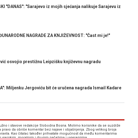
DANAS": "Sarajevo iz mojih sjećanja nalikuje Sarajevu iz
UNARODNE NAGRADE ZA KNJIŽEVNOST: "Čast mi je!"
ić osvojio prestižnu Leipzišku književnu nagradu
 Miljenku Jergoviću bit će uručena nagrada Ismail Kadare
 nužno i stavove redakcije Slobodna Bosna. Molimo korisnike da se suzdrže
va pravo da obriše komentar bez najave i objašnjenja. Zbog velikog broja
 pravila. Kao čitalac također prihvatate mogućnost da među komentarima
im vjerskim, moralnim i drugim načelima i uvjerenjima.