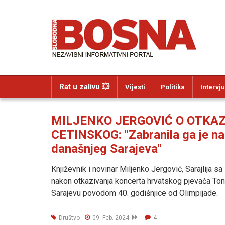
Rat u zalivu 💥
Vijesti
Politika
Intervju
MILJENKO JERGOVIĆ O OTKA
CETINSKOG: "Zabranila ga je na
današnjeg Sarajeva"
Književnik i novinar Miljenko Jergović, Sarajlija
nakon otkazivanja koncerta hrvatskog pjevača Tonij
Sarajevu povodom 40. godišnjice od Olimpijade.
Društvo
09. Feb. 2024
4