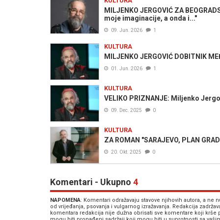
KULTURA
MILJENKO JERGOVIĆ ZA BEOGRADSKI "
moje imaginacije, a onda i..."
09. Jun. 2026
1
KULTURA
MILJENKO JERGOVIĆ DOBITNIK MEĐ
01. Jun. 2026
1
KULTURA
VELIKO PRIZNANJE: Miljenko Jergov
09. Dec. 2025
0
KULTURA
ZA ROMAN "SARAJEVO, PLAN GRADA":
20. Okt. 2025
0
Komentari - Ukupno
4
NAPOMENA
: Komentari odražavaju stavove njihovih autora, a ne
od vrijeđanja, psovanja i vulgarnog izražavanja. Redakcija zadrža
komentara redakcija nije dužna obrisati sve komentare koji krše
mogu biti pronađeni sadržaji koji mogu biti u suprotnosti sa vaš