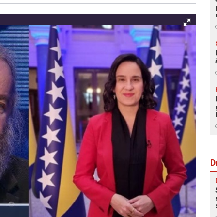
Facebook
X
Kopiraj link
Više
D