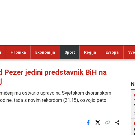
i
Hronika
Ekonomija
Sport
Regija
Evropa
Sve
ezer jedini predstavnik BiH na
j
N
takmičenjima ostvario upravo na Svjetskom dvoranskom
odine, tada s novim rekordom (21.15), osvojio peto
Facebook
X
Kopiraj link
Više