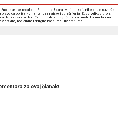
 nužno i stavove redakcije Slobodna Bosna. Molimo korisnike da se suzdrže
va pravo da obriše komentar bez najave i objašnjenja. Zbog velikog broja
 pravila. Kao čitalac također prihvatate mogućnost da među komentarima
im vjerskim, moralnim i drugim načelima i uvjerenjima.
mentara za ovaj članak!