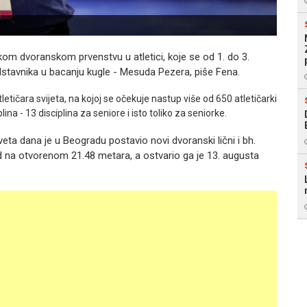
om dvoranskom prvenstvu u atletici, koje se od 1. do 3.
stavnika u bacanju kugle - Mesuda Pezera, piše Fena.
tletičara svijeta, na kojoj se očekuje nastup više od 650 atletičarki
plina - 13 disciplina za seniore i isto toliko za seniorke.
eveta dana je u Beogradu postavio novi dvoranski lični i bh.
rd na otvorenom 21.48 metara, a ostvario ga je 13. augusta