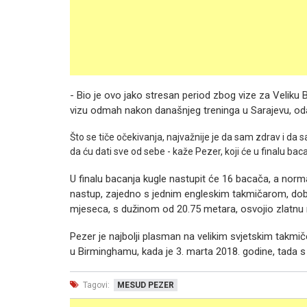
- Bio je ovo jako stresan period zbog vize za Veliku 
vizu odmah nakon današnjeg treninga u Sarajevu, oda
Što se tiče očekivanja, najvažnije je da sam zdrav i da
da ću dati sve od sebe - kaže Pezer, koji će u finalu ba
U finalu bacanja kugle nastupit će 16 bacača, a norma
nastup, zajedno s jednim engleskim takmičarom, dobio
mjeseca, s dužinom od 20.75 metara, osvojio zlatnu m
Pezer je najbolji plasman na velikim svjetskim tak
u Birminghamu, kada je 3. marta 2018. godine, tada 
Tagovi:
MESUD PEZER