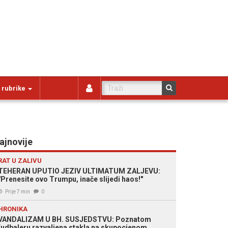
 rubrike
ajnovije
RAT U ZALIVU
TEHERAN UPUTIO JEZIV ULTIMATUM ZALJEVU:
"Prenesite ovo Trumpu, inače slijedi haos!"
Prije 7 min
0
HRONIKA
VANDALIZAM U BH. SUSJEDSTVU: Poznatom
fudbaleru razvaljena stakla na skupocjenom