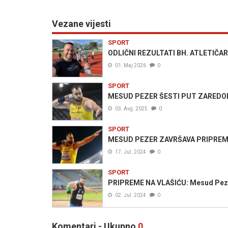
Vezane vijesti
SPORT
ODLIČNI REZULTATI BH. ATLETIČARA:
01. Maj 2026
0
SPORT
MESUD PEZER ŠESTI PUT ZAREDOM P
03. Avg. 2025
0
SPORT
MESUD PEZER ZAVRŠAVA PRIPREME NA
17. Jul. 2024
0
SPORT
PRIPREME NA VLAŠIĆU: Mesud Pezer je
02. Jul. 2024
0
Komentari - Ukupno
0