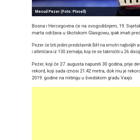
Mesud Pezer (Foto: PIxsell)
Bosna i Hercegovina će na ovogodišnjem, 19. Svjetsk
marta održava u škotskom Glasgowu, ipak imati pred
Pezer će biti jedini predstavnik BiH na smotri najboljih a
i atletičara iz 130 zemalja, koji će se takmičiti u 26 disci
Pezer, koji će 27. augusta napuniti 30 godina, prije d
rekord, koji sada iznosi 21.42 metra, dok mu je reko
2019. godine na mitingu u švedskom gradu Vaxjo.