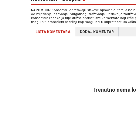
NAPOMENA
: Komentari odražavaju stavove njihovih autora, a ne
od vrijeđanja, psovanja i vulgarnog izražavanja. Redakcija zadrža
komentara redakcija nije dužna obrisati sve komentare koji krše
mogu biti pronađeni sadržaji koji mogu biti u suprotnosti sa vaš
LISTA KOMENTARA
DODAJ KOMENTAR
Trenutno nema ko