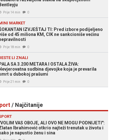
Bentleyju
Prije 14 min
0
MINI MARKET
ŠOKANTAN IZVJEŠTAJ TI: Pred izbore podijeljeno
više od 45 miliona KM, CIK ne sankcioniše većinu
nepravilnosti
Prije 18 min
0
JESTE LI ZNALI
PALA SA 3.200 METARA I OSTALA ŽIVA:
Nevjerovatna sudbina djevojke koja je prevarila
smrt u dubokoj prašumi
Prije 21 min
0
port
/ Najčitanije
SPORT
"VOLIM VAS OBOJE, ALI OVO NE MOGU PODNIJETI":
Zlatan Ibrahimović otkrio najteži trenutak u životu i
kako je napustio ženu i sina