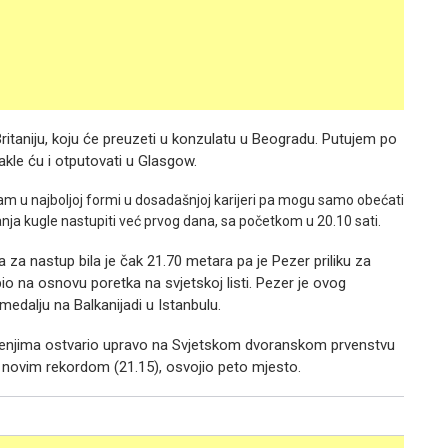
Britaniju, koju će preuzeti u konzulatu u Beogradu. Putujem po
kle ću i otputovati u Glasgow.
 sam u najboljoj formi u dosadašnjoj karijeri pa mogu samo obećati
canja kugle nastupiti već prvog dana, sa početkom u 20.10 sati.
 za nastup bila je čak 21.70 metara pa je Pezer priliku za
 na osnovu poretka na svjetskoj listi. Pezer je ovog
edalju na Balkanijadi u Istanbulu.
mičenjima ostvario upravo na Svjetskom dvoranskom prvenstvu
s novim rekordom (21.15), osvojio peto mjesto.