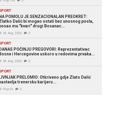
Prije 19h
0
SPORT
NA POMOLU JE SENZACIONALAN PREOKRET:
Zlatko Dalić bi mogao ostati bez unosnog posla,
posao mu "kvari" drugi Bosanac...
04. Avg. 2026
0
SPORT
DANAS POČINJU PREGOVORI: Reprezentativac
Bosne i Hercegovine uskoro u redovima prvaka...
04. Avg. 2026
0
SPORT
LIVNJAK PRELOMIO: Otkriveno gdje Zlato Dalić
nastavlja trenersku karijeru...
Prije 5h
0