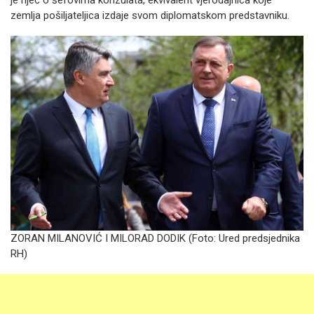
zemlja pošiljateljica izdaje svom diplomatskom predstavniku.
ZORAN MILANOVIĆ I MILORAD DODIK (Foto: Ured predsjednika
RH)