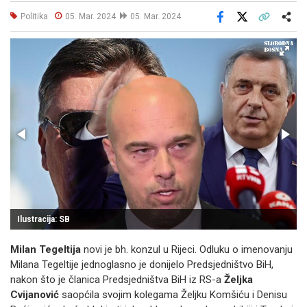
Politika
05. Mar. 2024
05. Mar. 2024
Facebook
X
Kopiraj link
Više
Ilustracija: SB
Milan Tegeltija
novi je bh. konzul u Rijeci. Odluku o imenovanju
Milana Tegeltije jednoglasno je donijelo Predsjedništvo BiH,
nakon što je članica Predsjedništva BiH iz RS-a
Željka
Cvijanović
saopćila svojim kolegama Željku Komšiću i Denisu