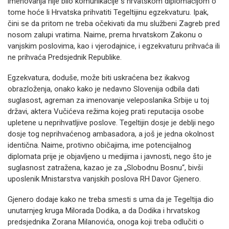
imenovanja nije bilo komunikacije s hrvatskom diplomacijom o
tome hoće li Hrvatska prihvatiti Tegeltijinu egzekvaturu. Ipak,
čini se da pritom ne treba očekivati da mu službeni Zagreb pred
nosom zalupi vratima. Naime, prema hrvatskom Zakonu o
vanjskim poslovima, kao i vjerodajnice, i egzekvaturu prihvaća ili
ne prihvaća Predsjednik Republike.
Egzekvatura, doduše, može biti uskraćena bez ikakvog
obrazloženja, onako kako je nedavno Slovenija odbila dati
suglasost, agreman za imenovanje veleposlanika Srbije u toj
državi, aktera Vučićeva režima kojeg prati reputacija osobe
upletene u neprihvatljive poslove. Tegeltijin dosje je deblji nego
dosje tog neprihvaćenog ambasadora, a još je jedna okolnost
identična. Naime, protivno običajima, ime potencijalnog
diplomata prije je objavljeno u medijima i javnosti, nego što je
suglasnost zatražena, kazao je za „Slobodnu Bosnu“, bivši
uposlenik Mnistarstva vanjskih poslova RH Davor Gjenero.
Gjenero dodaje kako ne treba smesti s uma da je Tegeltija dio
unutarnjeg kruga Milorada Dodika, a da Dodika i hrvatskog
predsjednika Zorana Milanovića, onoga koji treba odlučiti o