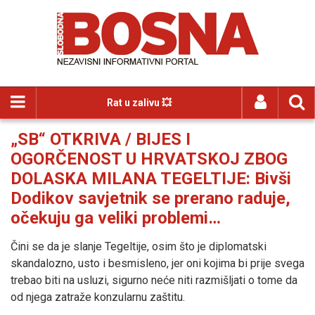
Rat u zalivu 💥
„SB“ OTKRIVA / BIJES I
OGORČENOST U HRVATSKOJ ZBOG
DOLASKA MILANA TEGELTIJE: Bivši
Dodikov savjetnik se prerano raduje,
očekuju ga veliki problemi…
Čini se da je slanje Tegeltije, osim što je diplomatski
skandalozno, usto i besmisleno, jer oni kojima bi prije svega
trebao biti na usluzi, sigurno neće niti razmišljati o tome da
od njega zatraže konzularnu zaštitu.