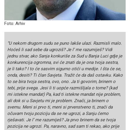
Foto: Arhiv
“U nekom drugom sudu se puno lakše ulazi. Razmisli malo.
Hoćeš li sad sebe da ugroziš? Je l’ me razumiješ? Vidi
jednu stvar, ako Sanja konkuriše za Sud u Banja Luci gdje je
konkurencija ogromna, svi će znati da je ona tvoja sestra,
je li tako? I to će sasvim sigurno otići u medije. I šta će se,
onda, desiti? Ti član Savjeta. Tražit će da daš ostavku. Kako
to se bira tvoja sestra, ovo, ono. Ja ti govorim, brinem o
tebi, prije svega. Jesi li ti uopće razmišljala o tome? (kad
mi istekne mandat) Pa, kad ti istekne mandat nije problem,
ali dok si u Savjetu mi je problem. Znači, ja brinem o
svemu. Meni si prvo ti, meni si prvenstveno ti, znači da
očuvam tvoju poziciju da se ne ugrozi, a Sanju ćemo
rješavati. Je l’ me razumiješ? Ja prvo brinem da se tvoja
pozicija ne ugrozi. Pa, naravno, sad sam ti rekao, ako prije