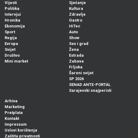
Vijesti
Sjećanje
Politika
Kultura
Intervjui
Zdravlje
Hronika
Gastro
Ekonomija
HiTec
Sport
Auto
Regija
Show
Evropa
Sex i grad
Svijet
Žena
Društvo
Estrada
Mini market
Zabava
Frljoka
Šareni svijet
SP 2026
SENAD ANTE-PORTAL
Sarajevski snajperisti
Arhiva
Marketing
Pretplata
Kontakt
Impressum
Uslovi korištenja
Zaštita privatnosti