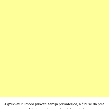
-Egzekvaturu mora prihvati zemlja primateljica, a čini se da prije