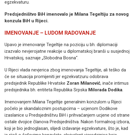
egzekvaturu.
Predsjedništvo BiH imenovalo je Milana Tegeltiju za novog
konzula BiH u Rijeci.
IMENOVANJE – LUDOM RADOVANJE
Upavo je imenovanje Tegeltije na poziciju u bh. diplomaciji
izazvalo nevjerojatne reakcije u diplomatskoj branši u susjednoj
Hrvatskoj, saznaje „Slobodna Bosna“.
U Rijeci vlada nevjerica zbog imenovanja Tegeltije, ali teško da
će se situacija promijeniti jer egzekvatzuru odobrava
predsjednik Republike Hrvatske
Zoran Milanović
, inače intimus
predsjednika bh. entiteta Republika Srpska
Milorada Dodika
.
Imenovanjem Milana Tegeltije generalnim konzulom u Rijeci
počelo je skandaloznim postupcima – ucjenom Dodikove
izaslanice u Predsjedništvu BiH i prihvaćanjem ucjene od strane
ostale dvojice članova Predsjedništva. Nakon formalnog izbora,
koji je bio jednoglasan, slijedi izdavanje egzekvature, što je, kad
je riječ o šefovima konzulata, ekvivalent vjerodajnica koje