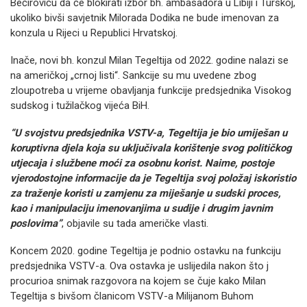
Bećiroviću da će blokirati izbor bh. ambasadora u Libiji i Turskoj,
ukoliko bivši savjetnik Milorada Dodika ne bude imenovan za
konzula u Rijeci u Republici Hrvatskoj.
Inače, novi bh. konzul Milan Tegeltija od 2022. godine nalazi se
na američkoj „crnoj listi“. Sankcije su mu uvedene zbog
zloupotreba u vrijeme obavljanja funkcije predsjednika Visokog
sudskog i tužilačkog vijeća BiH.
“U svojstvu predsjednika VSTV-a, Tegeltija je bio umiješan u
koruptivna djela koja su uključivala korištenje svog političkog
utjecaja i službene moći za osobnu korist. Naime, postoje
vjerodostojne informacije da je Tegeltija svoj položaj iskoristio
za traženje koristi u zamjenu za miješanje u sudski proces,
kao i manipulaciju imenovanjima u sudije i drugim javnim
poslovima”
, objavile su tada američke vlasti.
Koncem 2020. godine Tegeltija je podnio ostavku na funkciju
predsjednika VSTV-a. Ova ostavka je uslijedila nakon što j
procurioa snimak razgovora na kojem se čuje kako Milan
Tegeltija s bivšom članicom VSTV-a Milijanom Buhom