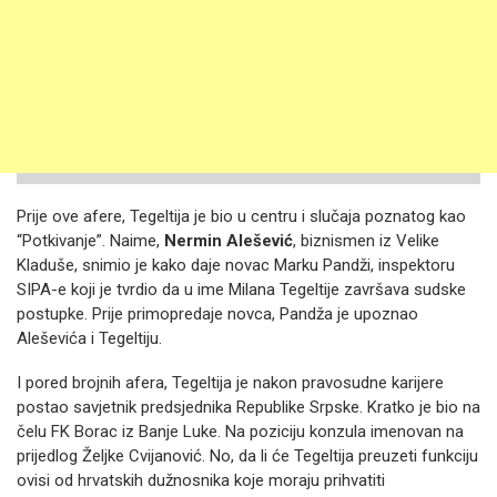
Prije ove afere, Tegeltija je bio u centru i slučaja poznatog kao
“Potkivanje”. Naime,
Nermin Alešević
, biznismen iz Velike
Kladuše, snimio je kako daje novac Marku Pandži, inspektoru
SIPA-e koji je tvrdio da u ime Milana Tegeltije završava sudske
postupke. Prije primopredaje novca, Pandža je upoznao
Aleševića i Tegeltiju.
I pored brojnih afera, Tegeltija je nakon pravosudne karijere
postao savjetnik predsjednika Republike Srpske. Kratko je bio na
čelu FK Borac iz Banje Luke. Na poziciju konzula imenovan na
prijedlog Željke Cvijanović. No, da li će Tegeltija preuzeti funkciju
ovisi od hrvatskih dužnosnika koje moraju prihvatiti