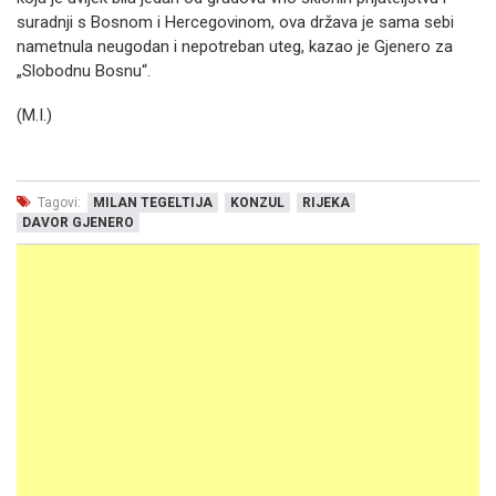
suradnji s Bosnom i Hercegovinom, ova država je sama sebi
nametnula neugodan i nepotreban uteg, kazao je Gjenero za
„Slobodnu Bosnu“.
(M.I.)
Tagovi:
MILAN TEGELTIJA
KONZUL
RIJEKA
DAVOR GJENERO