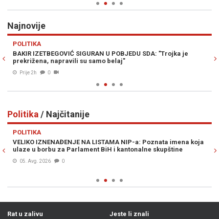
Najnovije
Previous
N
POLITIKA
H
BAKIR IZETBEGOVIĆ SIGURAN U POBJEDU SDA: "Trojka je
PO
prekrižena, napravili su samo belaj"
kn
Prije 2h
0
Politika
/ Najčitanije
Previous
N
POLITIKA
PO
VELIKO IZNENAĐENJE NA LISTAMA NIP-a: Poznata imena koja
MO
ulaze u borbu za Parlament BiH i kantonalne skupštine
„z
Hr
05. Avg. 2026
0
Rat u zalivu
Jeste li znali