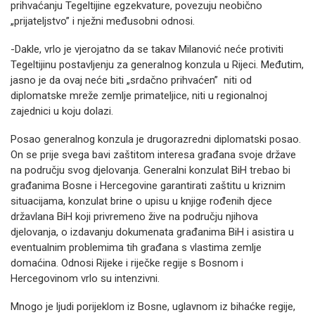
prihvaćanju Tegeltijine egzekvature, povezuju neobično
„prijateljstvo” i nježni međusobni odnosi.
-Dakle, vrlo je vjerojatno da se takav Milanović neće protiviti
Tegeltijinu postavljenju za generalnog konzula u Rijeci. Međutim,
jasno je da ovaj neće biti „srdačno prihvaćen” niti od
diplomatske mreže zemlje primateljice, niti u regionalnoj
zajednici u koju dolazi.
Posao generalnog konzula je drugorazredni diplomatski posao.
On se prije svega bavi zaštitom interesa građana svoje države
na području svog djelovanja. Generalni konzulat BiH trebao bi
građanima Bosne i Hercegovine garantirati zaštitu u kriznim
situacijama, konzulat brine o upisu u knjige rođenih djece
državlana BiH koji privremeno žive na području njihova
djelovanja, o izdavanju dokumenata građanima BiH i asistira u
eventualnim problemima tih građana s vlastima zemlje
domaćina. Odnosi Rijeke i riječke regije s Bosnom i
Hercegovinom vrlo su intenzivni.
Mnogo je ljudi porijeklom iz Bosne, uglavnom iz bihaćke regije,