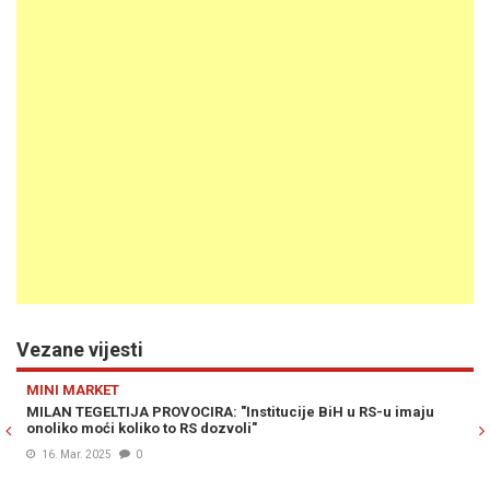
Vezane vijesti
Previous
N
MINI MARKET
PO
MILAN TEGELTIJA PROVOCIRA: "Institucije BiH u RS-u imaju
ŽU
onoliko moći koliko to RS dozvoli"
os
Us
16. Mar. 2025
0