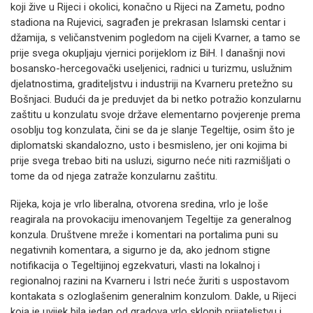
koji žive u Rijeci i okolici, konačno u Rijeci na Zametu, podno
stadiona na Rujevici, sagrađen je prekrasan Islamski centar i
džamija, s veličanstvenim pogledom na cijeli Kvarner, a tamo se
prije svega okupljaju vjernici porijeklom iz BiH. I današnji novi
bosansko-hercegovački useljenici, radnici u turizmu, uslužnim
djelatnostima, graditeljstvu i industriji na Kvarneru pretežno su
Bošnjaci. Budući da je preduvjet da bi netko potražio konzularnu
zaštitu u konzulatu svoje države elementarno povjerenje prema
osoblju tog konzulata, čini se da je slanje Tegeltije, osim što je
diplomatski skandalozno, usto i besmisleno, jer oni kojima bi
prije svega trebao biti na usluzi, sigurno neće niti razmišljati o
tome da od njega zatraže konzularnu zaštitu.
Rijeka, koja je vrlo liberalna, otvorena sredina, vrlo je loše
reagirala na provokaciju imenovanjem Tegeltije za generalnog
konzula. Društvene mreže i komentari na portalima puni su
negativnih komentara, a sigurno je da, ako jednom stigne
notifikacija o Tegeltijinoj egzekvaturi, vlasti na lokalnoj i
regionalnoj razini na Kvarneru i Istri neće žuriti s uspostavom
kontakata s ozloglašenim generalnim konzulom. Dakle, u Rijeci
koja je uvijek bila jedan od gradova vrlo sklonih prijateljstvu i