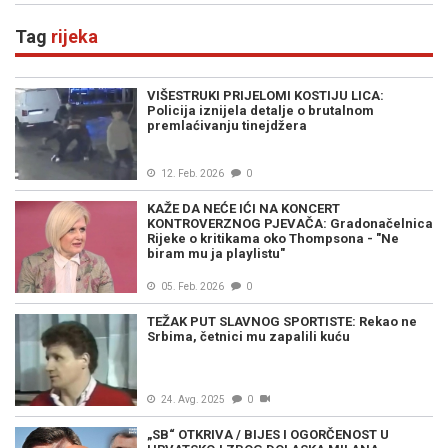
Tag
rijeka
VIŠESTRUKI PRIJELOMI KOSTIJU LICA:
Policija iznijela detalje o brutalnom
premlaćivanju tinejdžera
12. Feb. 2026
0
KAŽE DA NEĆE IĆI NA KONCERT
KONTROVERZNOG PJEVAČA: Gradonačelnica
Rijeke o kritikama oko Thompsona - "Ne
biram mu ja playlistu"
05. Feb. 2026
0
TEŽAK PUT SLAVNOG SPORTISTE: Rekao ne
Srbima, četnici mu zapalili kuću
24. Avg. 2025
0
„SB“ OTKRIVA / BIJES I OGORČENOST U