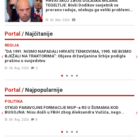
HRVATSKOJ ZBOG DOLASKA MILANA
TEGELTIJE: Bivši Dodikov savjetnik se
prerano raduje, očekuju ga veliki problemi…
05. Mar. 2024
Portal
/ Najčitanije
Previous
N
REGIJA
IN
"DA 1991. NISMO NAPADALI HRVATE TENKOVIMA, 1995. NE BISMO
PR
BJEŽALI NA TRAKTORIMA": Objava državljanina Srbije podigla
Lu
prašinu u susjedstvu
Mi
06. Avg. 2026
0
Portal
/ Najpopularnije
Previous
N
POLITIKA
VI
OTKUD PARAVOJNE FORMACIJE MUP-a RS U ŠUMAMA KOD
OT
BUGOJNA: Nisu došli u FBiH zbog Aleksandra Vučića, nego...
po
Bi
04. Avg. 2026
8