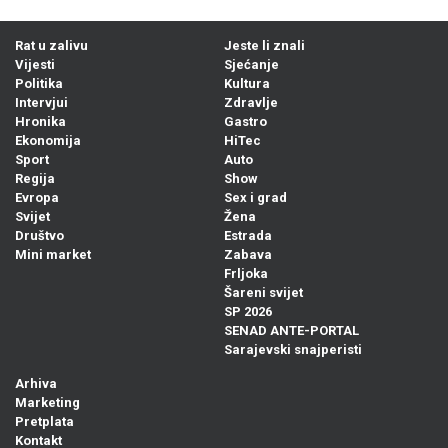
Rat u zalivu
Jeste li znali
Vijesti
Sjećanje
Politika
Kultura
Intervjui
Zdravlje
Hronika
Gastro
Ekonomija
HiTec
Sport
Auto
Regija
Show
Evropa
Sex i grad
Svijet
Žena
Društvo
Estrada
Mini market
Zabava
Frljoka
Šareni svijet
SP 2026
SENAD ANTE-PORTAL
Sarajevski snajperisti
Arhiva
Marketing
Pretplata
Kontakt