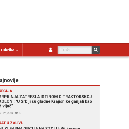
 rubrike
ajnovije
REGIJA
SRPKINJA ZATRESLA ISTINOM O TRAKTORSKOJ
KOLONI: "U Srbiji su gladne Krajišnike ganjali kao
divljač"
Prije 3h
0
RAT U ZALIVU
NUKLEARNA OPCIJA NA STOLU: Wilkerson