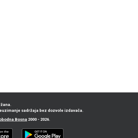
ržana.
euzimanje sadržaja bez dozvole izdavača.
obodna Bosna
2000 - 2026.