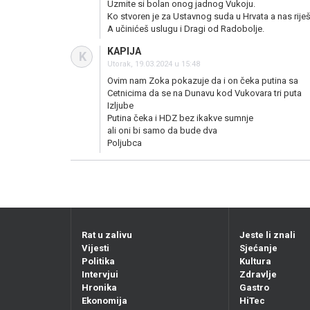
Uzmite si bolan onog jadnog Vukoju.
Ko stvoren je za Ustavnog suda u Hrvata a nas rije
A učinićeš uslugu i Dragi od Radobolje.
KAPIJA
K
Utorak, 19.03.2024 u 15:48
Ovim nam Zoka pokazuje da i on čeka putina sa
Cetnicima da se na Dunavu kod Vukovara tri puta
Izljube
Putina čeka i HDZ bez ikakve sumnje
ali oni bi samo da bude dva
Poljubca
Rat u zalivu
Jeste li znali
Vijesti
Sjećanje
Politika
Kultura
Intervjui
Zdravlje
Hronika
Gastro
Ekonomija
HiTec