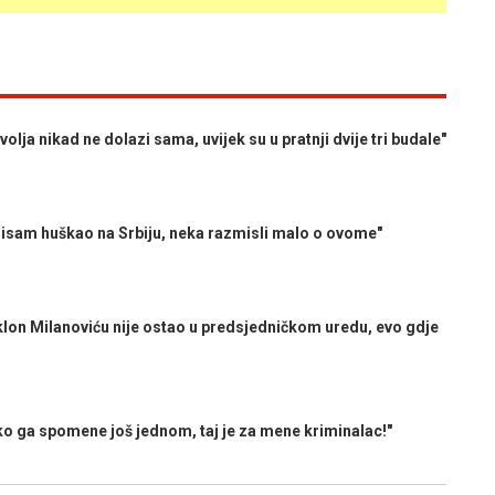
 nikad ne dolazi sama, uvijek su u pratnji dvije tri budale"
am huškao na Srbiju, neka razmisli malo o ovome"
n Milanoviću nije ostao u predsjedničkom uredu, evo gdje
 ga spomene još jednom, taj je za mene kriminalac!"