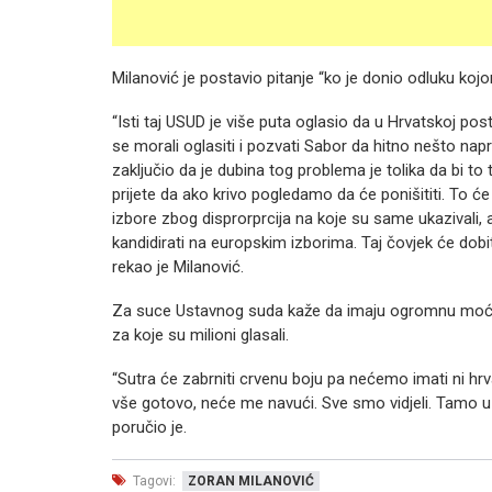
Milanović je postavio pitanje “ko je donio odluku kojo
“Isti taj USUD je više puta oglasio da u Hrvatskoj pos
se morali oglasiti i pozvati Sabor da hitno nešto napr
zaključio da je dubina tog problema je tolika da bi to 
prijete da ako krivo pogledamo da će ponišititi. To će b
izbore zbog disprorprcija na koje su same ukazivali, a
kandidirati na europskim izborima. Taj čovjek će do
rekao je Milanović.
Za suce Ustavnog suda kaže da imaju ogromnu moć, ali
za koje su milioni glasali.
“Sutra će zabrniti crvenu boju pa nećemo imati ni hr
vše gotovo, neće me navući. Sve smo vidjeli. Tamo u s
poručio je.
Tagovi:
ZORAN MILANOVIĆ