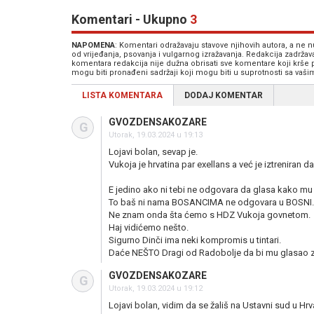
Komentari - Ukupno
3
NAPOMENA
: Komentari odražavaju stavove njihovih autora, a ne
od vrijeđanja, psovanja i vulgarnog izražavanja. Redakcija zadrža
komentara redakcija nije dužna obrisati sve komentare koji krše
mogu biti pronađeni sadržaji koji mogu biti u suprotnosti sa vaš
LISTA KOMENTARA
DODAJ KOMENTAR
GVOZDENSAKOZARE
G
Utorak, 19.03.2024 u 19:13
Lojavi bolan, sevap je.
Vukoja je hrvatina par exellans a već je iztreniran 
E jedino ako ni tebi ne odgovara da glasa kako m
To baš ni nama BOSANCIMA ne odgovara u BOSNI.
Ne znam onda šta ćemo s HDZ Vukoja govnetom.
Haj vidićemo nešto.
Sigurno Dinči ima neki kompromis u tintari.
Daće NEŠTO Dragi od Radobolje da bi mu glasao z
GVOZDENSAKOZARE
G
Utorak, 19.03.2024 u 19:12
Lojavi bolan, vidim da se žališ na Ustavni sud u Hrv