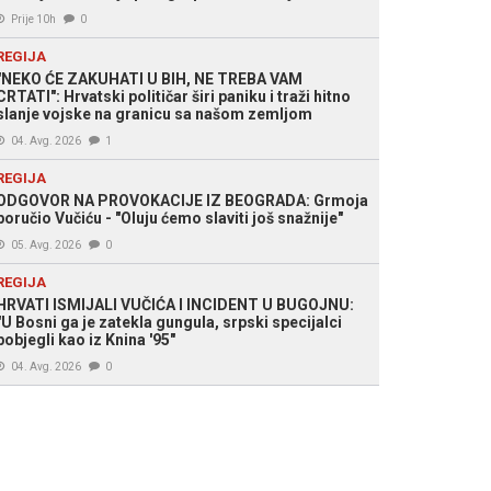
Prije 10h
0
REGIJA
"NEKO ĆE ZAKUHATI U BIH, NE TREBA VAM
CRTATI": Hrvatski političar širi paniku i traži hitno
slanje vojske na granicu sa našom zemljom
04. Avg. 2026
1
REGIJA
ODGOVOR NA PROVOKACIJE IZ BEOGRADA: Grmoja
poručio Vučiću - "Oluju ćemo slaviti još snažnije"
05. Avg. 2026
0
REGIJA
HRVATI ISMIJALI VUČIĆA I INCIDENT U BUGOJNU:
"U Bosni ga je zatekla gungula, srpski specijalci
pobjegli kao iz Knina '95"
04. Avg. 2026
0