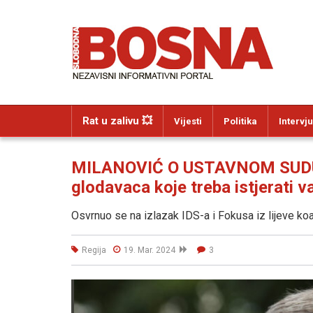
Rat u zalivu 💥
Vijesti
Politika
Intervju
MILANOVIĆ O USTAVNOM SUDU 
glodavaca koje treba istjerati v
Osvrnuo se na izlazak IDS-a i Fokusa iz lijeve koal
Regija
19. Mar. 2024
3