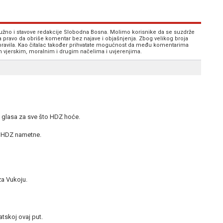
 nužno i stavove redakcije Slobodna Bosna. Molimo korisnike da se suzdrže
va pravo da obriše komentar bez najave i objašnjenja. Zbog velikog broja
 pravila. Kao čitalac također prihvatate mogućnost da među komentarima
im vjerskim, moralnim i drugim načelima i uvjerenjima.
da glasa za sve što HDZ hoće.
u HDZ nametne.
a Vukoju.
atskoj ovaj put.