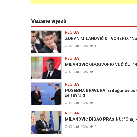
Vezane vijesti
REGIJA
ZORAN MILANOVIĆ OTVORENO: "Nevolja
23. Jul. 2026
1
REGIJA
MILANOVIĆ ODGOVORIO VUČIĆU: "Nis
09. Jul. 2026
0
REGIJA
POSEBNA GRAVURA: Erdoğanov poklo
će završiti
09. Jul. 2026
0
REGIJA
MILANOVIĆ DIGAO PRAŠINU: "Onaj ko
03. Jul. 2026
0