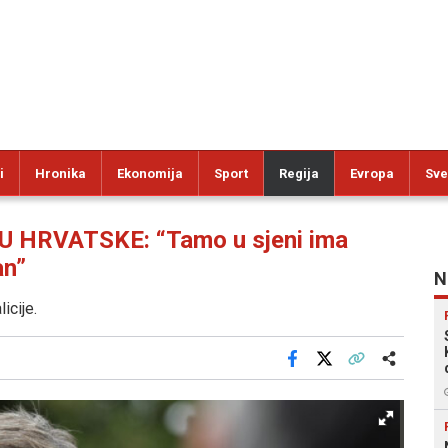
i
Hronika
Ekonomija
Sport
Regija
Evropa
Sve
HRVATSKE: “Tamo u sjeni ima
an”
N
icije.
Facebook
X
Kopiraj link
Više