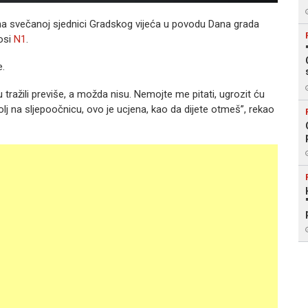
na svečanoj sjednici Gradskog vijeća u povodu Dana grada
nosi
N1
.
e.
u tražili previše, a možda nisu. Nemojte me pitati, ugrozit ću
tolj na sljepoočnicu, ovo je ucjena, kao da dijete otmeš”, rekao