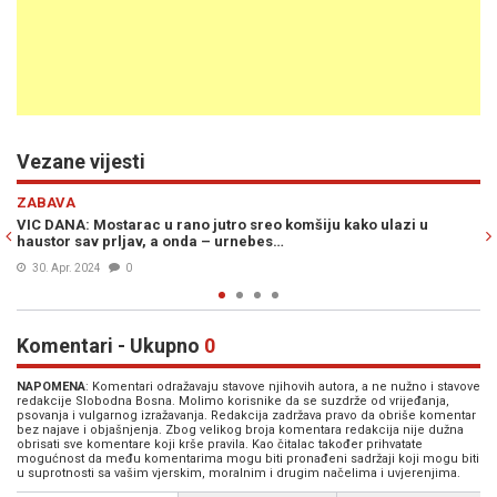
Vezane vijesti
Previous
N
ZABAVA
sreo komšiju kako ulazi u
VIC DANA: Mujo nazvao jarana u Zagre
ebes…
Teletabisima…
29. Apr. 2024
0
Komentari - Ukupno
0
NAPOMENA
: Komentari odražavaju stavove njihovih autora, a ne nužno i stavove
redakcije Slobodna Bosna. Molimo korisnike da se suzdrže od vrijeđanja,
psovanja i vulgarnog izražavanja. Redakcija zadržava pravo da obriše komentar
bez najave i objašnjenja. Zbog velikog broja komentara redakcija nije dužna
obrisati sve komentare koji krše pravila. Kao čitalac također prihvatate
mogućnost da među komentarima mogu biti pronađeni sadržaji koji mogu biti
u suprotnosti sa vašim vjerskim, moralnim i drugim načelima i uvjerenjima.