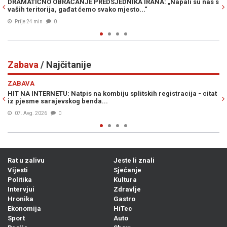
DNIKA IRANA: „Napali su nas s
UŽAS S DRUGE STRANE BH. GRANICE: U 
 mjesto...“
tijelo muškarca, uhapšena jedna osob
Prije 34 min
0
Zabava
/ Najčitanije
Previous
N
ZABAVA
mbiju splitskih registracija - citat
VIC DANA: Skupljale se pare za obn
.
začuo poznati glas iz mase...
06. Avg. 2026
0
Rat u zalivu
Jeste li znali
Vijesti
Sjećanje
Politika
Kultura
Intervjui
Zdravlje
Hronika
Gastro
Ekonomija
HiTec
Sport
Auto