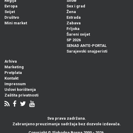
Regija
Show
Evropa
Sex i grad
Svijet
Žena
Društvo
Estrada
Mini market
Zabava
Frljoka
Šareni svijet
SP 2026
SENAD ANTE-PORTAL
Sarajevski snajperisti
Arhiva
Marketing
Pretplata
Kontakt
Impressum
Uslovi korištenja
Zaštita privatnosti
Sva prava zadržana.
Zabranjeno preuzimanje sadržaja bez dozvole izdavača.
Copyright ©
Slobodna Bosna
2000 - 2026.