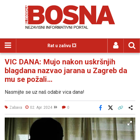
Rat u zalivu 💥
VIC DANA: Mujo nakon uskršnjih
blagdana nazvao jarana u Zagreb da
mu se požali…
Nasmijte se uz naš odabir vica dana!
Zabava
02. Apr. 2024
0
Facebook
X
Kopiraj link
Više