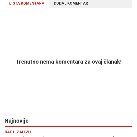
LISTA KOMENTARA
DODAJ KOMENTAR
Trenutno nema komentara za ovaj članak!
Najnovije
Previous
N
HRONIKA