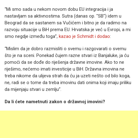
“Mi smo sada u nekom novom dobu EU integracija i ja
nastavljam sa aktivnostima. Sutra (danas op. "SB") idem u
Beograd da se sastanem sa Vučićem i bitno je da radimo na
razvoju situacije u BiH prema EU. Hrvatska je već u Evropi, a mi
smo negdje između toga”,
kazao je Schmidt i dodao
:
“Mislim da je dobro razmisliti o svemu i razgovarati o svemu
što je na sceni. Ponekad čujem razne stvari iz Banjaluke, ja ću
pomoći da se dođe do riješenja državne imovine. Ako to ne
riješimo, nećemo imati investicije u BiH. Državna imovina ne
treba nikome da ulijeva strah da ću ja uzeti nešto od bilo koga,
ne, radi se o tome da treba imovinu dati onima koji imaju priliku
da mijenjaju stvari u zemlju“.
Da li ćete nametnuti zakon o državnoj imovini?