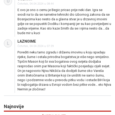
U
Četvrtak, 04.04.2024 u 08:44
E ovo je ono o cemu je Begic pricao prije neki dan. Igra se
svodi na to da se nametne tehnicki dio izbornog zakona da se
Bosnjacima kao nesto da a glavna stvar je u drzavnoj imovini
gdje ce se popustiti Dodiku i kompaniji jer su kao povrijedjeni u
zadnje vrijeme. Kao sto kaze Smith da se i njima nesto da....da
bude mir u kuci
LAZNOIME
L
Četvrtak, 04.04.2024 u 07:39
Porediti neku tamo zgradu i državnu imovinu u koju spadaju
rijeke, šume i ostala prirodna bogatstva je više nego smiješno.
Tipični Mason koji bi sva bogatsva ovog svijeta dodjaba
rasprodao onim par Masona koji faktički posjeduju cijeli svijet.
On je nagovorio Njivu Nikšića da dodijeli šume oko Vareša
onim štetočinama iz Britanije koji će uništiti ne samo šumu,
nego i podzemne vode u prevodu pitku vodu i ostade BiH koja
bi najbogatija drzava u Evropi vodom bez pitke vode… eto Njiva
Nermin je zločinac!
Najnovije
Previous
N