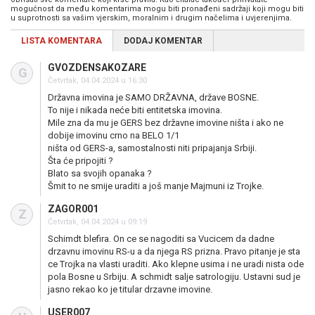
mogućnost da među komentarima mogu biti pronađeni sadržaji koji mogu biti
u suprotnosti sa vašim vjerskim, moralnim i drugim načelima i uvjerenjima.
LISTA KOMENTARA
DODAJ KOMENTAR
GVOZDENSAKOZARE
G
Četvrtak, 04.04.2024 u 16:30
Državna imovina je SAMO DRŽAVNA, države BOSNE.
To nije i nikada neće biti entitetska imovina.
Mile zna da mu je GERS bez državne imovine ništa i ako ne
dobije imovinu crno na BELO 1/1
ništa od GERS-a, samostalnosti niti pripajanja Srbiji.
Šta će pripojiti ?
Blato sa svojih opanaka ?
Šmit to ne smije uraditi a još manje Majmuni iz Trojke.
ZAGOR001
Z
Četvrtak, 04.04.2024 u 09:19
Schimdt blefira. On ce se nagoditi sa Vucicem da dadne
drzavnu imovinu RS-u a da njega RS prizna. Pravo pitanje je sta
ce Trojka na vlasti uraditi. Ako klepne usima i ne uradi nista ode
pola Bosne u Srbiju. A schmidt salje satrologiju. Ustavni sud je
jasno rekao ko je titular drzavne imovine.
USER007