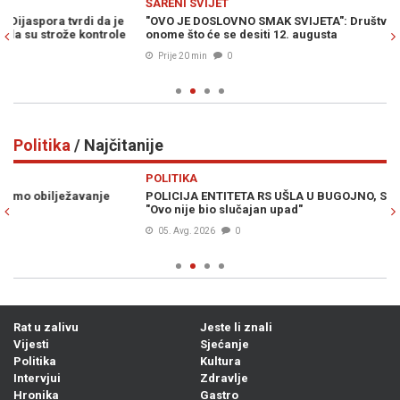
ŠARENI SVIJET
Z
"OVO JE DOSLOVNO SMAK SVIJETA": Društvene mreže bruje o
NA
onome što će se desiti 12. augusta
Gr
Prije 20 min
0
Politika
/ Najčitanije
Previous
N
POLITIKA
PO
POLICIJA ENTITETA RS UŠLA U BUGOJNO, SALKIĆ UPOZORAVA:
VE
"Ovo nije bio slučajan upad"
ul
05. Avg. 2026
0
Rat u zalivu
Jeste li znali
Vijesti
Sjećanje
Politika
Kultura
Intervjui
Zdravlje
Hronika
Gastro