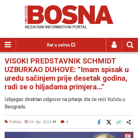
Rat u zalivu 💥
VISOKI PREDSTAVNIK SCHMIDT
UZBURKAO DUHOVE: “Imam spisak u
uredu sačinjem prije desetak godina,
radi se o hiljadama primjera…“
Izbjegao direktan odgovor na pitanje šta će reći Vučiću u
Beogradu.
Politika
04. Apr. 2024
4
Facebook
X
Kopiraj link
Više