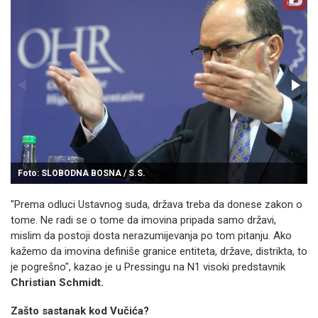
Foto: SLOBODNA BOSNA / S.S.
"Prema odluci Ustavnog suda, država treba da donese zakon o
tome. Ne radi se o tome da imovina pripada samo državi,
mislim da postoji dosta nerazumijevanja po tom pitanju. Ako
kažemo da imovina definiše granice entiteta, države, distrikta, to
je pogrešno", kazao je u Pressingu na N1 visoki predstavnik
Christian Schmidt.
Zašto sastanak kod Vučića?