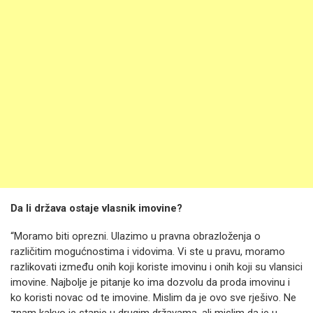
Da li država ostaje vlasnik imovine?
“Moramo biti oprezni. Ulazimo u pravna obrazloženja o
različitim mogućnostima i vidovima. Vi ste u pravu, moramo
razlikovati između onih koji koriste imovinu i onih koji su vlansici
imovine. Najbolje je pitanje ko ima dozvolu da proda imovinu i
ko koristi novac od te imovine. Mislim da je ovo sve rješivo. Ne