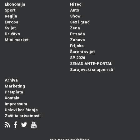
Ekonomija
HiTec
Sport
Auto
Regija
Show
Evropa
Sex i grad
Svijet
Žena
Društvo
Estrada
Mini market
Zabava
Frljoka
Šareni svijet
SP 2026
SENAD ANTE-PORTAL
Sarajevski snajperisti
Arhiva
Marketing
Pretplata
Kontakt
Impressum
Uslovi korištenja
Zaštita privatnosti