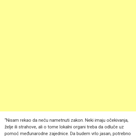
“Nisam rekao da neću nametnuti zakon. Neki imaju očekivanja,
želje ili strahove, ali o tome lokalni organi treba da odluče uz
pomoć međunarodne zajednice. Da budem vrlo jasan, potrebno