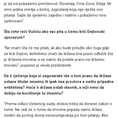
je da svi pokažemo privrženost, Slovenija, Crna Gora, Srbija. Mi
smo jedina zemlja u bivšoj Jugoslaviji koja nije riješila ovo
pitanje. Dajte da sjedemo zajedno i radimo i pokažemo novi
optimizam“.
Šta ćete reći Vučiću ako vas pita u čemu krši Dejtonski
sporazum?
“Ne znam šta će me pitati, ali ako bude pritužbi oko toga gdje
se krši Dejton, definitivno znači da država ima pravo odlučiti šta
je državna imovina, a ne samo da polaže pravo na državnu
imovinu“, pojasnio je visoki predstavnik.
Da li rješenje koje vi zagovarate ide u tom pravu da država
ostane titular imovine ili ipak ima prostora a nešto pripadne
entitetima? Hoće li država ostati vlasnik, a niži nivoi da
dobiju na korištenje tu imovinu?
“Prema odluci Ustavnog suda, država treba da donese zakon o
tome. Ne radi se o tome da imovina pripada samo državi,
mislim da postoji dosta nerazumijevanja po tom pitanju. Ako