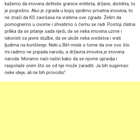
kažemo da imovina definiše granice entiteta, države, distrikta, to
je pogrešno. Ako je zgrada u kojoj sjedimo privatna imovina, to
ne znači da KS završava na vratima ove zgrade. Želim da
pomognemo u ovome i shvatimo o čemu se radi. Postoji zlatna
prilika da se pitanje sada riješi, da se neka imovina uzme i
iskoristi za javne službe, da se ulože neka sredstva i vrati
ljudima na korištenje. Neki u BiH misle o tome da sve ovo što
mi radimo ne pripada narodu, a državna imovina je imovina
naroda. Moramo naći način kako da se njome upravlja i
raspolaže onim što se od nje može zaraditi. Ja bih sugerirao
neke ideje, ali ne bih provodio“.