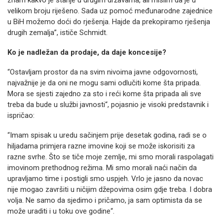
znam kakvo je stanje u drugim državama, ali mislim da je u
velikom broju riješeno. Sada uz pomoć međunarodne zajednice
u BiH možemo doći do rješenja. Hajde da prekopiramo rješenja
drugih zemalja”, ističe Schmidt.
Ko je nadležan da prodaje, da daje koncesije?
“Ostavljam prostor da na svim nivoima javne odgovornosti,
najvažnije je da oni ne mogu sami odlučiti kome šta pripada.
Mora se sjesti zajedno za sto i reći kome šta pripada ali sve
treba da bude u službi javnosti“, pojasnio je visoki predstavnik i
ispričao:
“Imam spisak u uredu sačinjem prije desetak godina, radi se o
hiljadama primjera razne imovine koji se može iskorisiti za
razne svrhe. Što se tiče moje zemlje, mi smo morali raspolagati
imovinom prethodnog režima. Mi smo morali naći način da
upravljamo time i postigli smo uspjeh. Vrlo je jasno da novac
nije mogao završiti u ničijim džepovima osim gdje treba. I dobra
volja. Ne samo da sjedimo i pričamo, ja sam optimista da se
može uraditi i u toku ove godine“.