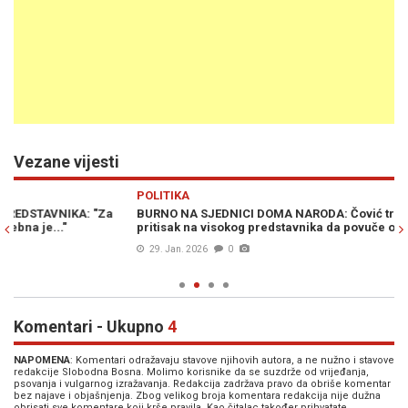
Vezane vijesti
Previous
N
POLITIKA
M
BURNO NA SJEDNICI DOMA NARODA: Čović traži da se izvrši
HS
pritisak na visokog predstavnika da povuče odluke o... (FOTO)
za
le
29. Jan. 2026
0
Komentari - Ukupno
4
NAPOMENA
: Komentari odražavaju stavove njihovih autora, a ne nužno i stavove
redakcije Slobodna Bosna. Molimo korisnike da se suzdrže od vrijeđanja,
psovanja i vulgarnog izražavanja. Redakcija zadržava pravo da obriše komentar
bez najave i objašnjenja. Zbog velikog broja komentara redakcija nije dužna
obrisati sve komentare koji krše pravila. Kao čitalac također prihvatate