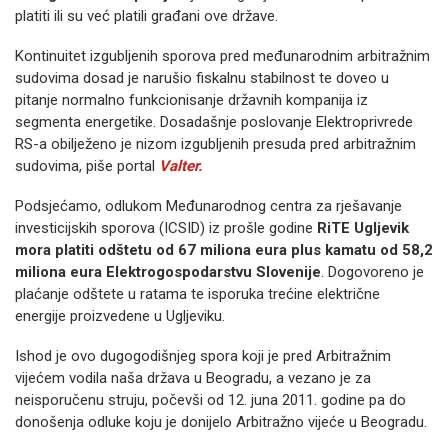
platiti ili su već platili građani ove države.
Kontinuitet izgubljenih sporova pred međunarodnim arbitražnim
sudovima dosad je narušio fiskalnu stabilnost te doveo u
pitanje normalno funkcionisanje državnih kompanija iz
segmenta energetike. Dosadašnje poslovanje Elektroprivrede
RS-a obilježeno je nizom izgubljenih presuda pred arbitražnim
sudovima, piše portal
Valter.
Podsjećamo, odlukom Međunarodnog centra za rješavanje
investicijskih sporova (ICSID) iz prošle godine
RiTE Ugljevik
mora platiti odštetu od 67 miliona eura plus kamatu od 58,2
miliona eura Elektrogospodarstvu Slovenije
. Dogovoreno je
plaćanje odštete u ratama te isporuka trećine električne
energije proizvedene u Ugljeviku.
Ishod je ovo dugogodišnjeg spora koji je pred Arbitražnim
vijećem vodila naša država u Beogradu, a vezano je za
neisporučenu struju, počevši od 12. juna 2011. godine pa do
donošenja odluke koju je donijelo Arbitražno vijeće u Beogradu.