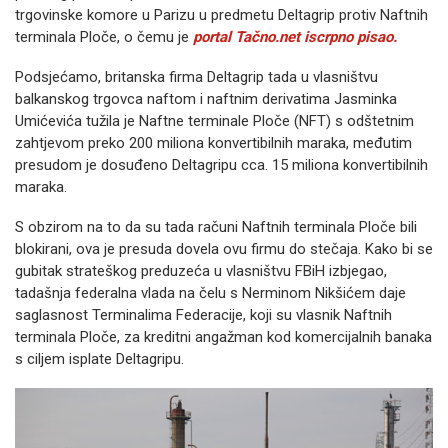
trgovinske komore u Parizu u predmetu Deltagrip protiv Naftnih
terminala Ploče, o čemu je
portal Tačno.net iscrpno pisao.
Podsjećamo, britanska firma Deltagrip tada u vlasništvu
balkanskog trgovca naftom i naftnim derivatima Jasminka
Umićevića tužila je Naftne terminale Ploče (NFT) s odštetnim
zahtjevom preko 200 miliona konvertibilnih maraka, međutim
presudom je dosuđeno Deltagripu cca. 15 miliona konvertibilnih
maraka.
S obzirom na to da su tada računi Naftnih terminala Ploče bili
blokirani, ova je presuda dovela ovu firmu do stečaja. Kako bi se
gubitak strateškog preduzeća u vlasništvu FBiH izbjegao,
tadašnja federalna vlada na čelu s Nerminom Nikšićem daje
saglasnost Terminalima Federacije, koji su vlasnik Naftnih
terminala Ploče, za kreditni angažman kod komercijalnih banaka
s ciljem isplate Deltagripu.