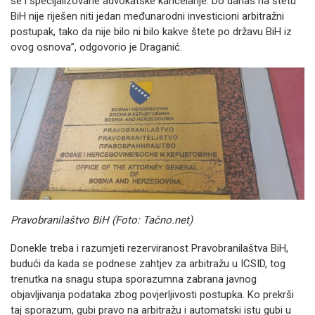
se i specijalizovane advokatske kancelarije. Do danas na štetu
BiH nije riješen niti jedan međunarodni investicioni arbitražni
postupak, tako da nije bilo ni bilo kakve štete po državu BiH iz
ovog osnova”, odgovorio je Draganić.
Pravobranilaštvo BiH (Foto: Tačno.net)
Donekle treba i razumjeti rezerviranost Pravobranilaštva BiH,
budući da kada se podnese zahtjev za arbitražu u ICSID, tog
trenutka na snagu stupa sporazumna zabrana javnog
objavljivanja podataka zbog povjerljivosti postupka. Ko prekrši
taj sporazum, gubi pravo na arbitražu i automatski istu gubi u