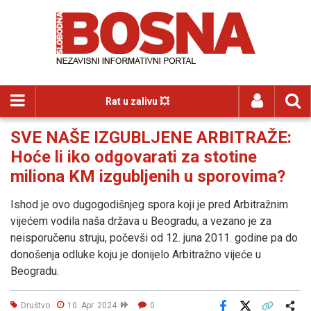
Rat u zalivu 💥
SVE NAŠE IZGUBLJENE ARBITRAŽE:
Hoće li iko odgovarati za stotine
miliona KM izgubljenih u sporovima?
Ishod je ovo dugogodišnjeg spora koji je pred Arbitražnim
vijećem vodila naša država u Beogradu, a vezano je za
neisporučenu struju, počevši od 12. juna 2011. godine pa do
donošenja odluke koju je donijelo Arbitražno vijeće u
Beogradu.
Društvo
10. Apr. 2024
0