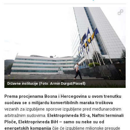
Facebook
X
Kopiraj link
Više
Državne institucije (Foto: Armin Durgut/Pixsell)
Prema procjenama Bosna i Hercegovina u ovom trenutku
suočava se s milijardu konvertibilnih maraka troškova
vezanih za izgubljene sporove izgubljene pred međunarodnim
arbitražnim sudovima.
Elektroprivreda RS-a, Naftni terminali
Ploče, Elektroprivreda BiH – samo su neke su od
energetskih kompanija
čije će izgubljene milionske presude