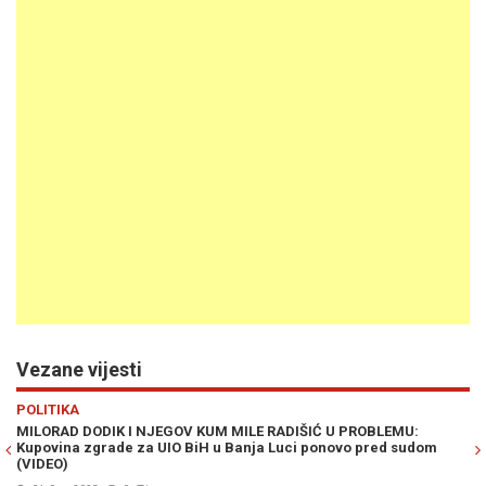
Vezane vijesti
Previous
N
POLITIKA
PO
MILORAD DODIK I NJEGOV KUM MILE RADIŠIĆ U PROBLEMU:
OD
Kupovina zgrade za UIO BiH u Banja Luci ponovo pred sudom
tu
(VIDEO)