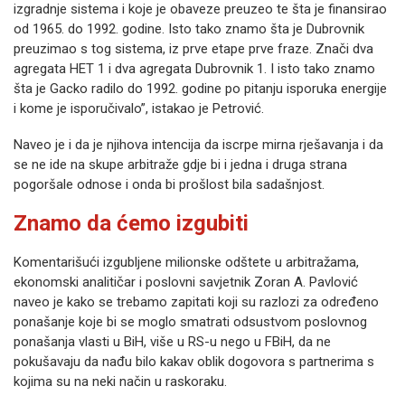
izgradnje sistema i koje je obaveze preuzeo te šta je finansirao
od 1965. do 1992. godine. Isto tako znamo šta je Dubrovnik
preuzimao s tog sistema, iz prve etape prve fraze. Znači dva
agregata HET 1 i dva agregata Dubrovnik 1. I isto tako znamo
šta je Gacko radilo do 1992. godine po pitanju isporuka energije
i kome je isporučivalo”, istakao je Petrović.
Naveo je i da je njihova intencija da iscrpe mirna rješavanja i da
se ne ide na skupe arbitraže gdje bi i jedna i druga strana
pogoršale odnose i onda bi prošlost bila sadašnjost.
Znamo da ćemo izgubiti
Komentarišući izgubljene milionske odštete u arbitražama,
ekonomski analitičar i poslovni savjetnik Zoran A. Pavlović
naveo je kako se trebamo zapitati koji su razlozi za određeno
ponašanje koje bi se moglo smatrati odsustvom poslovnog
ponašanja vlasti u BiH, više u RS-u nego u FBiH, da ne
pokušavaju da nađu bilo kakav oblik dogovora s partnerima s
kojima su na neki način u raskoraku.