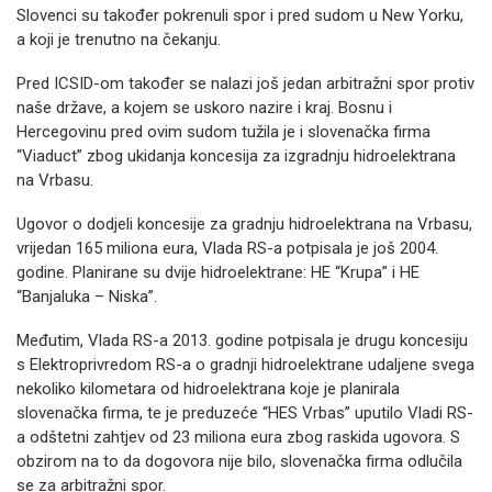
Slovenci su također pokrenuli spor i pred sudom u New Yorku,
a koji je trenutno na čekanju.
Pred ICSID-om također se nalazi još jedan arbitražni spor protiv
naše države, a kojem se uskoro nazire i kraj. Bosnu i
Hercegovinu pred ovim sudom tužila je i slovenačka firma
“Viaduct” zbog ukidanja koncesija za izgradnju hidroelektrana
na Vrbasu.
Ugovor o dodjeli koncesije za gradnju hidroelektrana na Vrbasu,
vrijedan 165 miliona eura, Vlada RS-a potpisala je još 2004.
godine. Planirane su dvije hidroelektrane: HE “Krupa” i HE
“Banjaluka – Niska”.
Međutim, Vlada RS-a 2013. godine potpisala je drugu koncesiju
s Elektroprivredom RS-a o gradnji hidroelektrane udaljene svega
nekoliko kilometara od hidroelektrana koje je planirala
slovenačka firma, te je preduzeće “HES Vrbas” uputilo Vladi RS-
a odštetni zahtjev od 23 miliona eura zbog raskida ugovora. S
obzirom na to da dogovora nije bilo, slovenačka firma odlučila
se za arbitražni spor.