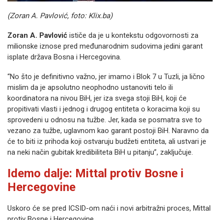
(Zoran A. Pavlović, foto: Klix.ba)
Zoran A. Pavlović
ističe da je u kontekstu odgovornosti za
milionske iznose pred međunarodnim sudovima jedini garant
isplate država Bosna i Hercegovina.
“No što je definitivno važno, jer imamo i Blok 7 u Tuzli, ja lično
mislim da je apsolutno neophodno ustanoviti telo ili
koordinatora na nivou BiH, jer iza svega stoji BiH, koji će
propitivati vlasti i jednog i drugog entiteta o koracima koji su
sprovedeni u odnosu na tužbe. Jer, kada se posmatra sve to
vezano za tužbe, uglavnom kao garant postoji BiH. Naravno da
će to biti iz prihoda koji ostvaruju budžeti entiteta, ali ustvari je
na neki način gubitak kredibiliteta BiH u pitanju”, zaključuje.
Idemo dalje: Mittal protiv Bosne i
Hercegovine
Uskoro će se pred ICSID-om naći i novi arbitražni proces, Mittal
protiv Bosne i Hercegovine.