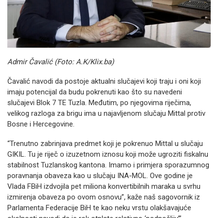
Admir Čavalić (Foto: A.K/Klix.ba)
Čavalić navodi da postoje aktualni slučajevi koji traju i oni koji
imaju potencijal da budu pokrenuti kao što su navedeni
slučajevi Blok 7 TE Tuzla. Međutim, po njegovima riječima,
velikog razloga za brigu ima u najavljenom slučaju Mittal protiv
Bosne i Hercegovine.
“Trenutno zabrinjava predmet koji je pokrenuo Mittal u slučaju
GIKIL. Tu je riječ o izuzetnom iznosu koji može ugroziti fiskalnu
stabilnost Tuzlanskog kantona. Imamo i primjera sporazumnog
poravnanja obaveza kao u slučaju INA-MOL. Ove godine je
Vlada FBiH izdvojila pet miliona konvertibilnih maraka u svrhu
izmirenja obaveza po ovom osnovu”, kaže naš sagovornik iz
Parlamenta Federacije BiH te kao neku vrstu olakšavajuće