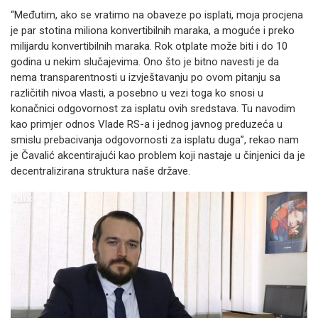
“Međutim, ako se vratimo na obaveze po isplati, moja procjena
je par stotina miliona konvertibilnih maraka, a moguće i preko
milijardu konvertibilnih maraka. Rok otplate može biti i do 10
godina u nekim slučajevima. Ono što je bitno navesti je da
nema transparentnosti u izvještavanju po ovom pitanju sa
različitih nivoa vlasti, a posebno u vezi toga ko snosi u
konačnici odgovornost za isplatu ovih sredstava. Tu navodim
kao primjer odnos Vlade RS-a i jednog javnog preduzeća u
smislu prebacivanja odgovornosti za isplatu duga”, rekao nam
je Čavalić akcentirajući kao problem koji nastaje u činjenici da je
decentralizirana struktura naše države.