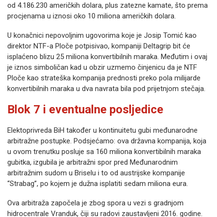
od 4.186.230 američkih dolara, plus zatezne kamate, što prema
procjenama u iznosi oko 10 miliona američkih dolara.
U konačnici nepovoljnim ugovorima koje je Josip Tomić kao
direktor NTF-a Ploče potpisivao, kompaniji Deltagrip bit će
isplaćeno blizu 25 miliona konvertibilnih maraka. Međutim i ovaj
je iznos simboličan kad u obzir uzmemo činjenicu da je NTF
Ploče kao strateška kompanija prednosti preko pola milijarde
konvertibilnih maraka u dva navrata bila pod prijetnjom stečaja.
Blok 7 i eventualne posljedice
Elektoprivreda BiH također u kontinuitetu gubi međunarodne
arbitražne postupke. Podsjećamo: ova državna kompanija, koja
u ovom trenutku posluje sa 160 miliona konvertibilnih maraka
gubitka, izgubila je arbitražni spor pred Međunarodnim
arbitražnim sudom u Briselu i to od austrijske kompanije
“Strabag”, po kojem je dužna isplatiti sedam miliona eura.
Ova arbitraža započela je zbog spora u vezi s gradnjom
hidrocentrale Vranduk, čiji su radovi zaustavljeni 2016. godine.