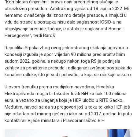
“Kompletan činjenični i pravni opis predmetnog slučaja je
obrazložen presudom Arbitražnog vijeća od 18. aprila 2022. Mi
nemamo ovlašćenje da iznosimo detalje presude, a imajući u
vidu da strane u postupku nisu dale saglasnost ICSID-u na
objavljivanje presude, tačnije, izostala je saglasnost Bosne i
Hercegovine”, tvrdi Baroš.
Republika Srpska zbog ovog jednostranog ukidanja ugovora o
koncesiji izgubila je spor vrijedan 90 miliona pred arbitražnim
sudom 2022. godine, a nedugo nakon toga RS je podnijela
zahtjev za poništenje presude i odlaganje izvršnog postupka do
konačne odluke, što je sud i prihvatio, a koja se očekuje uskoro.
U ovom trenutku prema medijskim navodima, Hrvatska
Elektroprivreda mogla bi također tužiti BiH za čak 100 miliona
eura, a vezano za ulaganja koja je HEP uložio u RiTE Gacko.
Međutim, navodi se da su pregovori još u toku te kako HEP još
nije odustao od mirnog rješenja iako su od 2017. godine tri puta
kontaktirali Vijeće ministara i Pravobranilaštvo BiH.