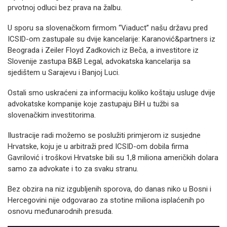
prvotnoj odluci bez prava na žalbu.
U sporu sa slovenačkom firmom “Viaduct” našu državu pred
ICSID-om zastupale su dvije kancelarije: Karanović&partners iz
Beograda i Zeiler Floyd Zadkovich iz Beča, a investitore iz
Slovenije zastupa B&B Legal, advokatska kancelarija sa
sjedištem u Sarajevu i Banjoj Luci.
Ostali smo uskraćeni za informaciju koliko koštaju usluge dvije
advokatske kompanije koje zastupaju BiH u tužbi sa
slovenačkim investitorima.
Ilustracije radi možemo se poslužiti primjerom iz susjedne
Hrvatske, koju je u arbitraži pred ICSID-om dobila firma
Gavrilović i troškovi Hrvatske bili su 1,8 miliona američkih dolara
samo za advokate i to za svaku stranu.
Bez obzira na niz izgubljenih sporova, do danas niko u Bosni i
Hercegovini nije odgovarao za stotine miliona isplaćenih po
osnovu međunarodnih presuda.