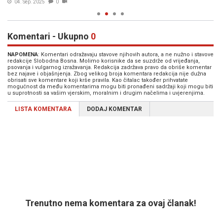
04. Sep. 2025
0
Komentari - Ukupno
0
NAPOMENA
: Komentari odražavaju stavove njihovih autora, a ne nužno i stavove
redakcije Slobodna Bosna. Molimo korisnike da se suzdrže od vrijeđanja,
psovanja i vulgarnog izražavanja. Redakcija zadržava pravo da obriše komentar
bez najave i objašnjenja. Zbog velikog broja komentara redakcija nije dužna
obrisati sve komentare koji krše pravila. Kao čitalac također prihvatate
mogućnost da među komentarima mogu biti pronađeni sadržaji koji mogu biti
u suprotnosti sa vašim vjerskim, moralnim i drugim načelima i uvjerenjima.
LISTA KOMENTARA
DODAJ KOMENTAR
Trenutno nema komentara za ovaj članak!