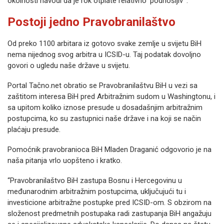
okolnosti navodi da je rok otplate relativno ‘podnošljiv’”.
Postoji jedno Pravobranilaštvo
Od preko 1100 arbitara iz gotovo svake zemlje u svijetu BiH
nema nijednog svog arbitra u ICSID-u. Taj podatak dovoljno
govori o ugledu naše države u svijetu.
Portal Tačno.net obratio se Pravobranilaštvu BiH u vezi sa
zaštitom interesa BiH pred Arbitražnim sudom u Washingtonu, i
sa upitom koliko iznose presude u dosadašnjim arbitražnim
postupcima, ko su zastupnici naše države i na koji se način
plaćaju presude.
Pomoćnik pravobranioca BiH Mladen Draganić odgovorio je na
naša pitanja vrlo uopšteno i kratko.
“Pravobranilaštvo BiH zastupa Bosnu i Hercegovinu u
međunarodnim arbitražnim postupcima, uključujući tu i
investicione arbitražne postupke pred ICSID-om. S obzirom na
složenost predmetnih postupaka radi zastupanja BiH angažuju