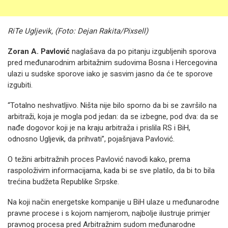
RiTe Ugljevik, (Foto: Dejan Rakita/Pixsell)
Zoran A. Pavlović
naglašava da po pitanju izgubljenih sporova
pred međunarodnim arbitažnim sudovima Bosna i Hercegovina
ulazi u sudske sporove iako je sasvim jasno da će te sporove
izgubiti.
“Totalno neshvatljivo. Ništa nije bilo sporno da bi se završilo na
arbitraži, koja je mogla pod jedan: da se izbegne, pod dva: da se
nađe dogovor koji je na kraju arbitraža i prislila RS i BiH,
odnosno Ugljevik, da prihvati”, pojašnjava Pavlović.
O težini arbitražnih proces Pavlović navodi kako, prema
raspoloživim informacijama, kada bi se sve platilo, da bi to bila
trećina budžeta Republike Srpske.
Na koji način energetske kompanije u BiH ulaze u međunarodne
pravne procese i s kojom namjerom, najbolje ilustruje primjer
pravnog procesa pred Arbitražnim sudom međunarodne